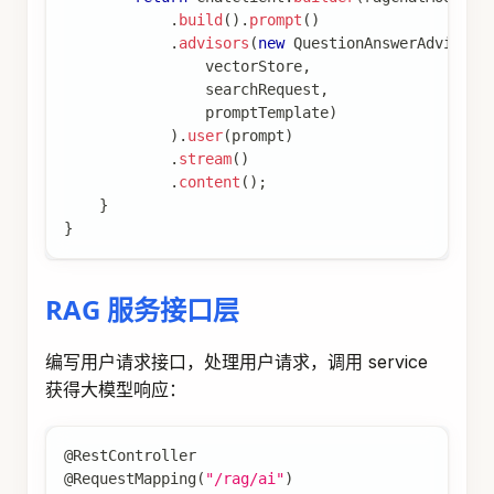
.
build
(
)
.
prompt
(
)
.
advisors
(
new
QuestionAnswerAdvisor
(
                vectorStore
,
                searchRequest
,
                promptTemplate
)
)
.
user
(
prompt
)
.
stream
(
)
.
content
(
)
;
}
}
RAG 服务接口层
编写用户请求接口，处理用户请求，调用 service
获得大模型响应：
@RestController
@RequestMapping
(
"/rag/ai"
)