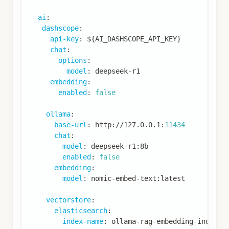
ai
:
dashscope
:
api-key
:
 $
{
AI_DASHSCOPE_API_KEY
}
chat
:
options
:
model
:
 deepseek
-
r1
embedding
:
enabled
:
false
ollama
:
base-url
:
 http
:
//127.0.0.1
:
11434
chat
:
model
:
 deepseek
-
r1
:
8b
enabled
:
false
embedding
:
model
:
 nomic
-
embed
-
text
:
latest
vectorstore
:
elasticsearch
:
index-name
:
 ollama
-
rag
-
embedding
-
index