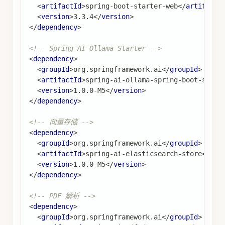
<
artifactId
>
spring-boot-starter-web
</
artifactI
<
version
>
3.3.4
</
version
>
</
dependency
>
<!-- Spring AI Ollama Starter -->
<
dependency
>
<
groupId
>
org.springframework.ai
</
groupId
>
<
artifactId
>
spring-ai-ollama-spring-boot-start
<
version
>
1.0.0-M5
</
version
>
</
dependency
>
<!-- 向量存储 -->
<
dependency
>
<
groupId
>
org.springframework.ai
</
groupId
>
<
artifactId
>
spring-ai-elasticsearch-store
</
art
<
version
>
1.0.0-M5
</
version
>
</
dependency
>
<!-- PDF 解析 -->
<
dependency
>
<
groupId
>
org.springframework.ai
</
groupId
>