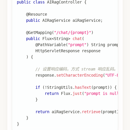
public
class
AIRagController
{
@Resource
public
AIRagService
 aiRagService
;
@GetMapping
(
"/chat/{prompt}"
)
public
Flux
<
String
>
chat
(
@PathVariable
(
"prompt"
)
String
 prompt
,
HttpServletResponse
 response
)
{
// 设置响应编码，方式 stream 响应乱码。
        response
.
setCharacterEncoding
(
"UTF-8"
)
;
if
(
!
StringUtils
.
hasText
(
prompt
)
)
{
return
Flux
.
just
(
"prompt is null."
)
;
}
return
 aiRagService
.
retrieve
(
prompt
)
;
}
}