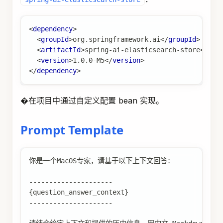
<
dependency
>
<
groupId
>
org.springframework.ai
</
groupId
>
<
artifactId
>
spring-ai-elasticsearch-store
</
art
<
version
>
1.0.0-M5
</
version
>
</
dependency
>
�在项目中通过自定义配置 bean 实现。
Prompt Template
你是一个MacOS专家，请基于以下上下文回答：
---------------------
{question_answer_context}
---------------------