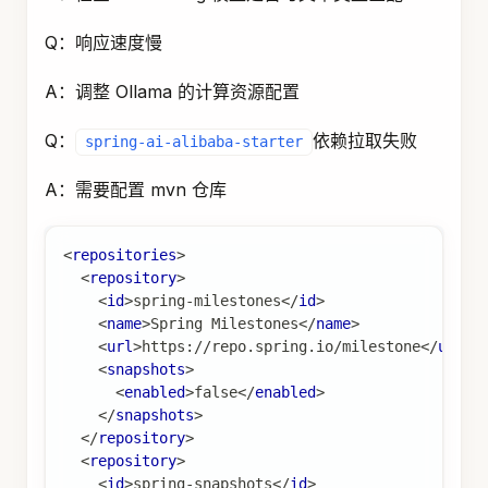
Q：响应速度慢
A：调整 Ollama 的计算资源配置
Q：
依赖拉取失败
spring-ai-alibaba-starter
A：需要配置 mvn 仓库
<
repositories
>
<
repository
>
<
id
>
spring-milestones
</
id
>
<
name
>
Spring Milestones
</
name
>
<
url
>
https://repo.spring.io/milestone
</
url
>
<
snapshots
>
<
enabled
>
false
</
enabled
>
</
snapshots
>
</
repository
>
<
repository
>
<
id
>
spring-snapshots
</
id
>