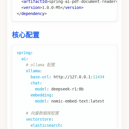
<
artifactId
>
spring-ai-pdf-document-reader
</
art
<
version
>
1.0.0-M5
</
version
>
</
dependency
>
核心配置
spring
:
ai
:
# ollama 配置
ollama
:
base-url
:
 http
:
//127.0.0.1
:
11434
chat
:
model
:
 deepseek
-
r1
:
8b
embedding
:
model
:
 nomic
-
embed
-
text
:
latest
# 向量数据库配置
vectorstore
:
elasticsearch
: