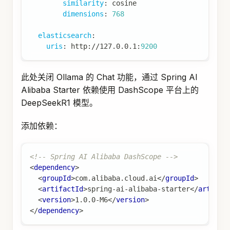
similarity
:
 cosine
dimensions
:
768
elasticsearch
:
uris
:
 http
:
//127.0.0.1
:
9200
此处关闭 Ollama 的 Chat 功能，通过 Spring AI
Alibaba Starter 依赖使用 DashScope 平台上的
DeepSeekR1 模型。
添加依赖：
<!-- Spring AI Alibaba DashScope -->
<
dependency
>
<
groupId
>
com.alibaba.cloud.ai
</
groupId
>
<
artifactId
>
spring-ai-alibaba-starter
</
artifac
<
version
>
1.0.0-M6
</
version
>
</
dependency
>