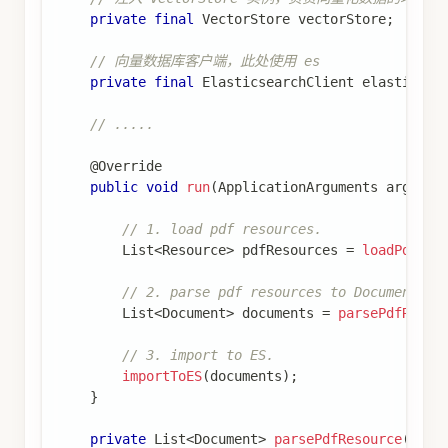
private
final
VectorStore
 vectorStore
;
// 向量数据库客户端，此处使用 es
private
final
ElasticsearchClient
 elasticsea
// .....
@Override
public
void
run
(
ApplicationArguments
 args
)
{
// 1. load pdf resources.
List
<
Resource
>
 pdfResources 
=
loadPdfRes
// 2. parse pdf resources to Documents.
List
<
Document
>
 documents 
=
parsePdfResou
// 3. import to ES.
importToES
(
documents
)
;
}
private
List
<
Document
>
parsePdfResource
(
List