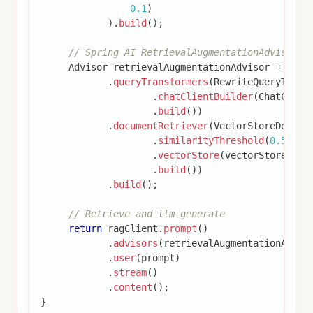
0.1
)
)
.
build
(
)
;
// Spring AI RetrievalAugmentationAdvisor
Advisor
 retrievalAugmentationAdvisor 
=
Retr
.
queryTransformers
(
RewriteQueryTrans
.
chatClientBuilder
(
ChatClien
.
build
(
)
)
.
documentRetriever
(
VectorStoreDocume
.
similarityThreshold
(
0.50
)
.
vectorStore
(
vectorStore
)
.
build
(
)
)
.
build
(
)
;
// Retrieve and llm generate
return
 ragClient
.
prompt
(
)
.
advisors
(
retrievalAugmentationAdvis
.
user
(
prompt
)
.
stream
(
)
.
content
(
)
;
}