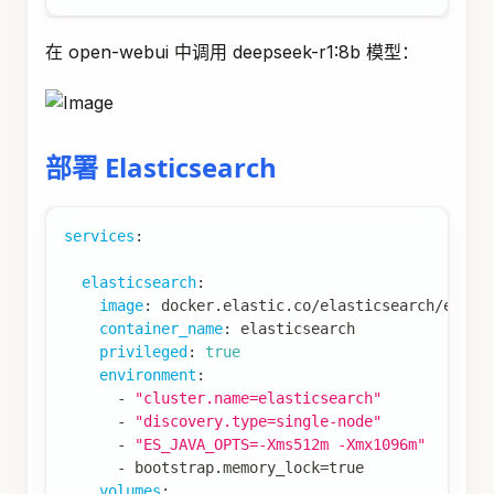
在 open-webui 中调用 deepseek-r1:8b 模型：
部署 Elasticsearch
services
:
elasticsearch
:
image
:
 docker.elastic.co/elasticsearch/elast
container_name
:
 elasticsearch
privileged
:
true
environment
:
-
"cluster.name=elasticsearch"
-
"discovery.type=single-node"
-
"ES_JAVA_OPTS=-Xms512m -Xmx1096m"
-
 bootstrap.memory_lock=true
volumes
: