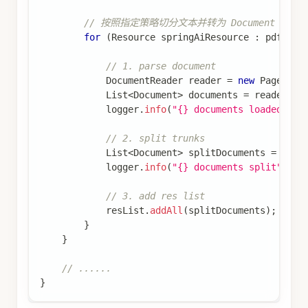
// 按照指定策略切分文本并转为 Document 资源
for
(
Resource
 springAiResource 
:
 pdfReso
// 1. parse document
DocumentReader
 reader 
=
new
PagePdfD
List
<
Document
>
 documents 
=
 reader
.
ge
            logger
.
info
(
"{} documents loaded"
,
 d
// 2. split trunks
List
<
Document
>
 splitDocuments 
=
new
            logger
.
info
(
"{} documents split"
,
 sp
// 3. add res list
            resList
.
addAll
(
splitDocuments
)
;
}
}
// ......
}