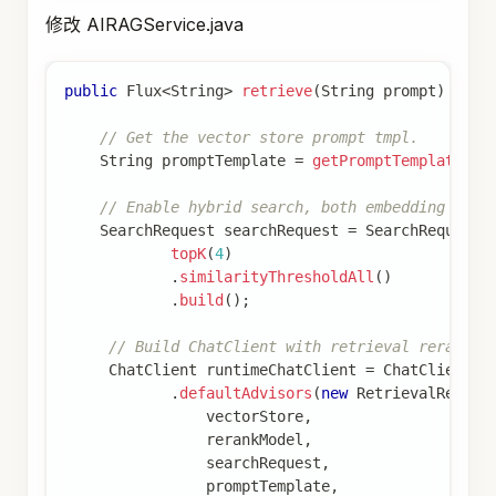
修改 AIRAGService.java
public
Flux
<
String
>
retrieve
(
String
 prompt
)
{
// Get the vector store prompt tmpl.
String
 promptTemplate 
=
getPromptTemplate
(
sy
// Enable hybrid search, both embedding and 
SearchRequest
 searchRequest 
=
SearchRequest
.
topK
(
4
)
.
similarityThresholdAll
(
)
.
build
(
)
;
// Build ChatClient with retrieval rerank a
ChatClient
 runtimeChatClient 
=
ChatClient
.
b
.
defaultAdvisors
(
new
RetrievalRerank
                vectorStore
,
                rerankModel
,
                searchRequest
,
                promptTemplate
,