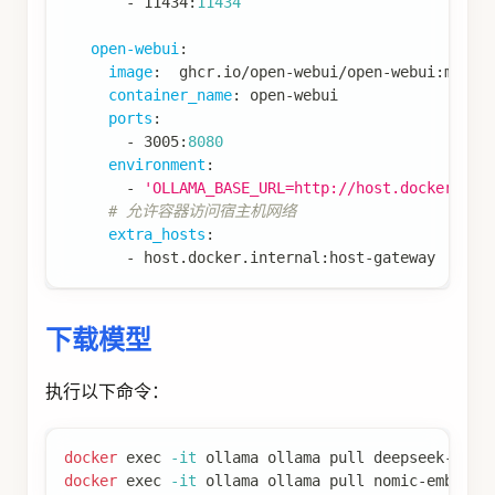
-
 11434
:
11434
open-webui
:
image
:
  ghcr.io/open
-
webui/open
-
webui
:
main
container_name
:
 open
-
webui
ports
:
-
 3005
:
8080
environment
:
-
'OLLAMA_BASE_URL=http://host.docker.int
# 允许容器访问宿主机网络
extra_hosts
:
-
 host.docker.internal
:
host
-
gateway
下载模型
执行以下命令：
docker
exec
-it
 ollama ollama pull deepseek-r1:8
docker
exec
-it
 ollama ollama pull nomic-embed-t