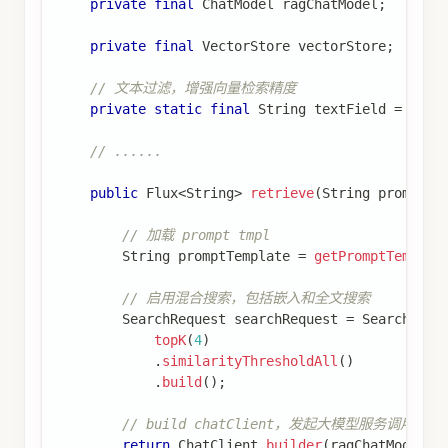
private
final
ChatModel
 ragChatModel
;
private
final
VectorStore
 vectorStore
;
// 文本过滤，增强向量检索精度
private
static
final
String
 textField 
=
"con
// ......
public
Flux
<
String
>
retrieve
(
String
 prompt
)
// 加载 prompt tmpl
String
 promptTemplate 
=
getPromptTemplat
// 启用混合搜索，包括嵌入和全文搜索
SearchRequest
 searchRequest 
=
SearchRequ
topK
(
4
)
.
similarityThresholdAll
(
)
.
build
(
)
;
// build chatClient，发起大模型服务调用。
return
ChatClient
.
builder
(
ragChatModel
)