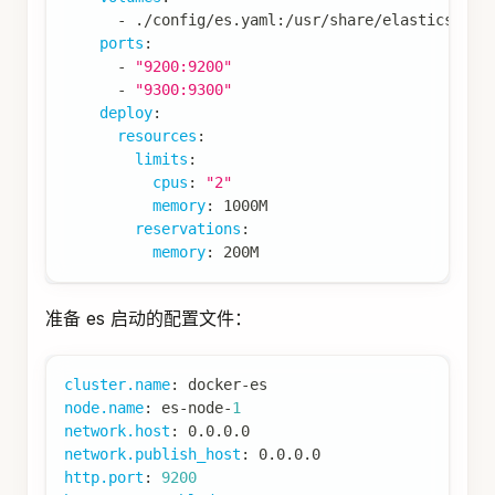
-
 ./config/es.yaml
:
/usr/share/elasticsearc
ports
:
-
"9200:9200"
-
"9300:9300"
deploy
:
resources
:
limits
:
cpus
:
"2"
memory
:
 1000M
reservations
:
memory
:
 200M
准备 es 启动的配置文件：
cluster.name
:
 docker
-
es
node.name
:
 es
-
node
-
1
network.host
:
 0.0.0.0
network.publish_host
:
 0.0.0.0
http.port
:
9200