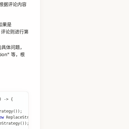
根据评论内容
。如果是
ve 评论则进行第
户的具体问题，
tation" 等，根
)
->
{
rategy
(
)
)
;
ew
ReplaceStrategy
(
)
)
;
eStrategy
(
)
)
;