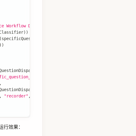
ce Workflow Demo"
,
 stateFactory
)
Classifier
)
)
(
specificQuestionClassifier
)
)
)
)
QuestionDispatcher
(
)
)
,
fic_question_classifier"
)
)
,
QuestionDispatcher
(
)
)
,
,
"recorder"
,
"quality"
,
"recorder"
,
"others"
,
运行效果：