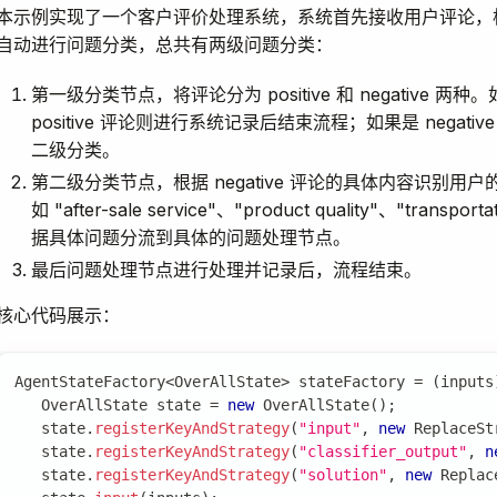
本示例实现了一个客户评价处理系统，系统首先接收用户评论，
自动进行问题分类，总共有两级问题分类：
第一级分类节点，将评论分为 positive 和 negative 两种
positive 评论则进行系统记录后结束流程；如果是 negati
二级分类。
第二级分类节点，根据 negative 评论的具体内容识别用
如 "after-sale service"、"product quality"、"transpor
据具体问题分流到具体的问题处理节点。
最后问题处理节点进行处理并记录后，流程结束。
核心代码展示：
AgentStateFactory
<
OverAllState
>
 stateFactory 
=
(
inputs
OverAllState
 state 
=
new
OverAllState
(
)
;
   state
.
registerKeyAndStrategy
(
"input"
,
new
ReplaceSt
   state
.
registerKeyAndStrategy
(
"classifier_output"
,
n
   state
.
registerKeyAndStrategy
(
"solution"
,
new
Replac