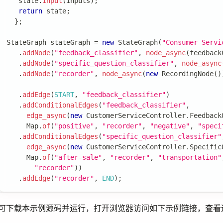
   state
.
input
(
inputs
)
;
return
 state
;
}
;
StateGraph
 stateGraph 
=
new
StateGraph
(
"Consumer Servi
.
addNode
(
"feedback_classifier"
,
node_async
(
feedback
.
addNode
(
"specific_question_classifier"
,
node_async
.
addNode
(
"recorder"
,
node_async
(
new
RecordingNode
(
)
.
addEdge
(
START
,
"feedback_classifier"
)
.
addConditionalEdges
(
"feedback_classifier"
,
edge_async
(
new
CustomerServiceController
.
Feedback
Map
.
of
(
"positive"
,
"recorder"
,
"negative"
,
"speci
.
addConditionalEdges
(
"specific_question_classifier"
edge_async
(
new
CustomerServiceController
.
Specific
Map
.
of
(
"after-sale"
,
"recorder"
,
"transportation"
"recorder"
)
)
.
addEdge
(
"recorder"
,
END
)
;
可下载本示例源码并运行，打开浏览器访问如下示例链接，查看