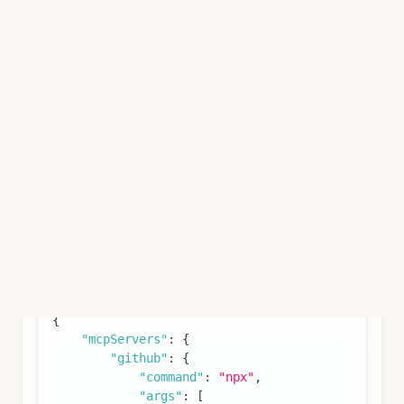
0. [ ] [MANUS] 使用百度地图的地理编码服务获取北京
1. [ ] [MANUS] 使用百度地图的路线规划服务计算从北
2. [ ] [MANUS] 分析并提供最终的路线信息，包括距离、
很显然，这一次 OpenManus 选择了我们集成的百
度地图 mcp server，我们来看一下结果。
获取到了北京市和上海市的经纬度坐标：
Here is a summary of what we accomplished in thi
- For Beijing, we received the coordinates: Long
- For Shanghai, we received the coordinates: Lon
计算从北京市到上海市的驾车路线：
Distance: The total distance of the route is 1,2
Duration: The estimated travel time is 50,592 se