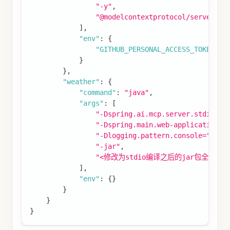
结果： 总距离：约1223公里 预计耗时：约12小时
45分钟 主要途径：京沪高速公路（G2）
总结
作为 AI 开发领域的革命性突破，Model Context
Protocol（MCP）重新定义了智能体与工具生态的
交互范式。通过标准化协议打通地图服务、代码仓
库、数据库等核心工具链，MCP 不仅解决了传统
AI 开发中跨平台对接的碎片化难题，更以"开箱即
用"的轻量化集成模式，让开发者能够快速构建具备
多模态能力的智能应用。
未来，随着更多工具接入 MCP 生态，开发者只需
专注于业务逻辑创新，而复杂的工具链整合将真正
成为"看不见的底层能力"——这或许正是 AI 普惠化
进程中，最具实际意义的技术跃迁。