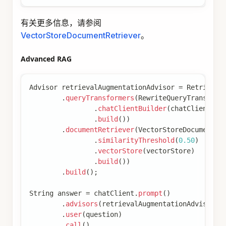
立查询。
当对话历史很长且后续查询与对话上下文相关时，
此转换器很有用。
Query
 query 
=
Query
.
builder
(
)
.
text
(
"And what is its second largest ci
.
history
(
new
UserMessage
(
"What is the ca
new
AssistantMessage
(
"Copenhagen
.
build
(
)
;
QueryTransformer
 queryTransformer 
=
CompressionQ
.
chatClientBuilder
(
chatClientBuilder
)
.
build
(
)
;
Query
 transformedQuery 
=
 queryTransformer
.
transf
此组件使用的提示可以通过 builder 中可用的