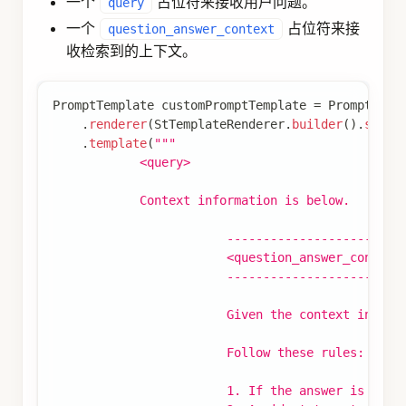
Advisor
 retrievalAugmentationAdvisor 
=
Retrieval
.
documentRetriever
(
VectorStoreDocumentRe
.
similarityThreshold
(
0.50
)
.
vectorStore
(
vectorStore
)
.
build
(
)
)
.
build
(
)
;
String
 answer 
=
 chatClient
.
prompt
(
)
.
advisors
(
retrievalAugmentationAdvisor
)
.
user
(
question
)
.
call
(
)
.
content
(
)
;
默认情况下，
不
RetrievalAugmentationAdvisor
允许检索到的上下文为空。当发生这种情况时，它
会指示模型不要回答用户查询。您可以按如下方式
允许空上下文。