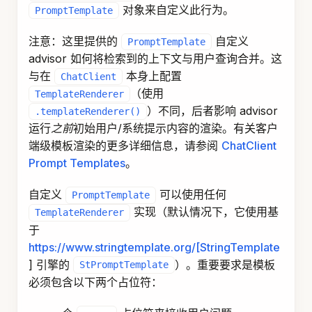
Spring AI 包含一个
RAG 模块库
，您可以使用它来
构建自己的 RAG 流程。
是一个
RetrievalAugmentationAdvisor
，为最常见的 RAG 流程提供开箱即用的
Advisor
实现，基于模块化架构。
要使用
，您需要
RetrievalAugmentationAdvisor
将
依赖项添加到您的项目：
spring-ai-rag
<
dependency
>
<
groupId
>
org.springframework.ai
</
groupId
>
<
artifactId
>
spring-ai-rag
</
artifactId
>
</
dependency
>
顺序 RAG 流程
Naive RAG