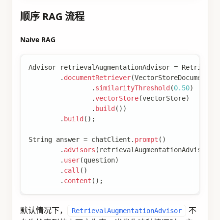
Advanced RAG
Advisor
 retrievalAugmentationAdvisor 
=
Retrieval
.
queryTransformers
(
RewriteQueryTransform
.
chatClientBuilder
(
chatClientBui
.
build
(
)
)
.
documentRetriever
(
VectorStoreDocumentRe
.
similarityThreshold
(
0.50
)
.
vectorStore
(
vectorStore
)
.
build
(
)
)
.
build
(
)
;
String
 answer 
=
 chatClient
.
prompt
(
)
.
advisors
(
retrievalAugmentationAdvisor
)
.
user
(
question
)
.
call
(
)
.
content
(
)
;
您还可以使用
API 在将
DocumentPostProcessor