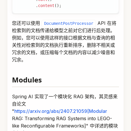
方法进行自定义。
promptTemplate()
RewriteQueryTransformer
使用大型语言模型重
RewriteQueryTransformer
写用户查询，以便在查询目标系统（如向量存储或
网络搜索引擎）时提供更好的结果。
当用户查询冗长、模糊或包含可能影响搜索结果质
量的不相关信息时，此转换器很有用。
Query
 query 
=
new
Query
(
"I'm studying machine le
QueryTransformer
 queryTransformer 
=
RewriteQuery
.
chatClientBuilder
(
chatClientBuilder
)
.
build
(
)
;
Query
 transformedQuery 
=
 queryTransformer
.
transf