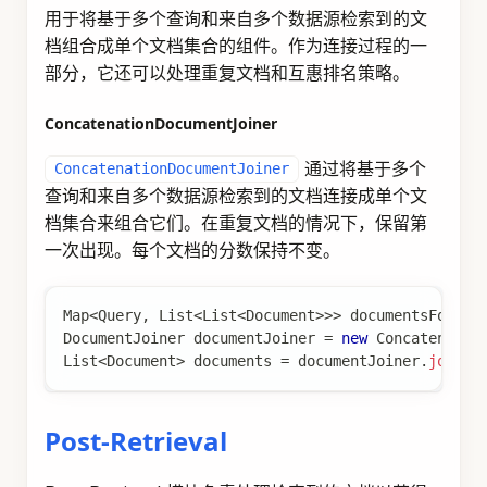
.
build
(
)
;
此组件使用的提示可以通过 builder 中可用的
和
promptTemplate()
方法进行自定
emptyContextPromptTemplate()
义。
编辑此页
最后
由
Ken Liu
于
2026年1月13日
更新
上一页
下一页
Azure OpenAI
ETL Pipeline
Image Generation