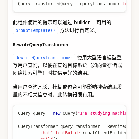
MultiQueryExpander
 queryExpander 
=
MultiQueryExp
.
chatClientBuilder
(
chatClientBuilder
)
.
numberOfQueries
(
3
)
.
build
(
)
;
List
<
Query
>
 queries 
=
 queryExpander
.
expand
(
new
Q
默认情况下，
在扩展查询列
MultiQueryExpander
表中包含原始查询。您可以通过 builder 中的
方法禁用此行为。
includeOriginal
MultiQueryExpander
 queryExpander 
=
MultiQueryExp
.
chatClientBuilder
(
chatClientBuilder
)
.
includeOriginal
(
false
)
.
build
(
)
;
此组件使用的提示可以通过 builder 中可用的
方法进行自定义。
promptTemplate()