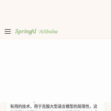
ChatResponse
 response 
=
ChatClient
.
builder
(
chatM
.
build
(
)
.
prompt
(
)
.
advisors
(
QuestionAnswerAdvisor
.
builder
(
.
user
(
userText
)
.
call
(
)
.
chatResponse
(
)
;
在此示例中，
将对
QuestionAnswerAdvisor
Vector Database 中的所有文档执行相似性搜索。
要限制搜索的文档类型，
接受一
SearchRequest
个类似 SQL 的过滤表达式，该表达式可在所有
之间移植。
VectorStores
此过滤表达式可以在创建
时配置，因此将始终应
QuestionAnswerAdvisor
用于所有
请求，或者可以在运行时按
ChatClient
请求提供。