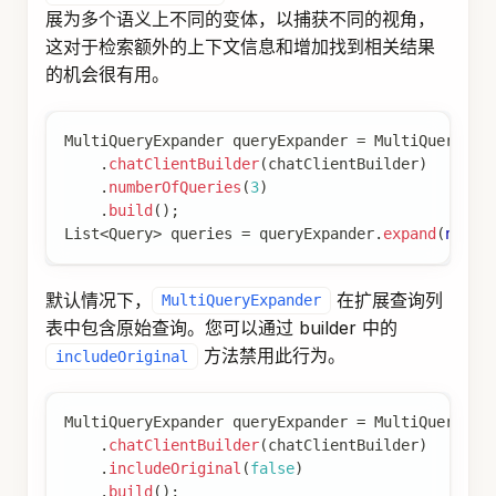
您还可以通过
API 提供特定于请求的过滤
Query
表达式，使用
参数。 如果同
FILTER_EXPRESSION
时提供了特定于请求和特定于检索器的过滤表达
式，则特定于请求的过滤表达式优先。
Query
 query 
=
Query
.
builder
(
)
.
text
(
"Who is Anacletus?"
)
.
context
(
Map
.
of
(
VectorStoreDocumentRetriever
.
build
(
)
;
List
<
Document
>
 retrievedDocuments 
=
 documentRetr
Document Join
用于将基于多个查询和来自多个数据源检索到的文
档组合成单个文档集合的组件。作为连接过程的一
部分，它还可以处理重复文档和互惠排名策略。