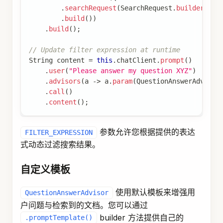
QuestionAnswerAdvisor
 qaAdvisor 
=
QuestionAn
.
promptTemplate
(
customPromptTemplate
)
.
build
(
)
;
String
 response 
=
ChatClient
.
builder
(
chatMod
.
prompt
(
question
)
.
advisors
(
qaAdvisor
)
.
call
(
)
.
content
(
)
;
注意：
QuestionAnswerAdvisor.Builder.userTextAdvise
方法已弃用，建议使用
()
.promptTemplate()
以获得更灵活的自定义。
RetrievalAugmentationAdviso
r