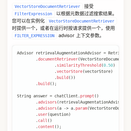
Pre-Retrieval 模块负责处理用户查询以获得最佳的
检索结果。
Query Transformation
用于转换输入查询的组件，使其更有效地用于检索
任务，解决诸如格式不良的查询、模糊术语、复杂
词汇或不支持的语言等挑战。
重要提示：使用
时，建议将
QueryTransformer
配置为低温度（例如，
ChatClient.Builder
0.0），以确保更确定性和准确的结果，提高检索质
量。大多数聊天模型的默认温度通常对于最佳查询
转换来说太高，导致检索效果降低。
CompressionQueryTransformer
使用大型语言模
CompressionQueryTransformer
型将对话历史和后续查询压缩为捕获对话本质的独