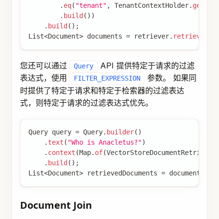
询。
ContextualQueryAugmenter
使用提供的文档内容
ContextualQueryAugmenter
中的上下文数据增强用户查询。
QueryAugmenter
 queryAugmenter 
=
ContextualQueryA
默认情况下，
不允许
ContextualQueryAugmenter
检索到的上下文为空。当发生这种情况时，它会指
示模型不要回答用户查询。
您可以启用
选项，以允许模
allowEmptyContext
型在检索到的上下文为空时生成响应。
QueryAugmenter
 queryAugmenter 
=
ContextualQueryA
.
allowEmptyContext
(
true
)