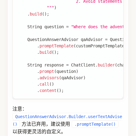
Advisor
 retrievalAugmentationAdvisor 
=
Retrieval
.
documentRetriever
(
VectorStoreDocumentRe
.
similarityThreshold
(
0.50
)
.
vectorStore
(
vectorStore
)
.
build
(
)
)
.
queryAugmenter
(
ContextualQueryAugmenter
.
allowEmptyContext
(
true
)
.
build
(
)
)
.
build
(
)
;
String
 answer 
=
 chatClient
.
prompt
(
)
.
advisors
(
retrievalAugmentationAdvisor
)
.
user
(
question
)
.
call
(
)
.
content
(
)
;
接受
VectorStoreDocumentRetriever
以根据元数据过滤搜索结果。
FilterExpression
您可以在实例化
VectorStoreDocumentRetriever