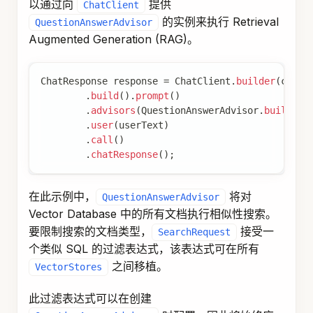
与在
本身上配置
ChatClient
（使用
TemplateRenderer
）不同，后者影响 advisor
.templateRenderer()
运行
之前
初始用户/系统提示内容的渲染。有关客户
端级模板渲染的更多详细信息，请参阅
ChatClient
Prompt Templates
。
自定义
可以使用任何
PromptTemplate
实现（默认情况下，它使用基
TemplateRenderer
于
https://www.stringtemplate.org/[StringTemplate
] 引擎的
）。重要要求是模板
StPromptTemplate
必须包含以下两个占位符：
一个
占位符来接收用户问题。
query
一个
占位符来接
question_answer_context
收检索到的上下文。