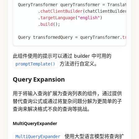
.
vectorStore
(
vectorStore
)
.
similarityThreshold
(
0.73
)
.
topK
(
5
)
.
filterExpression
(
new
FilterExpressionBuilde
.
eq
(
"genre"
,
"fairytale"
)
.
build
(
)
)
.
build
(
)
;
List
<
Document
>
 documents 
=
 retriever
.
retrieve
(
ne
过滤表达式可以是静态的或动态的。对于动态过滤
表达式，您可以传递
。
Supplier
DocumentRetriever
 retriever 
=
VectorStoreDocumen
.
vectorStore
(
vectorStore
)
.
filterExpression
(
(
)
->
new
FilterExpression
.
eq
(
"tenant"
,
TenantContextHolder
.
getTen
.
build
(
)
)
.
build
(
)
;
List
<
Document
>
 documents 
=
 retriever
.
retrieve
(
ne