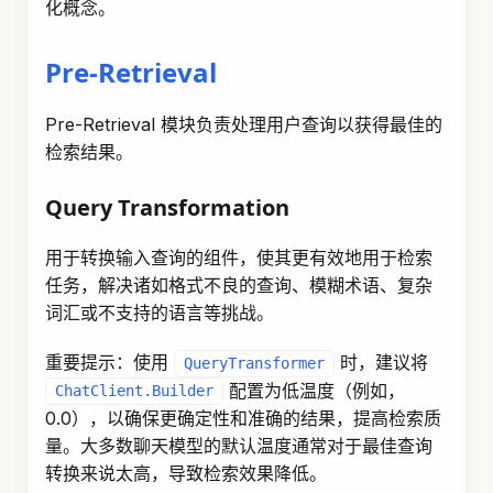
此组件使用的提示可以通过 builder 中可用的
方法进行自定义。
promptTemplate()
TranslationQueryTransformer
使用大型语言模
TranslationQueryTransformer
型将查询翻译为目标语言，该语言由用于生成文档
嵌入的嵌入模型支持。如果查询已经是目标语言，
则保持不变。如果查询的语言未知，也保持不变。
当嵌入模型在特定语言上训练且用户查询使用不同
语言时，此转换器很有用。
Query
 query 
=
new
Query
(
"Hvad er Danmarks hoveds
QueryTransformer
 queryTransformer 
=
TranslationQ
.
chatClientBuilder
(
chatClientBuilder
)
.
targetLanguage
(
"english"
)
.
build
(
)
;