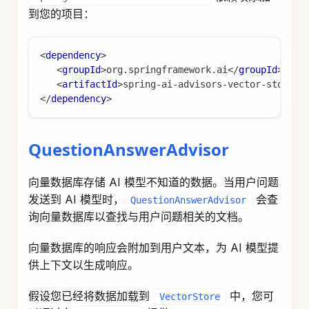
// Update filter expression at runtime
String
 content 
=
this
.
chatClient
.
prompt
(
)
.
user
(
"Please answer my question XYZ"
)
.
advisors
(
a 
->
 a
.
param
(
QuestionAnswerAdvisor
.
call
(
)
.
content
(
)
;
参数允许您根据提供的表达
FILTER_EXPRESSION
式动态过滤搜索结果。
自定义模板
使用默认模板来增强用
QuestionAnswerAdvisor
户问题与检索到的文档。您可以通过
builder 方法提供自己的
.promptTemplate()
对象来自定义此行为。
PromptTemplate
注意：这里提供的
自定义
PromptTemplate
advisor 如何将检索到的上下文与用户查询合并。这