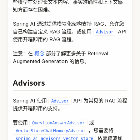
以下是如何创建
的实
QuestionAnswerAdvisor
例，其中阈值为
并返回前
个结果。
0.8
6
var
 qaAdvisor 
=
QuestionAnswerAdvisor
.
builder
(
ve
.
searchRequest
(
SearchRequest
.
builder
(
)
.
s
.
build
(
)
;
动态过滤表达式
使用
advisor 上下文参数在
FILTER_EXPRESSION
运行时更新
过滤表达式：
SearchRequest
ChatClient
 chatClient 
=
ChatClient
.
builder
(
chatM
.
defaultAdvisors
(
QuestionAnswerAdvisor
.
build
.
searchRequest
(
SearchRequest
.
builder
(
)
.
b
.
build
(
)
)
.
build
(
)
;