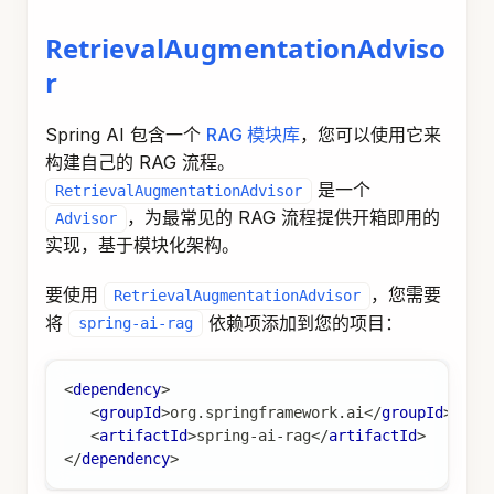
时提供一个，或者在运行时按请求提供一个，使用
advisor 上下文参数。
FILTER_EXPRESSION
Advisor
 retrievalAugmentationAdvisor 
=
Retrieval
.
documentRetriever
(
VectorStoreDocumentRe
.
similarityThreshold
(
0.50
)
.
vectorStore
(
vectorStore
)
.
build
(
)
)
.
build
(
)
;
String
 answer 
=
 chatClient
.
prompt
(
)
.
advisors
(
retrievalAugmentationAdvisor
)
.
advisors
(
a 
->
 a
.
param
(
VectorStoreDocume
.
user
(
question
)
.
call
(
)
.
content
(
)
;
有关更多信息，请参阅
VectorStoreDocumentRetriever
。