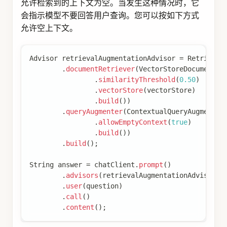
检索到的文档传递给模型之前对它们进行后处理。
例如，您可以使用这样的接口根据文档与查询的相
关性对检索到的文档执行重新排序，删除不相关或
冗余的文档，或压缩每个文档的内容以减少噪音和
冗余。
Modules
Spring AI 实现了一个模块化 RAG 架构，其灵感来
自论文
"
https://arxiv.org/abs/2407.21059[Modular
RAG: Transforming RAG Systems into LEGO-
like Reconfigurable Frameworks]" 中详述的模块
化概念。
Pre-Retrieval