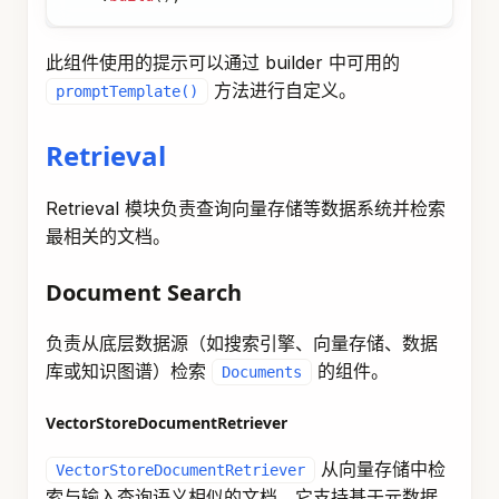
ConcatenationDocumentJoiner
通过将基于多个
ConcatenationDocumentJoiner
查询和来自多个数据源检索到的文档连接成单个文
档集合来组合它们。在重复文档的情况下，保留第
一次出现。每个文档的分数保持不变。
Map
<
Query
,
List
<
List
<
Document
>
>
>
 documentsForQue
DocumentJoiner
 documentJoiner 
=
new
Concatenatio
List
<
Document
>
 documents 
=
 documentJoiner
.
join
(
d
Post-Retrieval
Post-Retrieval 模块负责处理检索到的文档以获得
最佳的生成结果。
Document Post-Processing