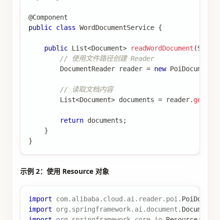
@Component
public
class
WordDocumentService
{
public
List
<
Document
>
readWordDocument
(
Strin
// 使用文件路径创建 Reader
DocumentReader
 reader 
=
new
PoiDocumentR
// 读取文档内容
List
<
Document
>
 documents 
=
 reader
.
get
(
)
;
return
 documents
;
}
}
示例 2：使用 Resource 对象
import
com
.
alibaba
.
cloud
.
ai
.
reader
.
poi
.
PoiDocume
import
org
.
springframework
.
ai
.
document
.
Document
;
import
org
.
springframework
.
core
.
io
.
Resource
;