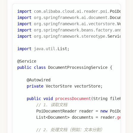
import
com
.
alibaba
.
cloud
.
ai
.
reader
.
poi
.
PoiDocume
import
org
.
springframework
.
ai
.
document
.
Document
;
import
org
.
springframework
.
ai
.
vectorstore
.
Vector
import
org
.
springframework
.
beans
.
factory
.
annotat
import
org
.
springframework
.
stereotype
.
Service
;
import
java
.
util
.
List
;
@Service
public
class
DocumentProcessingService
{
@Autowired
private
VectorStore
 vectorStore
;
public
void
processDocument
(
String
 filePath
)
// 1. 读取文档
PoiDocumentReader
 reader 
=
new
PoiDocume
List
<
Document
>
 documents 
=
 reader
.
get
(
)
;
// 2. 处理文档（例如：文本分割）