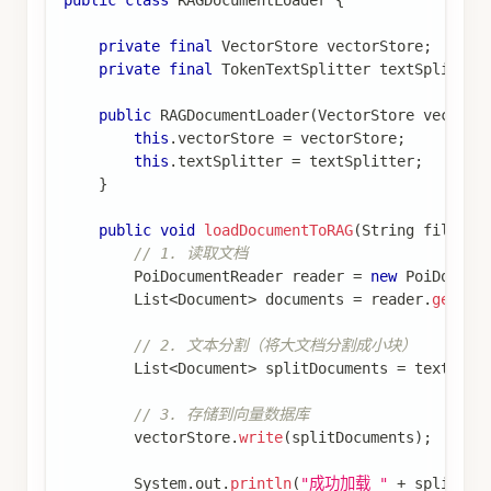
private
final
VectorStore
 vectorStore
;
private
final
TokenTextSplitter
 textSplitter
public
RAGDocumentLoader
(
VectorStore
 vectorS
this
.
vectorStore 
=
 vectorStore
;
this
.
textSplitter 
=
 textSplitter
;
}
public
void
loadDocumentToRAG
(
String
 filePat
// 1. 读取文档
PoiDocumentReader
 reader 
=
new
PoiDocume
List
<
Document
>
 documents 
=
 reader
.
get
(
)
;
// 2. 文本分割（将大文档分割成小块）
List
<
Document
>
 splitDocuments 
=
 textSpli
// 3. 存储到向量数据库
        vectorStore
.
write
(
splitDocuments
)
;
System
.
out
.
println
(
"成功加载 "
+
 splitDoc