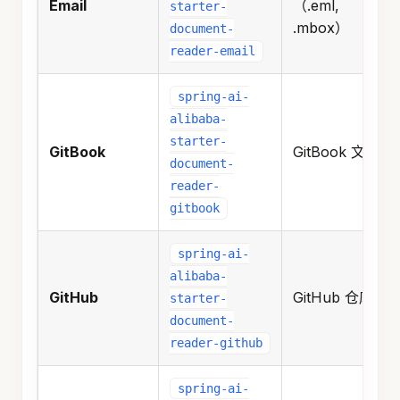
Email
（.eml,
starter-
.mbox）
document-
reader-email
spring-ai-
alibaba-
starter-
GitBook
GitBook 文档
document-
reader-
gitbook
spring-ai-
alibaba-
GitHub
GitHub 仓库
starter-
document-
reader-github
spring-ai-