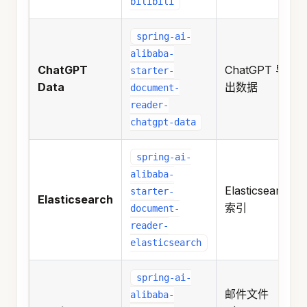
bilibili
spring-ai-
alibaba-
ChatGPT
ChatGPT 导
starter-
Data
出数据
document-
reader-
chatgpt-data
spring-ai-
alibaba-
Elasticsearch
starter-
Elasticsearch
索引
document-
reader-
elasticsearch
spring-ai-
邮件文件
alibaba-