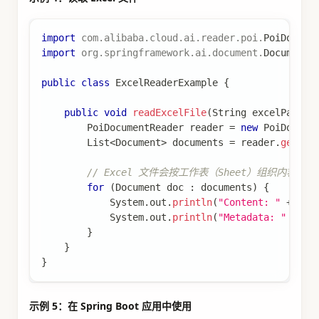
import
com
.
alibaba
.
cloud
.
ai
.
reader
.
poi
.
PoiDocume
import
org
.
springframework
.
ai
.
document
.
Document
;
public
class
ExcelReaderExample
{
public
void
readExcelFile
(
String
 excelPath
)
PoiDocumentReader
 reader 
=
new
PoiDocume
List
<
Document
>
 documents 
=
 reader
.
get
(
)
;
// Excel 文件会按工作表（Sheet）组织内容
for
(
Document
 doc 
:
 documents
)
{
System
.
out
.
println
(
"Content: "
+
 doc
System
.
out
.
println
(
"Metadata: "
+
 do
}
}
}
示例 5：在 Spring Boot 应用中使用