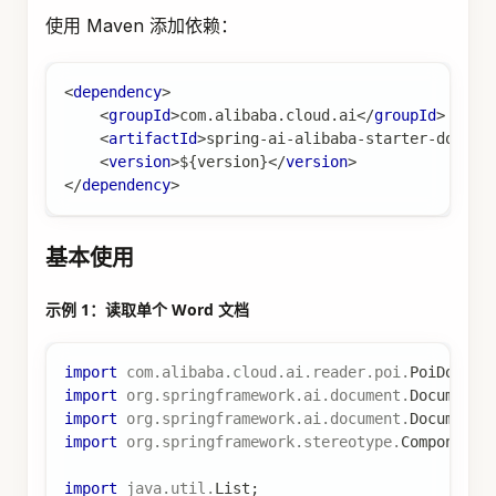
使用 Maven 添加依赖：
<
dependency
>
<
groupId
>
com.alibaba.cloud.ai
</
groupId
>
<
artifactId
>
spring-ai-alibaba-starter-docume
<
version
>
${version}
</
version
>
</
dependency
>
基本使用
示例 1：读取单个 Word 文档
import
com
.
alibaba
.
cloud
.
ai
.
reader
.
poi
.
PoiDocume
import
org
.
springframework
.
ai
.
document
.
Document
;
import
org
.
springframework
.
ai
.
document
.
DocumentR
import
org
.
springframework
.
stereotype
.
Component
;
import
java
.
util
.
List
;