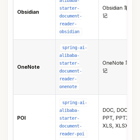
alibaba-
Obsidian 笔
starter-
Obsidian
记
document-
reader-
obsidian
spring-ai-
alibaba-
OneNote 笔
starter-
OneNote
记
document-
reader-
onenote
spring-ai-
DOC, DOCX,
alibaba-
POI
PPT, PPTX,
starter-
XLS, XLSX
document-
reader-poi