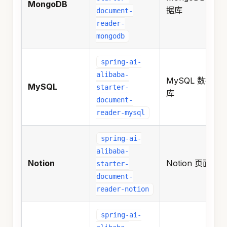
MongoDB
据库
document-
reader-
mongodb
spring-ai-
alibaba-
MySQL 数据
MySQL
starter-
库
document-
reader-mysql
spring-ai-
alibaba-
Notion
Notion 页面
starter-
document-
reader-notion
spring-ai-