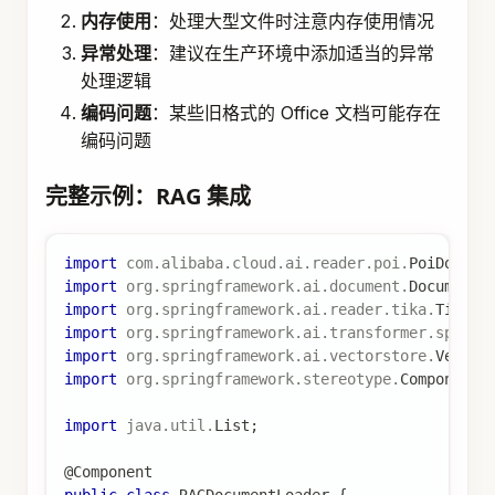
内存使用
：处理大型文件时注意内存使用情况
异常处理
：建议在生产环境中添加适当的异常
处理逻辑
编码问题
：某些旧格式的 Office 文档可能存在
编码问题
完整示例：RAG 集成
import
com
.
alibaba
.
cloud
.
ai
.
reader
.
poi
.
PoiDocume
import
org
.
springframework
.
ai
.
document
.
Document
;
import
org
.
springframework
.
ai
.
reader
.
tika
.
TikaDo
import
org
.
springframework
.
ai
.
transformer
.
splitt
import
org
.
springframework
.
ai
.
vectorstore
.
Vector
import
org
.
springframework
.
stereotype
.
Component
;
import
java
.
util
.
List
;
@Component
public
class
RAGDocumentLoader
{