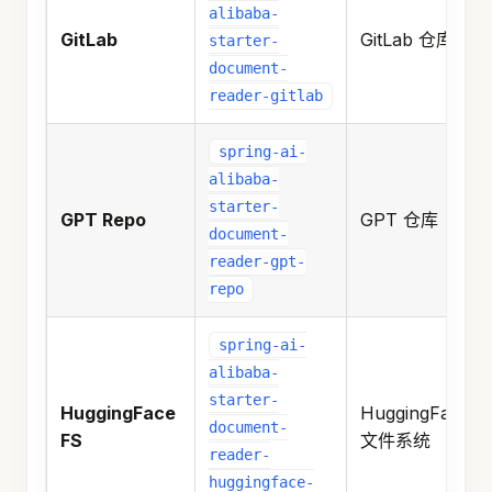
alibaba-
GitLab
GitLab 仓库
starter-
document-
reader-gitlab
spring-ai-
alibaba-
starter-
GPT Repo
GPT 仓库
document-
reader-gpt-
repo
spring-ai-
alibaba-
starter-
HuggingFace
HuggingFace
document-
FS
文件系统
reader-
huggingface-