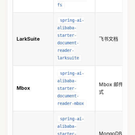
fs
spring-ai-
alibaba-
starter-
LarkSuite
飞书文档
document-
reader-
larksuite
spring-ai-
alibaba-
Mbox 邮件格
Mbox
starter-
式
document-
reader-mbox
spring-ai-
alibaba-
MongoDB 数
starter-