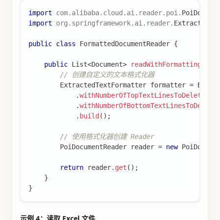
import
com
.
alibaba
.
cloud
.
ai
.
reader
.
poi
.
PoiDocume
import
org
.
springframework
.
ai
.
reader
.
ExtractedTe
public
class
FormattedDocumentReader
{
public
List
<
Document
>
readWithFormatting
(
Str
// 创建自定义的文本格式化器
ExtractedTextFormatter
 formatter 
=
Extra
.
withNumberOfTopTextLinesToDelete
(
0
)
.
withNumberOfBottomTextLinesToDelete
.
build
(
)
;
// 使用格式化器创建 Reader
PoiDocumentReader
 reader 
=
new
PoiDocume
return
 reader
.
get
(
)
;
}
}
示例 4：读取 Excel 文件