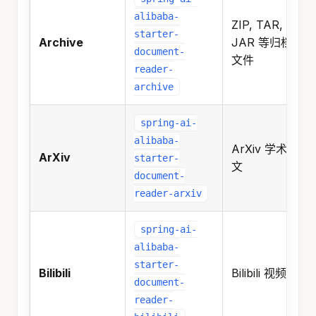
alibaba-
ZIP, TAR,
starter-
Archive
JAR 等归档
document-
文件
reader-
archive
spring-ai-
alibaba-
ArXiv 学术论
ArXiv
starter-
文
document-
reader-arxiv
spring-ai-
alibaba-
starter-
Bilibili
Bilibili 视频
document-
reader-