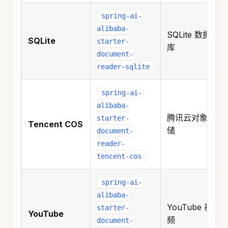
spring-ai-
alibaba-
SQLite 数据
SQLite
starter-
库
document-
reader-sqlite
spring-ai-
alibaba-
腾讯云对象存
starter-
Tencent COS
储
document-
reader-
tencent-cos
spring-ai-
alibaba-
YouTube 视
starter-
YouTube
频
document-