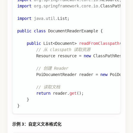
import
org
.
springframework
.
core
.
io
.
ClassPathReso
import
java
.
util
.
List
;
public
class
DocumentReaderExample
{
public
List
<
Document
>
readFromClasspath
(
)
{
// 从 classpath 读取资源
Resource
 resource 
=
new
ClassPathResourc
// 创建 Reader
PoiDocumentReader
 reader 
=
new
PoiDocume
// 读取文档
return
 reader
.
get
(
)
;
}
}
示例 3：自定义文本格式化