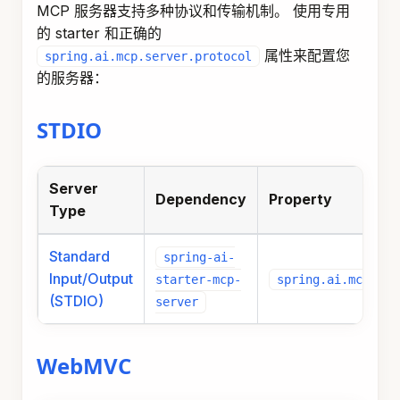
MCP 服务器支持多种协议和传输机制。 使用专用
的 starter 和正确的
属性来配置您
spring.ai.mcp.server.protocol
的服务器：
STDIO
Server
Dependency
Property
Type
Standard
spring-ai-
Input/Output
spring.ai.mcp.ser
starter-mcp-
(STDIO)
server
WebMVC