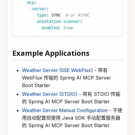
mcp
:
server
:
type
:
 SYNC  
# or ASYNC
annotation-scanner
:
enabled
:
true
Example Applications
Weather Server (SSE WebFlux)
- 带有
WebFlux 传输的 Spring AI MCP Server
Boot Starter
Weather Server (STDIO)
- 带有 STDIO 传输
的 Spring AI MCP Server Boot Starter
Weather Server Manual Configuration
- 不使
用自动配置但使用 Java SDK 手动配置服务器
的 Spring AI MCP Server Boot Starter