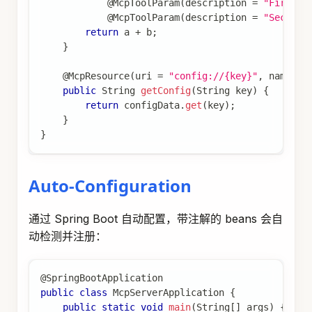
@McpToolParam
(
description 
=
"First n
@McpToolParam
(
description 
=
"Second 
return
 a 
+
 b
;
}
@McpResource
(
uri 
=
"config://{key}"
,
 name 
=
public
String
getConfig
(
String
 key
)
{
return
 configData
.
get
(
key
)
;
}
}
Auto-Configuration
通过 Spring Boot 自动配置，带注解的 beans 会自
动检测并注册：
@SpringBootApplication
public
class
McpServerApplication
{
public
static
void
main
(
String
[
]
 args
)
{