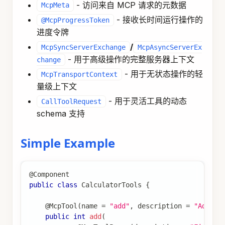
- 访问来自 MCP 请求的元数据
McpMeta
- 接收长时间运行操作的
@McpProgressToken
进度令牌
/
McpSyncServerExchange
McpAsyncServerEx
- 用于高级操作的完整服务器上下文
change
- 用于无状态操作的轻
McpTransportContext
量级上下文
- 用于灵活工具的动态
CallToolRequest
schema 支持
Simple Example
@Component
public
class
CalculatorTools
{
@McpTool
(
name 
=
"add"
,
 description 
=
"Add tw
public
int
add
(