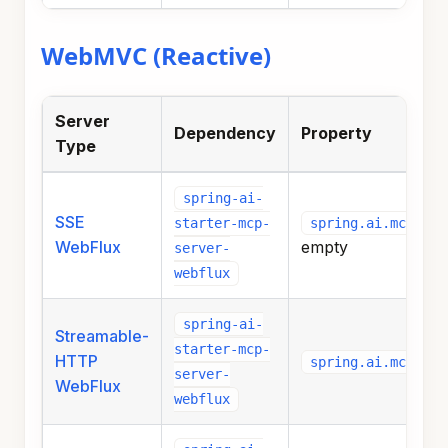
WebMVC (Reactive)
Server
Dependency
Property
Type
spring-ai-
SSE
spring.ai.mcp.ser
starter-mcp-
WebFlux
empty
server-
webflux
spring-ai-
Streamable-
starter-mcp-
HTTP
spring.ai.mcp.ser
server-
WebFlux
webflux