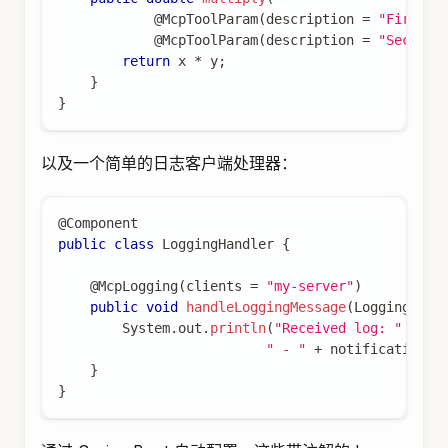
@McpToolParam
(
description 
=
"First n
@McpToolParam
(
description 
=
"Second 
return
 x 
*
 y
;
}
}
以及一个简单的日志客户端处理器：
@Component
public
class
LoggingHandler
{
@McpLogging
(
clients 
=
"my-server"
)
public
void
handleLoggingMessage
(
LoggingMess
System
.
out
.
println
(
"Received log: "
+
 no
" - "
+
 notification
.
d
}
}