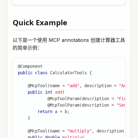
Quick Example
以下是一个使用 MCP annotations 创建计算器工具
的简单示例：
@Component
public
class
CalculatorTools
{
@McpTool
(
name 
=
"add"
,
 description 
=
"Add tw
public
int
add
(
@McpToolParam
(
description 
=
"First n
@McpToolParam
(
description 
=
"Second 
return
 a 
+
 b
;
}
@McpTool
(
name 
=
"multiply"
,
 description 
=
"M
public
double
multiply
(