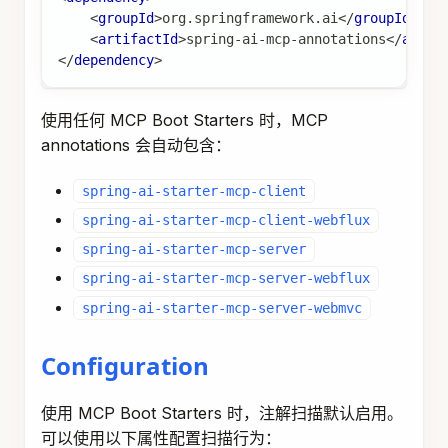
<
groupId
>
org.springframework.ai
</
groupId
>
<
artifactId
>
spring-ai-mcp-annotations
</
artif
</
dependency
>
使用任何 MCP Boot Starters 时，MCP
annotations 会自动包含：
spring-ai-starter-mcp-client
spring-ai-starter-mcp-client-webflux
spring-ai-starter-mcp-server
spring-ai-starter-mcp-server-webflux
spring-ai-starter-mcp-server-webmvc
Configuration
使用 MCP Boot Starters 时，注解扫描默认启用。
可以使用以下属性配置扫描行为：