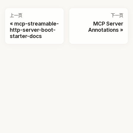
上一页
下一页
mcp-streamable-
MCP Server
http-server-boot-
Annotations
starter-docs