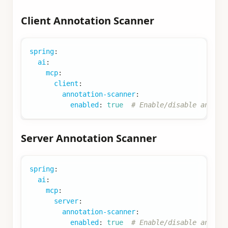
Client Annotation Scanner
spring
:
ai
:
mcp
:
client
:
annotation-scanner
:
enabled
:
true
# Enable/disable annota
Server Annotation Scanner
spring
:
ai
:
mcp
:
server
:
annotation-scanner
:
enabled
:
true
# Enable/disable annota