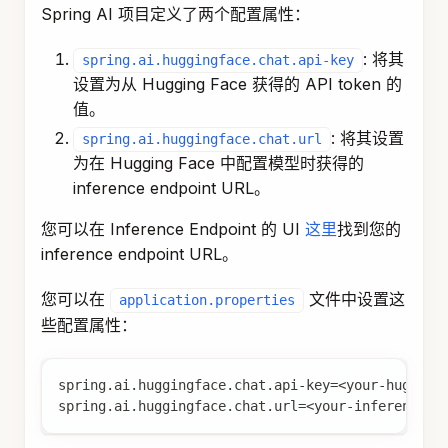
Spring AI 项目定义了两个配置属性：
: 将其
spring.ai.huggingface.chat.api-key
设置为从 Hugging Face 获得的 API token 的
值。
: 将其设置
spring.ai.huggingface.chat.url
为在 Hugging Face 中配置模型时获得的
inference endpoint URL。
您可以在 Inference Endpoint 的 UI
这里
找到您的
inference endpoint URL。
您可以在
文件中设置这
application.properties
些配置属性：
spring.ai.huggingface.chat.api-key=<your-hugging
spring.ai.huggingface.chat.url=<your-inference-e