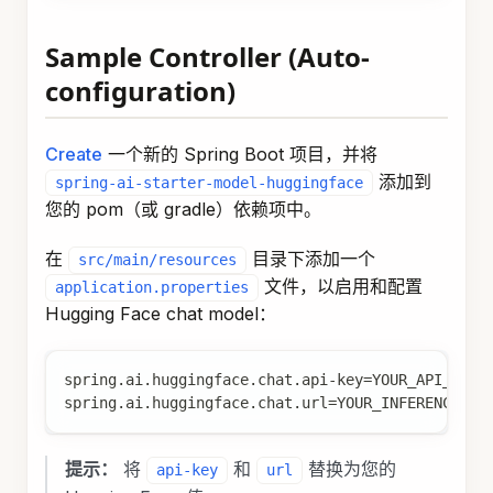
Sample Controller (Auto-
configuration)
Create
一个新的 Spring Boot 项目，并将
添加到
spring-ai-starter-model-huggingface
您的 pom（或 gradle）依赖项中。
在
目录下添加一个
src/main/resources
文件，以启用和配置
application.properties
Hugging Face chat model：
spring.ai.huggingface.chat.api-key=YOUR_API_KEY
spring.ai.huggingface.chat.url=YOUR_INFERENCE_EN
提示：
将
和
替换为您的
api-key
url