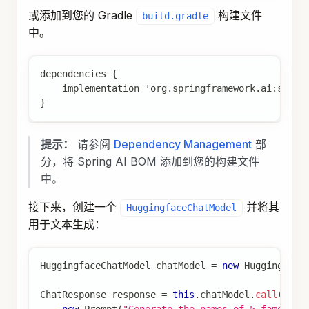
或添加到您的 Gradle
构建文件
build.gradle
中。
dependencies {
    implementation 'org.springframework.ai:sprin
}
提示：
请参阅
Dependency Management
部
分，将 Spring AI BOM 添加到您的构建文件
中。
接下来，创建一个
并将其
HuggingfaceChatModel
用于文本生成：
HuggingfaceChatModel
 chatModel 
=
new
Huggingface
ChatResponse
 response 
=
this
.
chatModel
.
call
(