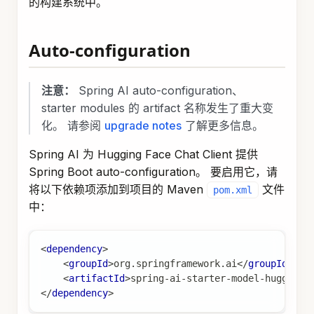
的构建系统中。
Auto-configuration
注意：
Spring AI auto-configuration、
starter modules 的 artifact 名称发生了重大变
化。 请参阅
upgrade notes
了解更多信息。
Spring AI 为 Hugging Face Chat Client 提供
Spring Boot auto-configuration。 要启用它，请
将以下依赖项添加到项目的 Maven
文件
pom.xml
中：
<
dependency
>
<
groupId
>
org.springframework.ai
</
groupId
>
<
artifactId
>
spring-ai-starter-model-huggingf
</
dependency
>