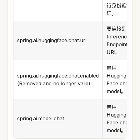
行身份验
证。
要连接到的
Inference
spring.ai.huggingface.chat.url
Endpoint 的
URL
启用
spring.ai.huggingface.chat.enabled
Hugging
(Removed and no longer valid)
Face chat
model。
启用
Hugging
spring.ai.model.chat
Face chat
model。