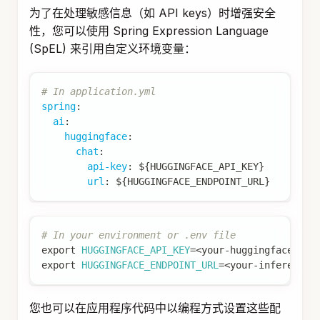
为了在处理敏感信息（如 API keys）时增强安全
性，您可以使用 Spring Expression Language
(SpEL) 来引用自定义环境变量：
# In application.yml
spring
:
ai
:
huggingface
:
chat
:
api-key
:
 $
{
HUGGINGFACE_API_KEY
}
url
:
 $
{
HUGGINGFACE_ENDPOINT_URL
}
# In your environment or .env file
export
HUGGINGFACE_API_KEY
=
<
your-huggingface-api
export
HUGGINGFACE_ENDPOINT_URL
=
<
your-inference-
您也可以在应用程序代码中以编程方式设置这些配