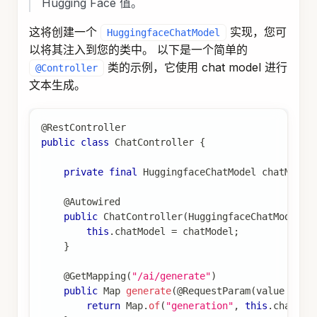
Hugging Face 值。
这将创建一个
实现，您可
HuggingfaceChatModel
以将其注入到您的类中。 以下是一个简单的
类的示例，它使用 chat model 进行
@Controller
文本生成。
@RestController
public
class
ChatController
{
private
final
HuggingfaceChatModel
 chatModel
@Autowired
public
ChatController
(
HuggingfaceChatModel
 c
this
.
chatModel 
=
 chatModel
;
}
@GetMapping
(
"/ai/generate"
)
public
Map
generate
(
@RequestParam
(
value 
=
"m
return
Map
.
of
(
"generation"
,
this
.
chatMod