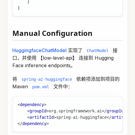
}
}
Manual Configuration
HuggingfaceChatModel
实现了
接
ChatModel
口，并使用 【low-level-api】 连接到 Hugging
Face inference endpoints。
将
依赖项添加到项目的
spring-ai-huggingface
Maven
文件中：
pom.xml
<
dependency
>
<
groupId
>
org.springframework.ai
</
groupId
>
<
artifactId
>
spring-ai-huggingface
</
artifactI
</
dependency
>