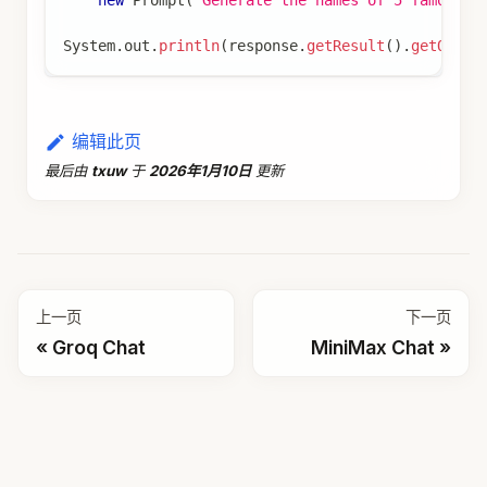
new
Prompt
(
"Generate the names of 5 famous p
System
.
out
.
println
(
response
.
getResult
(
)
.
getOutpu
编辑此页
最后
由
txuw
于
2026年1月10日
更新
上一页
下一页
Groq Chat
MiniMax Chat