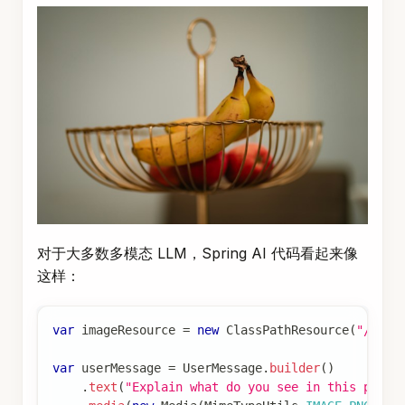
对于大多数多模态 LLM，Spring AI 代码看起来像
这样：
var
 imageResource 
=
new
ClassPathResource
(
"/mult
var
 userMessage 
=
UserMessage
.
builder
(
)
.
text
(
"Explain what do you see in this pictu