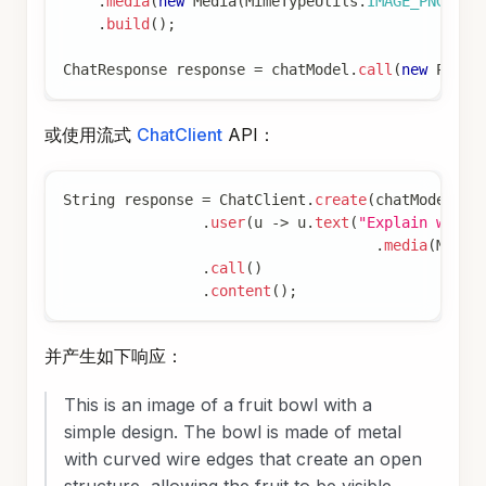
.
media
(
new
Media
(
MimeTypeUtils
.
IMAGE_PNG
,
th
.
build
(
)
;
ChatResponse
 response 
=
 chatModel
.
call
(
new
Promp
或使用流式
ChatClient
API：
String
 response 
=
ChatClient
.
create
(
chatModel
)
.
p
.
user
(
u 
->
 u
.
text
(
"Explain what 
.
media
(
MimeT
.
call
(
)
.
content
(
)
;
并产生如下响应：
This is an image of a fruit bowl with a
simple design. The bowl is made of metal
with curved wire edges that create an open