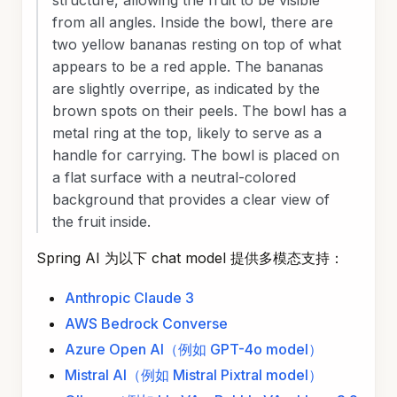
structure, allowing the fruit to be visible
from all angles. Inside the bowl, there are
two yellow bananas resting on top of what
appears to be a red apple. The bananas
are slightly overripe, as indicated by the
brown spots on their peels. The bowl has a
metal ring at the top, likely to serve as a
handle for carrying. The bowl is placed on
a flat surface with a neutral-colored
background that provides a clear view of
the fruit inside.
Spring AI 为以下 chat model 提供多模态支持：
Anthropic Claude 3
AWS Bedrock Converse
Azure Open AI（例如 GPT-4o model）
Mistral AI（例如 Mistral Pixtral model）