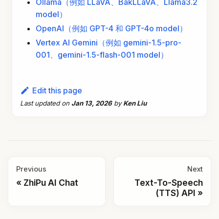
Ollama（例如 LLaVA、BakLLaVA、Llama3.2
model）
OpenAI（例如 GPT-4 和 GPT-4o model）
Vertex AI Gemini（例如 gemini-1.5-pro-
001、gemini-1.5-flash-001 model）
Edit this page
Last updated
on
Jan 13, 2026
by
Ken Liu
Previous
Next
ZhiPu AI Chat
Text-To-Speech
(TTS) API