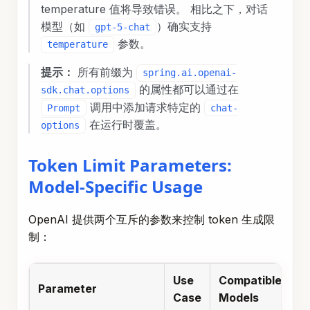
对于 GitHub Models：
var
 chatOptions 
=
OpenAiSdkChatOptions
.
builder
(
)
.
baseUrl
(
"https://models.inference.ai.azure.
.
apiKey
(
System
.
getenv
(
"GITHUB_TOKEN"
)
)
.
model
(
"gpt-4o"
)
.
githubModels
(
true
)
.
build
(
)
;
var
 chatModel 
=
new
OpenAiSdkChatModel
(
chatOptio
Key Differences from Spring
AI OpenAI
此实现与
Spring AI OpenAI
实现在几个方面有所不
同：