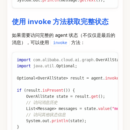
使用 invoke 方法获取完整状态
如果需要访问完整的 agent 状态（不仅仅是最后的
消息），可以使用
方法：
invoke
import
com
.
alibaba
.
cloud
.
ai
.
graph
.
OverAllState
;
import
java
.
util
.
Optional
;
Optional
<
OverAllState
>
 result 
=
 agent
.
invoke
(
"帮
if
(
result
.
isPresent
(
)
)
{
OverAllState
 state 
=
 result
.
get
(
)
;
// 访问消息历史
List
<
Message
>
 messages 
=
 state
.
value
(
"messag
// 访问其他状态信息
System
.
out
.
println
(
state
)
;
}