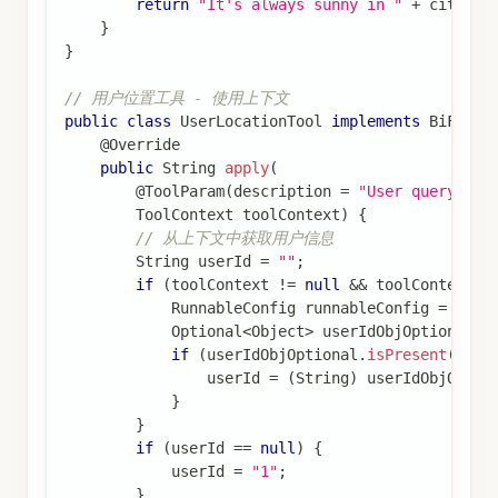
return
"It's always sunny in "
+
 city 
+
}
}
// 用户位置工具 - 使用上下文
public
class
UserLocationTool
implements
BiFunct
@Override
public
String
apply
(
@ToolParam
(
description 
=
"User query"
)
S
ToolContext
 toolContext
)
{
// 从上下文中获取用户信息
String
 userId 
=
""
;
if
(
toolContext 
!=
null
&&
 toolContext
.
g
RunnableConfig
 runnableConfig 
=
(
Run
Optional
<
Object
>
 userIdObjOptional 
=
if
(
userIdObjOptional
.
isPresent
(
)
)
{
                userId 
=
(
String
)
 userIdObjOptio
}
}
if
(
userId 
==
null
)
{
            userId 
=
"1"
;
}