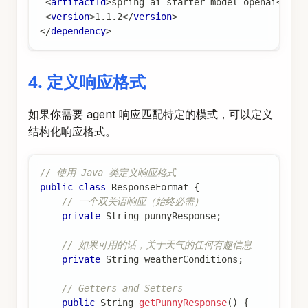
<
artifactId
>
spring-ai-starter-model-openai
</
art
<
version
>
1.1.2
</
version
>
</
dependency
>
4. 定义响应格式
如果你需要 agent 响应匹配特定的模式，可以定义
结构化响应格式。
// 使用 Java 类定义响应格式
public
class
ResponseFormat
{
// 一个双关语响应（始终必需）
private
String
 punnyResponse
;
// 如果可用的话，关于天气的任何有趣信息
private
String
 weatherConditions
;
// Getters and Setters
public
String
getPunnyResponse
(
)
{