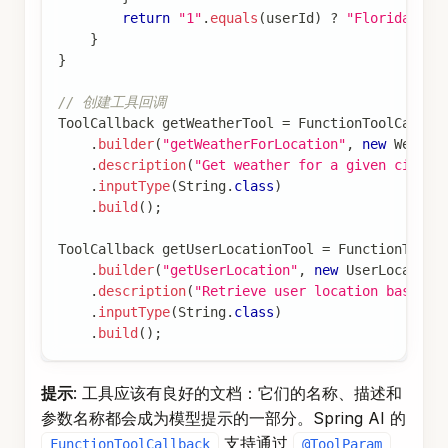
return
"1"
.
equals
(
userId
)
?
"Florida"
:
}
}
// 创建工具回调
ToolCallback
 getWeatherTool 
=
FunctionToolCallba
.
builder
(
"getWeatherForLocation"
,
new
Weathe
.
description
(
"Get weather for a given city"
)
.
inputType
(
String
.
class
)
.
build
(
)
;
ToolCallback
 getUserLocationTool 
=
FunctionToolC
.
builder
(
"getUserLocation"
,
new
UserLocation
.
description
(
"Retrieve user location based o
.
inputType
(
String
.
class
)
.
build
(
)
;
提示
: 工具应该有良好的文档：它们的名称、描述和
参数名称都会成为模型提示的一部分。Spring AI 的
支持通过
FunctionToolCallback
@ToolParam