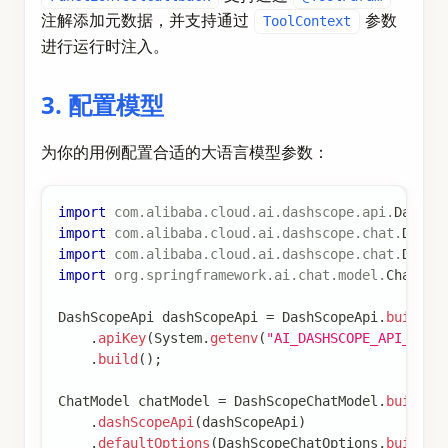
注解添加元数据，并支持通过
参数
ToolContext
进行运行时注入。
3. 配置模型
为你的用例配置合适的大语言模型参数：
import
com
.
alibaba
.
cloud
.
ai
.
dashscope
.
api
.
DashSc
import
com
.
alibaba
.
cloud
.
ai
.
dashscope
.
chat
.
DashS
import
com
.
alibaba
.
cloud
.
ai
.
dashscope
.
chat
.
DashS
import
org
.
springframework
.
ai
.
chat
.
model
.
ChatMod
DashScopeApi
 dashScopeApi 
=
DashScopeApi
.
builder
.
apiKey
(
System
.
getenv
(
"AI_DASHSCOPE_API_KEY"
.
build
(
)
;
ChatModel
 chatModel 
=
DashScopeChatModel
.
builder
.
dashScopeApi
(
dashScopeApi
)
.
defaultOptions
(
DashScopeChatOptions
.
builder