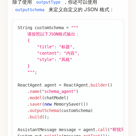
除了使用
，你还可以使用
outputType
来定义自定义的 JSON 格式：
outputSchema
String
 customSchema 
=
"""
    请按照以下JSON格式输出：
    {
        "title": "标题",
        "content": "内容",
        "style": "风格"
    }
    """
;
ReactAgent
 agent 
=
ReactAgent
.
builder
(
)
.
name
(
"schema_agent"
)
.
model
(
chatModel
)
.
saver
(
new
MemorySaver
(
)
)
.
outputSchema
(
customSchema
)
.
build
(
)
;
AssistantMessage
 message 
=
 agent
.
call
(
"帮我写一首
System
.
out
.
println
(
message
.
getText
(
)
)
;