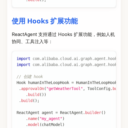
使用 Hooks 扩展功能
ReactAgent 支持通过 Hooks 扩展功能，例如人机
协同、工具注入等：
import
com
.
alibaba
.
cloud
.
ai
.
graph
.
agent
.
hook
.
Hoo
import
com
.
alibaba
.
cloud
.
ai
.
graph
.
agent
.
hook
.
hip
// 创建 hook
Hook
 humanInTheLoopHook 
=
HumanInTheLoopHook
.
bui
.
approvalOn
(
"getWeatherTool"
,
ToolConfig
.
builde
.
build
(
)
)
.
build
(
)
;
ReactAgent
 agent 
=
ReactAgent
.
builder
(
)
.
name
(
"my_agent"
)
.
model
(
chatModel
)