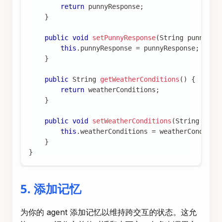
return
 punnyResponse
;
}
public
void
setPunnyResponse
(
String
 punnyRes
this
.
punnyResponse 
=
 punnyResponse
;
}
public
String
getWeatherConditions
(
)
{
return
 weatherConditions
;
}
public
void
setWeatherConditions
(
String
 weat
this
.
weatherConditions 
=
 weatherConditio
}
}
5. 添加记忆
为你的 agent 添加记忆以维持跨交互的状态。这允