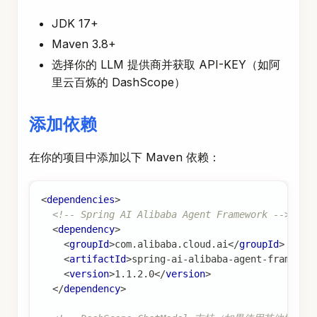
JDK 17+
Maven 3.8+
选择你的 LLM 提供商并获取 API-KEY（如阿
里云百炼的 DashScope）
添加依赖
在你的项目中添加以下 Maven 依赖：
<
dependencies
>
<!-- Spring AI Alibaba Agent Framework -->
<
dependency
>
<
groupId
>
com.alibaba.cloud.ai
</
groupId
>
<
artifactId
>
spring-ai-alibaba-agent-framewor
<
version
>
1.1.2.0
</
version
>
</
dependency
>