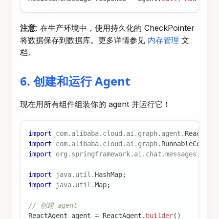
注意
: 在生产环境中，使用持久化的 CheckPointer
将数据保存到数据库。更多详情参见
内存管理
文
档。
6. 创建和运行 Agent
现在用所有组件组装你的 agent 并运行它！
import
com
.
alibaba
.
cloud
.
ai
.
graph
.
agent
.
ReactAge
import
com
.
alibaba
.
cloud
.
ai
.
graph
.
RunnableConfig
import
org
.
springframework
.
ai
.
chat
.
messages
.
Assi
import
java
.
util
.
HashMap
;
import
java
.
util
.
Map
;
// 创建 agent
ReactAgent
 agent 
=
ReactAgent
.
builder
(
)