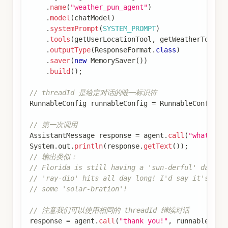
.
name
(
"weather_pun_agent"
)
.
model
(
chatModel
)
.
systemPrompt
(
SYSTEM_PROMPT
)
.
tools
(
getUserLocationTool
,
 getWeatherTool
)
.
outputType
(
ResponseFormat
.
class
)
.
saver
(
new
MemorySaver
(
)
)
.
build
(
)
;
// threadId 是给定对话的唯一标识符
RunnableConfig
 runnableConfig 
=
RunnableConfig
.
b
// 第一次调用
AssistantMessage
 response 
=
 agent
.
call
(
"what is 
System
.
out
.
println
(
response
.
getText
(
)
)
;
// 输出类似：
// Florida is still having a 'sun-derful' day! T
// 'ray-dio' hits all day long! I'd say it's the
// some 'solar-bration'!
// 注意我们可以使用相同的 threadId 继续对话
response 
=
 agent
.
call
(
"thank you!"
,
 runnableConf