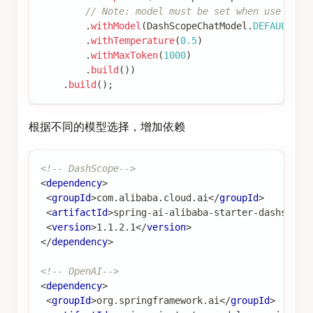
// Note: model must be set when use opti
.
withModel
(
DashScopeChatModel
.
DEFAULT_MO
.
withTemperature
(
0.5
)
.
withMaxToken
(
1000
)
.
build
(
)
)
.
build
(
)
;
根据不同的模型选择，增加依赖
<!-- DashScope-->
<
dependency
>
<
groupId
>
com.alibaba.cloud.ai
</
groupId
>
<
artifactId
>
spring-ai-alibaba-starter-dashscope
<
version
>
1.1.2.1
</
version
>
</
dependency
>
<!-- OpenAI-->
<
dependency
>
<
groupId
>
org.springframework.ai
</
groupId
>