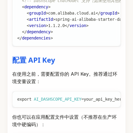
<!-- DashScope ChatModel 支持（如果使用其他模型，
<
dependency
>
<
groupId
>
com.alibaba.cloud.ai
</
groupId
>
<
artifactId
>
spring-ai-alibaba-starter-dashsc
<
version
>
1.1.2.0
</
version
>
</
dependency
>
</
dependencies
>
配置 API Key
在使用之前，需要配置你的 API Key。推荐通过环
境变量设置：
export
AI_DASHSCOPE_API_KEY
=
your_api_key_here
你也可以在应用配置文件中设置（不推荐在生产环
境中硬编码）：