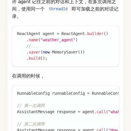
许 agent 记住之前的对话和上下文，在多次调用之
间，使用同一个
即可加载之前的对话记
threadId
录。
ReactAgent
 agent 
=
ReactAgent
.
builder
(
)
.
name
(
"weather_agent"
)
//...
.
saver
(
new
MemorySaver
(
)
)
.
build
(
)
;
在调用的时候，
RunnableConfig
 runnableConfig 
=
RunnableConfig
.
b
// 第一次调用
AssistantMessage
 response 
=
 agent
.
call
(
"what is 
// 第二次调用
AssistantMessage
 response 
=
 agent
.
call
(
"How abou