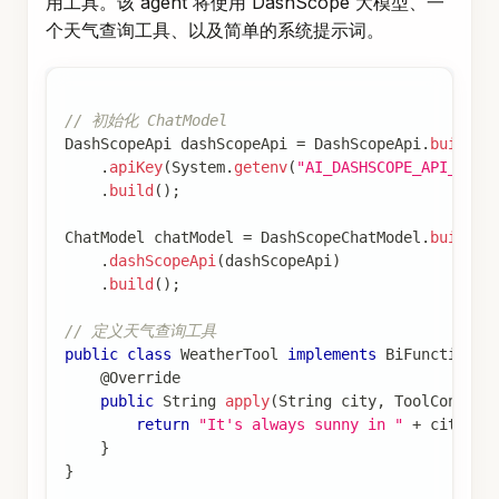
用工具。该 agent 将使用 DashScope 大模型、一
个天气查询工具、以及简单的系统提示词。
// 初始化 ChatModel
DashScopeApi
 dashScopeApi 
=
DashScopeApi
.
builder
.
apiKey
(
System
.
getenv
(
"AI_DASHSCOPE_API_KEY"
.
build
(
)
;
ChatModel
 chatModel 
=
DashScopeChatModel
.
builder
.
dashScopeApi
(
dashScopeApi
)
.
build
(
)
;
// 定义天气查询工具
public
class
WeatherTool
implements
BiFunction
<
S
@Override
public
String
apply
(
String
 city
,
ToolContext
return
"It's always sunny in "
+
 city 
+
}
}