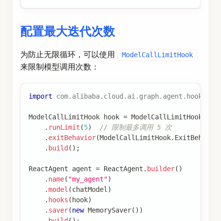
配置最大迭代次数
为防止无限循环，可以使用
ModelCallLimitHook
来限制模型调用次数：
import
com
.
alibaba
.
cloud
.
ai
.
graph
.
agent
.
hook
.
mod
ModelCallLimitHook
 hook 
=
ModelCallLimitHook
.
bui
.
runLimit
(
5
)
// 限制最多调用 5 次
.
exitBehavior
(
ModelCallLimitHook
.
ExitBehavio
.
build
(
)
;
ReactAgent
 agent 
=
ReactAgent
.
builder
(
)
.
name
(
"my_agent"
)
.
model
(
chatModel
)
.
hooks
(
hook
)
.
saver
(
new
MemorySaver
(
)
)
.
build
(
)
;