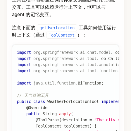
交互。工具可以依赖运行时上下文，也可以与
agent 的记忆交互。
注意下面的
工具如何使用运行
getUserLocation
时上下文（通过
）：
ToolContext
import
org
.
springframework
.
ai
.
chat
.
model
.
ToolCon
import
org
.
springframework
.
ai
.
tool
.
ToolCallback
;
import
org
.
springframework
.
ai
.
tool
.
annotation
.
To
import
org
.
springframework
.
ai
.
tool
.
function
.
Func
import
java
.
util
.
function
.
BiFunction
;
// 天气查询工具
public
class
WeatherForLocationTool
implements
B
@Override
public
String
apply
(
@ToolParam
(
description 
=
"The city name"
ToolContext
 toolContext
)
{