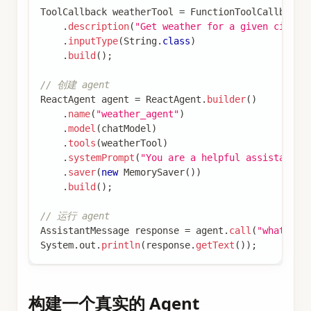
ToolCallback
 weatherTool 
=
FunctionToolCallback
.
.
description
(
"Get weather for a given city"
)
.
inputType
(
String
.
class
)
.
build
(
)
;
// 创建 agent
ReactAgent
 agent 
=
ReactAgent
.
builder
(
)
.
name
(
"weather_agent"
)
.
model
(
chatModel
)
.
tools
(
weatherTool
)
.
systemPrompt
(
"You are a helpful assistant"
)
.
saver
(
new
MemorySaver
(
)
)
.
build
(
)
;
// 运行 agent
AssistantMessage
 response 
=
 agent
.
call
(
"what is 
System
.
out
.
println
(
response
.
getText
(
)
)
;
构建一个真实的 Agent