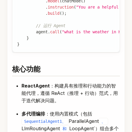
.
model
(
chatModel
)
.
instruction
(
"You are a helpful weat
.
build
(
)
;
// 运行 Agent
        agent
.
call
(
"what is the weather in Hangz
}
}
核心功能
ReactAgent
：构建具有推理和行动能力的智
能代理，遵循 ReAct（推理 + 行动）范式，用
于迭代解决问题。
多代理编排
：使用内置模式（包括
ParallelAgent
SequentialAgent1、
、
LlmRoutingAgent
LoopAgent`）组合多个
和