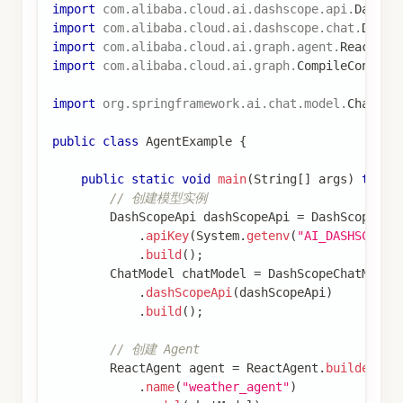
import
com
.
alibaba
.
cloud
.
ai
.
dashscope
.
api
.
DashSc
import
com
.
alibaba
.
cloud
.
ai
.
dashscope
.
chat
.
DashS
import
com
.
alibaba
.
cloud
.
ai
.
graph
.
agent
.
ReactAge
import
com
.
alibaba
.
cloud
.
ai
.
graph
.
CompileConfig
;
import
org
.
springframework
.
ai
.
chat
.
model
.
ChatMod
public
class
AgentExample
{
public
static
void
main
(
String
[
]
 args
)
throw
// 创建模型实例
DashScopeApi
 dashScopeApi 
=
DashScopeApi
.
apiKey
(
System
.
getenv
(
"AI_DASHSCOPE_
.
build
(
)
;
ChatModel
 chatModel 
=
DashScopeChatModel
.
dashScopeApi
(
dashScopeApi
)
.
build
(
)
;
// 创建 Agent
ReactAgent
 agent 
=
ReactAgent
.
builder
(
)
.
name
(
"weather_agent"
)