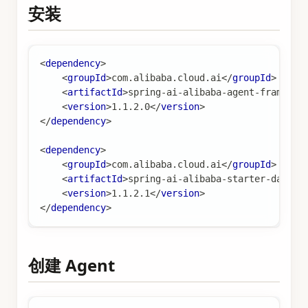
安装
<
dependency
>
<
groupId
>
com.alibaba.cloud.ai
</
groupId
>
<
artifactId
>
spring-ai-alibaba-agent-framewor
<
version
>
1.1.2.0
</
version
>
</
dependency
>
<
dependency
>
<
groupId
>
com.alibaba.cloud.ai
</
groupId
>
<
artifactId
>
spring-ai-alibaba-starter-dashsc
<
version
>
1.1.2.1
</
version
>
</
dependency
>
创建 Agent