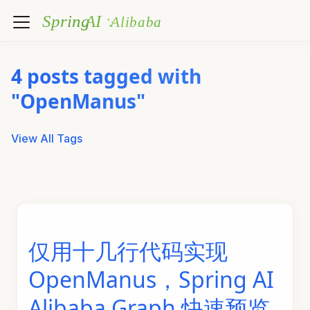
4 posts tagged with
"OpenManus"
View All Tags
仅用十几行代码实现
OpenManus，Spring AI
Alibaba Graph 快速预览