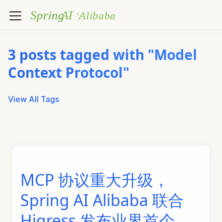
3 posts tagged with "Model
Context Protocol"
View All Tags
MCP 协议重大升级，
Spring AI Alibaba 联合
Higress 发布业界首个