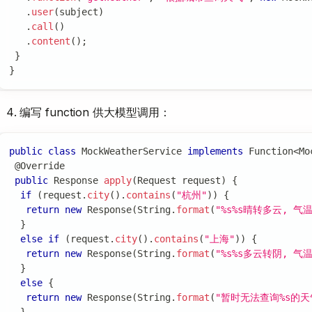
.
user
(
subject
)
.
call
(
)
.
content
(
)
;
}
}
编写 function 供大模型调用：
public
class
MockWeatherService
implements
Function
<
Mo
@Override
public
Response
apply
(
Request
 request
)
{
if
(
request
.
city
(
)
.
contains
(
"杭州"
)
)
{
return
new
Response
(
String
.
format
(
"%s%s晴转多云, 气
}
else
if
(
request
.
city
(
)
.
contains
(
"上海"
)
)
{
return
new
Response
(
String
.
format
(
"%s%s多云转阴, 气
}
else
{
return
new
Response
(
String
.
format
(
"暂时无法查询%s的天
}