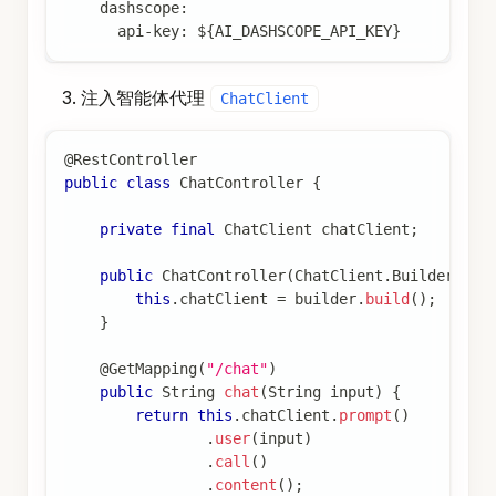
    dashscope:
      api-key: ${AI_DASHSCOPE_API_KEY}
注入智能体代理
ChatClient
@RestController
public
class
ChatController
{
private
final
ChatClient
 chatClient
;
public
ChatController
(
ChatClient
.
Builder
 bui
this
.
chatClient 
=
 builder
.
build
(
)
;
}
@GetMapping
(
"/chat"
)
public
String
chat
(
String
 input
)
{
return
this
.
chatClient
.
prompt
(
)
.
user
(
input
)
.
call
(
)
.
content
(
)
;