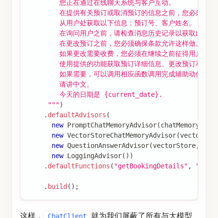
        您正在通过在线聊天系统与客户互动。
        在提供有关预订或取消预订的信息之前，您必须始终
        从用户处获取以下信息：预订号、客户姓名。
        在询问用户之前，请检查消息历史记录以获取此信息
        在更改预订之前，您必须确保条款允许这样做。
        如果更改需要收费，您必须在继续之前征得用户同意
        使用提供的功能获取预订详细信息、更改预订和取
        如果需要，可以调用相应函数调用完成辅助动作。
        请讲中文。
        今天的日期是 {current_date}.
     """
)
.
defaultAdvisors
(
new
PromptChatMemoryAdvisor
(
chatMemory
)
,
/
new
VectorStoreChatMemoryAdvisor
(
vectorSto
new
QuestionAnswerAdvisor
(
vectorStore
,
Sea
new
LoggingAdvisor
(
)
)
.
defaultFunctions
(
"getBookingDetails"
,
"chan
.
build
(
)
;
这样，
就为我们屏蔽了所有与大模型
ChatClient