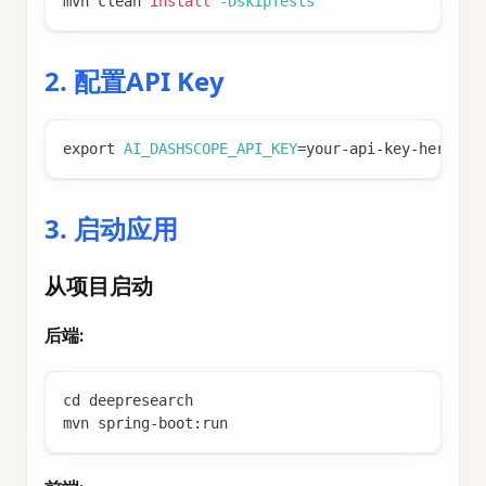
mvn clean 
install
-DskipTests
2. 配置API Key
export
AI_DASHSCOPE_API_KEY
=
your-api-key-here
3. 启动应用
从项目启动
后端:
cd
 deepresearch
mvn spring-boot:run