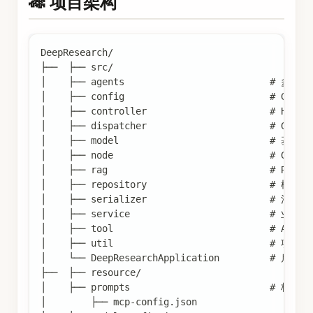
🎋 项目架构
DeepResearch/
├──  ├── src/
│    ├── agents                          
│    ├── config                          # G
│    ├── controller                      # Htt
│    ├── dispatcher                      # Graph
│    ├── model                           # 基
│    ├── node                            # Gra
│    ├── rag                             # RA
│    ├── repository                      # 模
│    ├── serializer                      # 消
│    ├── service                         # 业
│    ├── tool                            # Agen
│    ├── util                            # 项目ut
│    └── DeepResearchApplication         # 启动类
├──  ├── resource/                  
│    ├── prompts                         # 核心pr
│	 ├── mcp-config.json                 # 