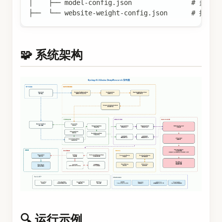
│    ├── model-config.json               # 多A
├──  └── website-weight-config.json      # 
🧩 系统架构
🔍 运行示例