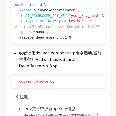
docker
 run 
-d
\
--name
 alibaba-deepresearch 
\
-e
AI_DASHSCOPE_API_KEY
=
"your_key_here"
\
-e
TAVILY_API_KEY
=
"your_key_here"
\
#  -e JINA_API_KEY="your_key_here" \ 选填
-p
8080
:8080 
\
  alibaba-deepresearch:v1.0
或者使用docker-compose up命令启动,当前
容器包括Redis，ElasticSearch,
DeepResearch App.
docker-compose
 up
💡
注意
：
.env文件中设置api-key信息