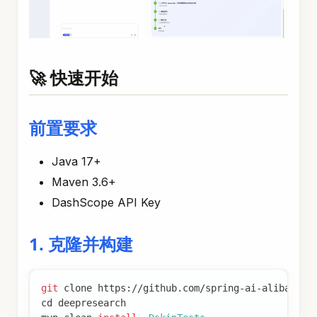
🚀 快速开始
前置要求
Java 17+
Maven 3.6+
DashScope API Key
1. 克隆并构建
git
 clone https://github.com/spring-ai-alibaba/d
cd
 deepresearch