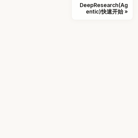
DeepResearch(Ag
entic)快速开始