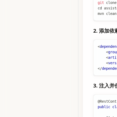
git
 clone
cd
 assist
mvn clean
2. 添加依
<
dependen
<
grou
<
arti
<
vers
</
depende
3. 注入并
@RestCont
public
cl