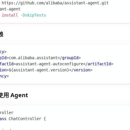
 https://github.com/alibaba/assistant-agent.git
ant-agent
 
install
-DskipTests
赖
cy
>
pId
>
com.alibaba.assistant
</
groupId
>
factId
>
assistant-agent-autoconfigure
</
artifactId
>
ion
>
${assistant-agent.version}
</
version
>
ncy
>
使用 Agent
roller
ass
ChatController
{