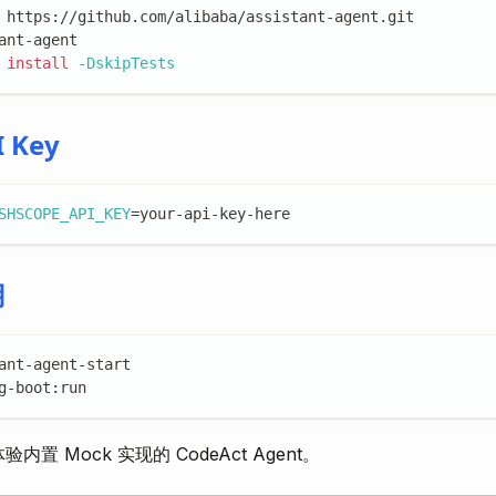
 https://github.com/alibaba/assistant-agent.git
ant-agent
 
install
-DskipTests
 Key
SHSCOPE_API_KEY
=
your-api-key-here
用
ant-agent-start
g-boot:run
内置 Mock 实现的 CodeAct Agent。