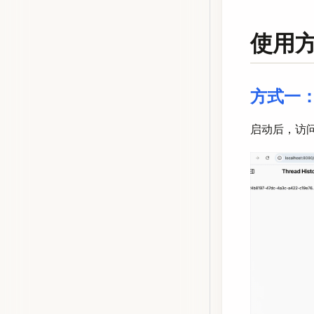
使用
方式一：
启动后，访