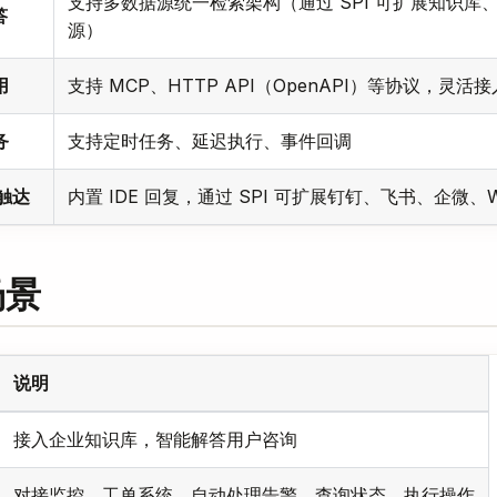
支持多数据源统一检索架构（通过 SPI 可扩展知识库、
答
源）
用
支持 MCP、HTTP API（OpenAPI）等协议，灵活
务
支持定时任务、延迟执行、事件回调
触达
内置 IDE 回复，通过 SPI 可扩展钉钉、飞书、企微、We
场景
说明
接入企业知识库，智能解答用户咨询
对接监控、工单系统，自动处理告警、查询状态、执行操作