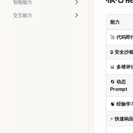
智能能力
交互能力
能力
🚀
代码即
🔒
安全沙
📊
多维评
🔄
动态
Prompt
🧠
经验学
⚡
快速响