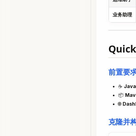
业务助理
Quick
前置要
☕
Java
📦
Mav
🌐
Dash
克隆并