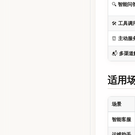
🔍
智能问
🛠️
工具调
⏰
主动服
📬
多渠道
适用
场景
智能客服
运维助手