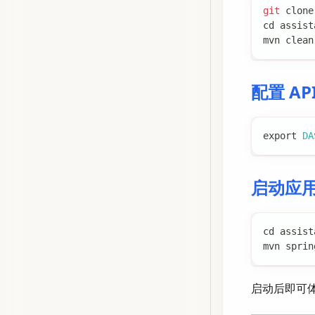
git
 clone
cd
 assist
mvn clean
配置 API
export
DA
启动应
cd
 assist
mvn sprin
启动后即可体验