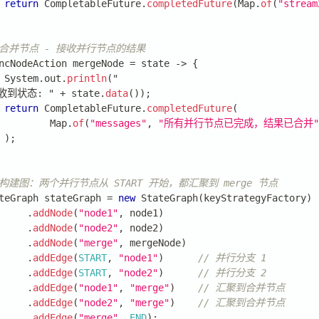
return
CompletableFuture
.
completedFuture
(
Map
.
of
(
"stream
 合并节点 - 接收并行节点的结果
ncNodeAction
 mergeNode 
=
 state 
->
{
System
.
out
.
println
(
"
收到状态
:
 " 
+
 state
.
data
(
)
)
;
return
CompletableFuture
.
completedFuture
(
Map
.
of
(
"messages"
,
"所有并行节点已完成，结果已合并"
)
;
 构建图：两个并行节点从 START 开始，都汇聚到 merge 节点
teGraph
 stateGraph 
=
new
StateGraph
(
keyStrategyFactory
)
.
addNode
(
"node1"
,
 node1
)
.
addNode
(
"node2"
,
 node2
)
.
addNode
(
"merge"
,
 mergeNode
)
.
addEdge
(
START
,
"node1"
)
// 并行分支 1
.
addEdge
(
START
,
"node2"
)
// 并行分支 2
.
addEdge
(
"node1"
,
"merge"
)
// 汇聚到合并节点
.
addEdge
(
"node2"
,
"merge"
)
// 汇聚到合并节点
.
addEdge
(
"merge"
,
END
)
;