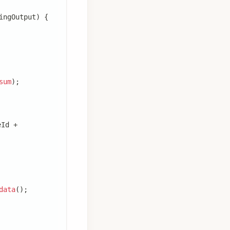
ingOutput
)
{
sum
)
;
eId 
+
data
(
)
;