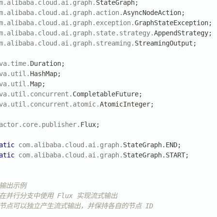
m
.
alibaba
.
cloud
.
ai
.
graph
.
StateGraph
;
m
.
alibaba
.
cloud
.
ai
.
graph
.
action
.
AsyncNodeAction
;
m
.
alibaba
.
cloud
.
ai
.
graph
.
exception
.
GraphStateException
;
m
.
alibaba
.
cloud
.
ai
.
graph
.
state
.
strategy
.
AppendStrategy
;
m
.
alibaba
.
cloud
.
ai
.
graph
.
streaming
.
StreamingOutput
;
va
.
time
.
Duration
;
va
.
util
.
HashMap
;
va
.
util
.
Map
;
va
.
util
.
concurrent
.
CompletableFuture
;
va
.
util
.
concurrent
.
atomic
.
AtomicInteger
;
actor
.
core
.
publisher
.
Flux
;
atic
com
.
alibaba
.
cloud
.
ai
.
graph
.
StateGraph
.
END
;
atic
com
.
alibaba
.
cloud
.
ai
.
graph
.
StateGraph
.
START
;
式输出示例
在并行分支中使用 Flux 实现流式输出
行节点可以独立产生流式输出，并保持各自的节点 ID