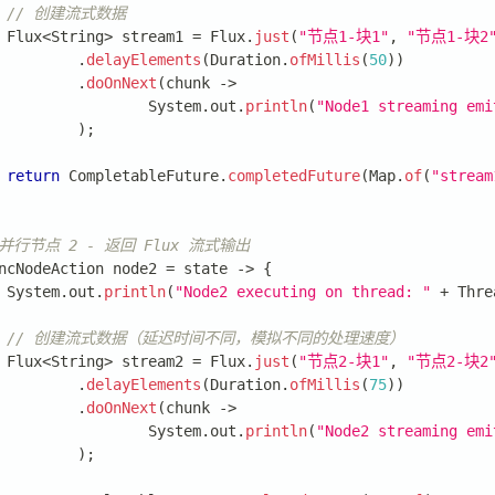
// 创建流式数据
Flux
<
String
>
 stream1 
=
Flux
.
just
(
"节点1-块1"
,
"节点1-块2
.
delayElements
(
Duration
.
ofMillis
(
50
)
)
.
doOnNext
(
chunk 
->
System
.
out
.
println
(
"Node1 streaming emi
)
;
return
CompletableFuture
.
completedFuture
(
Map
.
of
(
"stream
 并行节点 2 - 返回 Flux 流式输出
ncNodeAction
 node2 
=
 state 
->
{
System
.
out
.
println
(
"Node2 executing on thread: "
+
Thre
// 创建流式数据（延迟时间不同，模拟不同的处理速度）
Flux
<
String
>
 stream2 
=
Flux
.
just
(
"节点2-块1"
,
"节点2-块2
.
delayElements
(
Duration
.
ofMillis
(
75
)
)
.
doOnNext
(
chunk 
->
System
.
out
.
println
(
"Node2 streaming emi
)
;