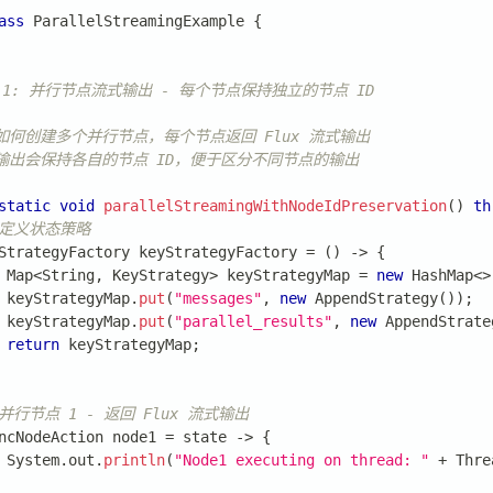
ass
ParallelStreamingExample
{
例 1: 并行节点流式输出 - 每个节点保持独立的节点 ID
示如何创建多个并行节点，每个节点返回 Flux 流式输出
流式输出会保持各自的节点 ID，便于区分不同节点的输出
static
void
parallelStreamingWithNodeIdPreservation
(
)
th
 定义状态策略
StrategyFactory
 keyStrategyFactory 
=
(
)
->
{
Map
<
String
,
KeyStrategy
>
 keyStrategyMap 
=
new
HashMap
<
>
 keyStrategyMap
.
put
(
"messages"
,
new
AppendStrategy
(
)
)
;
 keyStrategyMap
.
put
(
"parallel_results"
,
new
AppendStrate
return
 keyStrategyMap
;
 并行节点 1 - 返回 Flux 流式输出
ncNodeAction
 node1 
=
 state 
->
{
System
.
out
.
println
(
"Node1 executing on thread: "
+
Thre