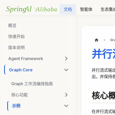
文档
智能体
生态集
概览
快速开始
Gr
版本说明
并行
Agent Framework
Graph Core
并行流式输
出，并保持各
Graph 工作流编排指南
核心
核心功能
示例
在并行流式