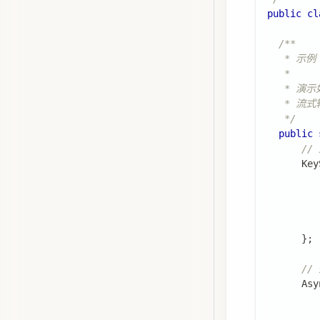
public
cl
/**
   * 示
   *
   * 演
   * 
   */
public
//
Key
         
         
}
;
//
Asy