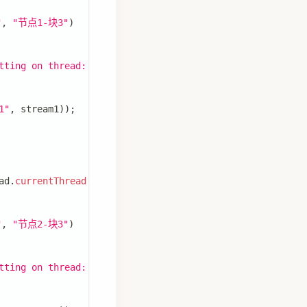
"
,
"节点1-块3"
)
tting on thread: "
+
Thread
.
currentThread
(
)
.
getName
(
)
)
1"
,
 stream1
)
)
;
ad
.
currentThread
(
)
.
getName
(
)
)
;
"
,
"节点2-块3"
)
tting on thread: "
+
Thread
.
currentThread
(
)
.
getName
(
)
)