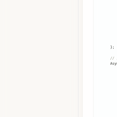
}
;
//
Asy