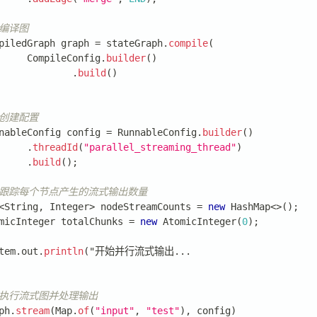
 编译图
piledGraph
 graph 
=
 stateGraph
.
compile
(
CompileConfig
.
builder
(
)
.
build
(
)
 创建配置
nableConfig
 config 
=
RunnableConfig
.
builder
(
)
.
threadId
(
"parallel_streaming_thread"
)
.
build
(
)
;
 跟踪每个节点产生的流式输出数量
<
String
,
Integer
>
 nodeStreamCounts 
=
new
HashMap
<
>
(
)
;
micInteger
 totalChunks 
=
new
AtomicInteger
(
0
)
;
tem
.
out
.
println
(
"开始并行流式输出
.
.
.
 执行流式图并处理输出
ph
.
stream
(
Map
.
of
(
"input"
,
"test"
)
,
 config
)