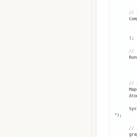
//
Com
)
;
//
Run
//
Map
Ato
Sys
"
)
;
//
      gra