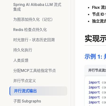
Spring AI Alibaba LLM 流式
Flux 
集成
节点 ID
为图添加持久化（记忆）
独立流
Redis 检查点持久化
实现
时光旅行 - 状态历史回溯
持久化执行
示例 1
人类反馈
分配MCP工具给指定节点
并行节点流
并行节点定义
import
co
import
co
并行流式输出
import
co
import
co
子图 Subgraphs
import
co