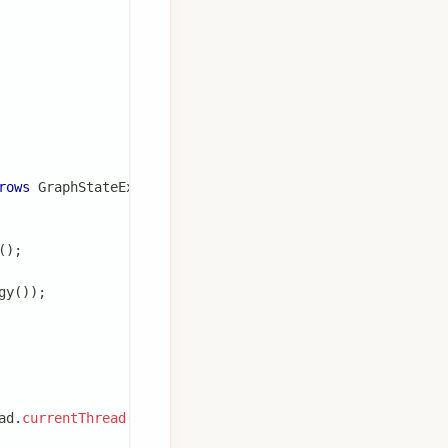
rows
GraphStateException
{
(
)
;
gy
(
)
)
;
ad
.
currentThread
(
)
.
getName
(
)
)
;