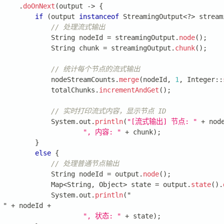
.
doOnNext
(
output 
->
{
if
(
output 
instanceof
StreamingOutput
<
?
>
 stream
// 处理流式输出
String
 nodeId 
=
 streamingOutput
.
node
(
)
;
String
 chunk 
=
 streamingOutput
.
chunk
(
)
;
// 统计每个节点的流式输出
             nodeStreamCounts
.
merge
(
nodeId
,
1
,
Integer
::
             totalChunks
.
incrementAndGet
(
)
;
// 实时打印流式内容，显示节点 ID
System
.
out
.
println
(
"[流式输出] 节点: "
+
 nod
", 内容: "
+
 chunk
)
;
}
else
{
// 处理普通节点输出
String
 nodeId 
=
 output
.
node
(
)
;
Map
<
String
,
Object
>
 state 
=
 output
.
state
(
)
.
System
.
out
.
println
(
"
 " 
+
 nodeId 
+
", 状态: "
+
 state
)
;