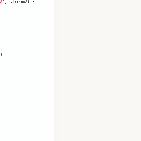
2"
,
 stream2
)
)
;
)