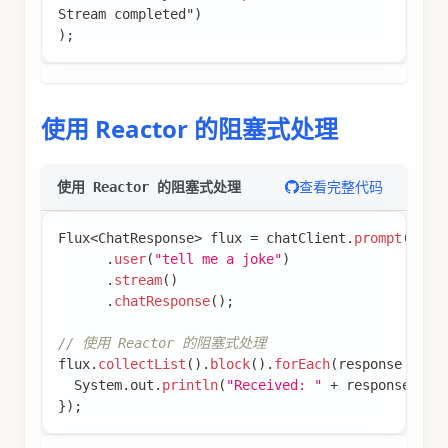
Stream
 completed"
)
)
;
使用 Reactor 的阻塞式处理
查看完整代码
使用 Reactor 的阻塞式处理
Flux
<
ChatResponse
>
 flux 
=
 chatClient
.
prompt
(
)
.
user
(
"tell me a joke"
)
.
stream
(
)
.
chatResponse
(
)
;
// 使用 Reactor 的阻塞式处理
flux
.
collectList
(
)
.
block
(
)
.
forEach
(
response 
->
{
System
.
out
.
println
(
"Received: "
+
 response
.
get
}
)
;