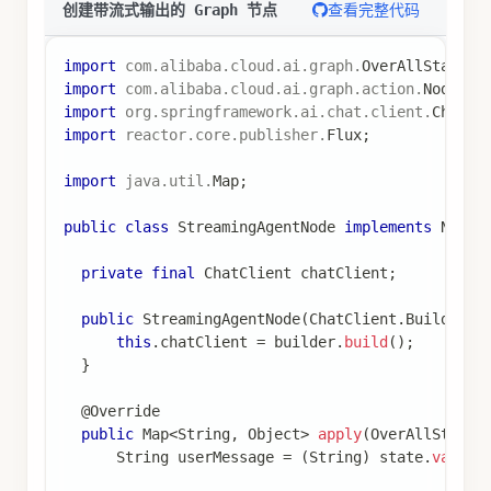
查看完整代码
创建带流式输出的 Graph 节点
import
com
.
alibaba
.
cloud
.
ai
.
graph
.
OverAllState
;
import
com
.
alibaba
.
cloud
.
ai
.
graph
.
action
.
NodeAct
import
org
.
springframework
.
ai
.
chat
.
client
.
ChatCl
import
reactor
.
core
.
publisher
.
Flux
;
import
java
.
util
.
Map
;
public
class
StreamingAgentNode
implements
NodeA
private
final
ChatClient
 chatClient
;
public
StreamingAgentNode
(
ChatClient
.
Builder
 b
this
.
chatClient 
=
 builder
.
build
(
)
;
}
@Override
public
Map
<
String
,
Object
>
apply
(
OverAllState
 
String
 userMessage 
=
(
String
)
 state
.
value
(