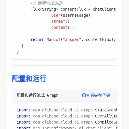
// 使用流式输出
Flux
<
String
>
 contentFlux 
=
 chatClient
.
prom
.
user
(
userMessage
)
.
stream
(
)
.
content
(
)
;
return
Map
.
of
(
"answer"
,
 contentFlux
)
;
}
}
配置和运行
查看完整代码
配置和运行流式 Graph
import
com
.
alibaba
.
cloud
.
ai
.
graph
.
StateGraph
;
import
com
.
alibaba
.
cloud
.
ai
.
graph
.
OverAllState
;
import
com
.
alibaba
.
cloud
.
ai
.
graph
.
CompiledGraph
;
import
org
.
springframework
.
ai
.
chat
.
client
.
ChatCl