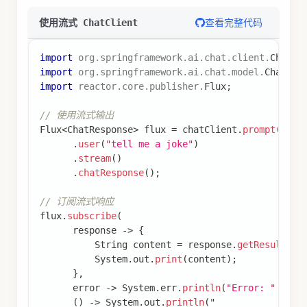
查看完整代码
使用流式 ChatClient
import
org
.
springframework
.
ai
.
chat
.
client
.
ChatCl
import
org
.
springframework
.
ai
.
chat
.
model
.
ChatRes
import
reactor
.
core
.
publisher
.
Flux
;
// 使用流式输出
Flux
<
ChatResponse
>
 flux 
=
 chatClient
.
prompt
(
)
.
user
(
"tell me a joke"
)
.
stream
(
)
.
chatResponse
(
)
;
// 订阅流式响应
flux
.
subscribe
(
      response 
->
{
String
 content 
=
 response
.
getResult
(
)
.
System
.
out
.
print
(
content
)
;
}
,
      error 
->
System
.
err
.
println
(
"Error: "
+
 er
(
)
->
System
.
out
.
println
(
"