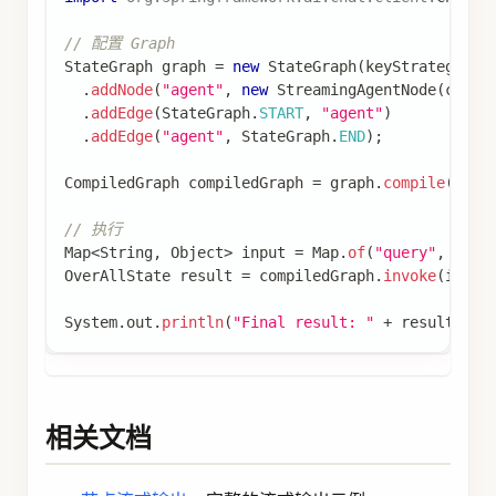
// 配置 Graph
StateGraph
 graph 
=
new
StateGraph
(
keyStrategyFac
.
addNode
(
"agent"
,
new
StreamingAgentNode
(
chatC
.
addEdge
(
StateGraph
.
START
,
"agent"
)
.
addEdge
(
"agent"
,
StateGraph
.
END
)
;
CompiledGraph
 compiledGraph 
=
 graph
.
compile
(
)
;
// 执行
Map
<
String
,
Object
>
 input 
=
Map
.
of
(
"query"
,
"Hel
OverAllState
 result 
=
 compiledGraph
.
invoke
(
input
System
.
out
.
println
(
"Final result: "
+
 result
.
val
相关文档