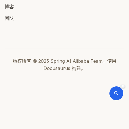
博客
团队
版权所有 © 2025 Spring AI Alibaba Team。使用
Docusaurus 构建。
AI
Spring AI Alibaba 开源项目基于 Spring AI 构建，是阿里云通义系
列模型及服务在 Java AI 应用开发领域的最佳实践，提供高层次的
AI API 抽象与云原生基础设施集成方案，帮助开发者快速构建 AI 应
用。
浙ICP备2021005855号-33