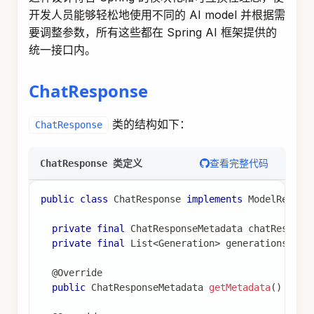
开发人员能够轻松地使用不同的 AI model 并根据需
要调整参数，所有这些都在 Spring AI 框架提供的
统一接口内。
ChatResponse
类的结构如下：
ChatResponse
查看完整代码
ChatResponse 类定义
public
class
ChatResponse
implements
ModelRespon
private
final
ChatResponseMetadata
 chatRespons
private
final
List
<
Generation
>
 generations
;
@Override
public
ChatResponseMetadata
getMetadata
(
)
{
.
.
.