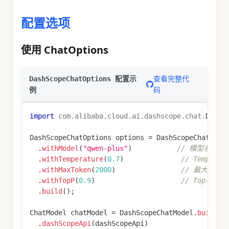
配置选项
使用 ChatOptions
查看完整代
DashScopeChatOptions 配置示
码
例
import
com
.
alibaba
.
cloud
.
ai
.
dashscope
.
chat
.
DashS
DashScopeChatOptions
 options 
=
DashScopeChatOpti
.
withModel
(
"qwen-plus"
)
// 模型名称
.
withTemperature
(
0.7
)
// Tempera
.
withMaxToken
(
2000
)
// 最大令牌数
.
withTopP
(
0.9
)
// Top-P 采
.
build
(
)
;
ChatModel
 chatModel 
=
DashScopeChatModel
.
builder
.
dashScopeApi
(
dashScopeApi
)