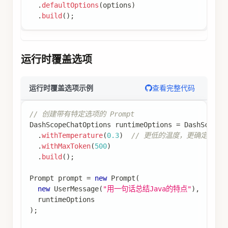
.
defaultOptions
(
options
)
.
build
(
)
;
运行时覆盖选项
查看完整代码
运行时覆盖选项示例
// 创建带有特定选项的 Prompt
DashScopeChatOptions
 runtimeOptions 
=
DashScopeC
.
withTemperature
(
0.3
)
// 更低的温度，更确定的输
.
withMaxToken
(
500
)
.
build
(
)
;
Prompt
 prompt 
=
new
Prompt
(
new
UserMessage
(
"用一句话总结Java的特点"
)
,
  runtimeOptions
)
;