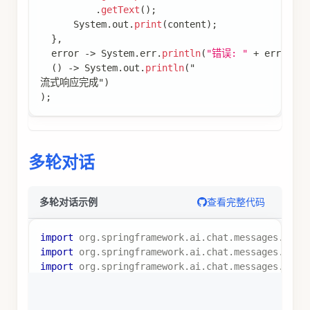
.
getText
(
)
;
System
.
out
.
print
(
content
)
;
}
,
  error 
->
System
.
err
.
println
(
"错误: "
+
 error
.
ge
(
)
->
System
.
out
.
println
(
"
流式响应完成"
)
)
;
多轮对话
查看完整代码
多轮对话示例
import
org
.
springframework
.
ai
.
chat
.
messages
.
Mess
import
org
.
springframework
.
ai
.
chat
.
messages
.
Syst
import
org
.
springframework
.
ai
.
chat
.
messages
.
Assi
import
java
.
util
.
List
;