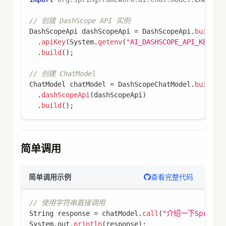
// 创建 DashScope API 实例
DashScopeApi
 dashScopeApi 
=
DashScopeApi
.
builder
.
apiKey
(
System
.
getenv
(
"AI_DASHSCOPE_API_KEY"
)
)
.
build
(
)
;
// 创建 ChatModel
ChatModel
 chatModel 
=
DashScopeChatModel
.
builder
.
dashScopeApi
(
dashScopeApi
)
.
build
(
)
;
简单调用
查看完整代码
简单调用示例
// 使用字符串直接调用
String
 response 
=
 chatModel
.
call
(
"介绍一下Spring
System
.
out
.
println
(
response
)
;