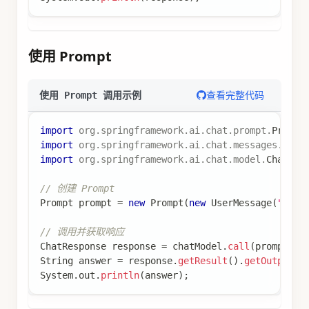
使用 Prompt
查看完整代码
使用 Prompt 调用示例
import
org
.
springframework
.
ai
.
chat
.
prompt
.
Prompt
import
org
.
springframework
.
ai
.
chat
.
messages
.
User
import
org
.
springframework
.
ai
.
chat
.
model
.
ChatRes
// 创建 Prompt
Prompt
 prompt 
=
new
Prompt
(
new
UserMessage
(
"解释
// 调用并获取响应
ChatResponse
 response 
=
 chatModel
.
call
(
prompt
)
;
String
 answer 
=
 response
.
getResult
(
)
.
getOutput
(
)
System
.
out
.
println
(
answer
)
;