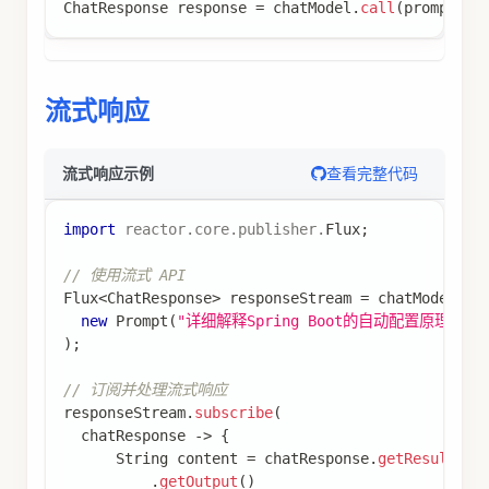
ChatResponse
 response 
=
 chatModel
.
call
(
prompt
)
;
流式响应
查看完整代码
流式响应示例
import
reactor
.
core
.
publisher
.
Flux
;
// 使用流式 API
Flux
<
ChatResponse
>
 responseStream 
=
 chatModel
.
st
new
Prompt
(
"详细解释Spring Boot的自动配置原理"
)
)
;
// 订阅并处理流式响应
responseStream
.
subscribe
(
  chatResponse 
->
{
String
 content 
=
 chatResponse
.
getResult
(
)
.
getOutput
(
)