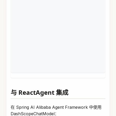
return
"晴朗，25°C"
;
}
)
.
description
(
"获取指定城市的天气"
)
.
inputType
(
String
.
class
)
.
build
(
)
;
// 使用函数
DashScopeChatOptions
 options 
=
DashScopeChatOpti
.
withToolCallbacks
(
List
.
of
(
weatherFunction
)
)
.
build
(
)
;
Prompt
 prompt 
=
new
Prompt
(
"北京的天气怎么样?"
,
 op
ChatResponse
 response 
=
 chatModel
.
call
(
prompt
)
;
与 ReactAgent 集成
在 Spring AI Alibaba Agent Framework 中使用
DashScopeChatModel：