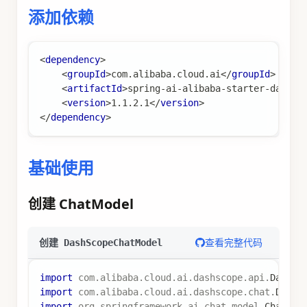
添加依赖
<
dependency
>
<
groupId
>
com.alibaba.cloud.ai
</
groupId
>
<
artifactId
>
spring-ai-alibaba-starter-dashsc
<
version
>
1.1.2.1
</
version
>
</
dependency
>
基础使用
创建 ChatModel
查看完整代码
创建 DashScopeChatModel
import
com
.
alibaba
.
cloud
.
ai
.
dashscope
.
api
.
DashSc
import
com
.
alibaba
.
cloud
.
ai
.
dashscope
.
chat
.
DashS
import
org
.
springframework
.
ai
.
chat
.
model
.
ChatMod