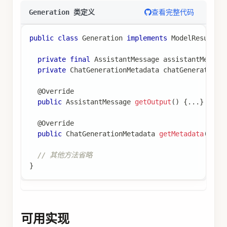
查看完整代码
Generation 类定义
public
class
Generation
implements
ModelResult
<
A
private
final
AssistantMessage
 assistantMessag
private
ChatGenerationMetadata
 chatGenerationM
@Override
public
AssistantMessage
getOutput
(
)
{
.
.
.
}
@Override
public
ChatGenerationMetadata
getMetadata
(
)
{
.
// 其他方法省略
}
可用实现