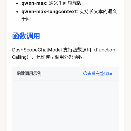
qwen-max
: 通义千问旗舰版
qwen-max-longcontext
: 支持长文本的通义
千问
函数调用
DashScopeChatModel 支持函数调用（Function
Calling），允许模型调用外部函数：
查看完整代码
函数调用示例
import
org
.
springframework
.
ai
.
chat
.
prompt
.
Prompt
import
org
.
springframework
.
ai
.
tool
.
ToolCallback
;
import
org
.
springframework
.
ai
.
tool
.
function
.
Func
// 定义函数工具
ToolCallback
 weatherFunction 
=
FunctionToolCallb
// 实际的天气查询逻辑