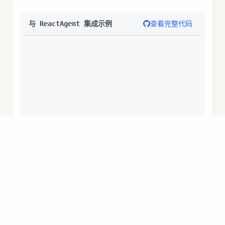
查看完整代码
与 ReactAgent 集成示例
import
com
.
alibaba
.
cloud
.
ai
.
graph
.
agent
.
ReactAge
ReactAgent
 agent 
=
ReactAgent
.
builder
(
)
.
name
(
"my_agent"
)
.
model
(
chatModel
)
.
systemPrompt
(
"你是一个有帮助的AI助手"
)
.
build
(
)
;
// 调用 Agent
AssistantMessage
 response 
=
 agent
.
call
(
"帮我分析这
详细的 Agent 使用方法请参考
Agents 文档
。
总结