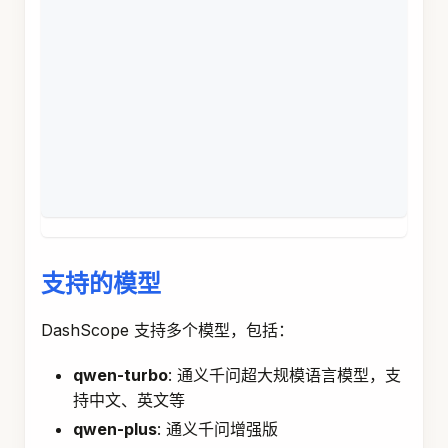
// 创建对话历史
List
<
Message
>
 messages 
=
List
.
of
(
new
SystemMessage
(
"你是一个Java专家"
)
,
new
UserMessage
(
"什么是Spring Boot?"
)
,
new
AssistantMessage
(
"Spring Boot是..."
)
,
new
UserMessage
(
"它有什么优势?"
)
)
;
Prompt
 prompt 
=
new
Prompt
(
messages
)
;
ChatResponse
 response 
=
 chatModel
.
call
(
prompt
)
;
支持的模型
DashScope 支持多个模型，包括：
qwen-turbo
: 通义千问超大规模语言模型，支
持中文、英文等
qwen-plus
: 通义千问增强版