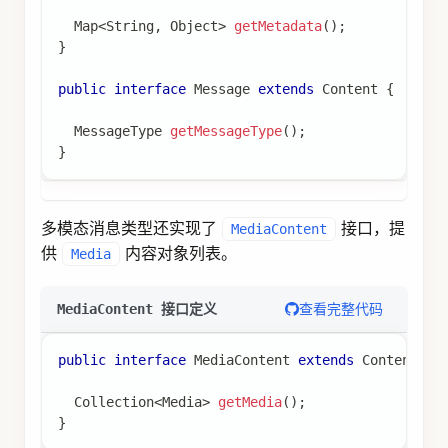
Map
<
String
,
Object
>
getMetadata
(
)
;
}
public
interface
Message
extends
Content
{
MessageType
getMessageType
(
)
;
}
多模态消息类型还实现了
接口，提
MediaContent
供
内容对象列表。
Media
查看完整代码
MediaContent 接口定义
public
interface
MediaContent
extends
Content
{
Collection
<
Media
>
getMedia
(
)
;
}