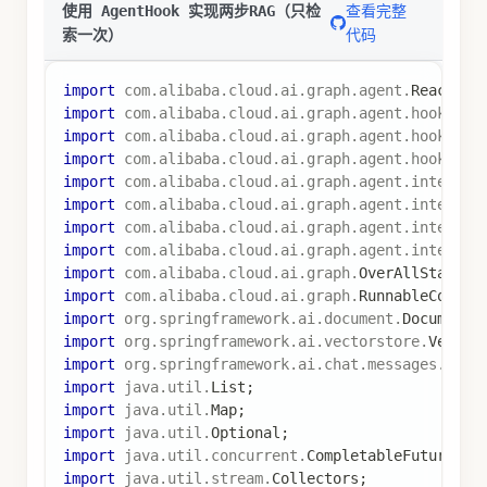
查看完整
使用 AgentHook 实现两步RAG（只检
代码
索一次）
import
com
.
alibaba
.
cloud
.
ai
.
graph
.
agent
.
ReactAge
import
com
.
alibaba
.
cloud
.
ai
.
graph
.
agent
.
hook
.
Age
import
com
.
alibaba
.
cloud
.
ai
.
graph
.
agent
.
hook
.
Hoo
import
com
.
alibaba
.
cloud
.
ai
.
graph
.
agent
.
hook
.
Hoo
import
com
.
alibaba
.
cloud
.
ai
.
graph
.
agent
.
intercep
import
com
.
alibaba
.
cloud
.
ai
.
graph
.
agent
.
intercep
import
com
.
alibaba
.
cloud
.
ai
.
graph
.
agent
.
intercep
import
com
.
alibaba
.
cloud
.
ai
.
graph
.
agent
.
intercep
import
com
.
alibaba
.
cloud
.
ai
.
graph
.
OverAllState
;
import
com
.
alibaba
.
cloud
.
ai
.
graph
.
RunnableConfig
import
org
.
springframework
.
ai
.
document
.
Document
;
import
org
.
springframework
.
ai
.
vectorstore
.
Vector
import
org
.
springframework
.
ai
.
chat
.
messages
.
Syst
import
java
.
util
.
List
;
import
java
.
util
.
Map
;
import
java
.
util
.
Optional
;
import
java
.
util
.
concurrent
.
CompletableFuture
;
import
java
.
util
.
stream
.
Collectors
;