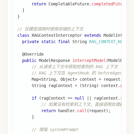
return
CompletableFuture
.
completedFuture
(
M
}
}
// 在模型调用时使用存储的上下文
class
RAGContextInterceptor
extends
ModelInterce
private
static
final
String
RAG_CONTEXT_KEY
=
@Override
public
ModelResponse
interceptModel
(
ModelReque
// 从请求上下文中获取检索到的 RAG 上下文
// RAG 上下文在 AgentHook 的 beforeAgen
Map
<
String
,
Object
>
 context 
=
 request
.
getC
String
 ragContext 
=
(
String
)
 context
.
get
(
R
if
(
ragContext 
==
null
||
 ragContext
.
isEmp
// 如果没有检索到上下文，直接调用处理器
return
 handler
.
call
(
request
)
;
}
// 增强 systemPrompt