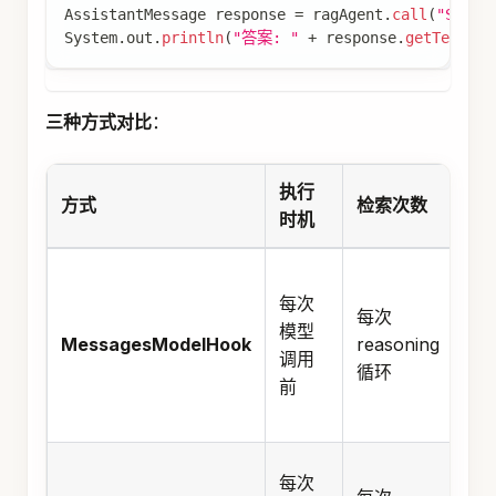
AssistantMessage
 response 
=
 ragAgent
.
call
(
"Spri
System
.
out
.
println
(
"答案: "
+
 response
.
getText
(
)
)
三种方式对比
：
执行
适
方式
检索次数
时机
场
需
每次
根
每次
模型
每
MessagesModelHook
reasoning
调用
推
循环
前
动
检
需
每次