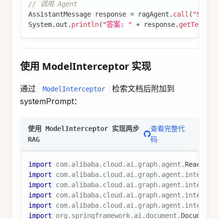
// 调用 Agent
AssistantMessage
 response 
=
 ragAgent
.
call
(
"Spri
System
.
out
.
println
(
"答案: "
+
 response
.
getText
(
)
)
使用 ModelInterceptor 实现
通过
检索文档后附加到
ModelInterceptor
systemPrompt：
查看完整代
使用 ModelInterceptor 实现两步
码
RAG
import
com
.
alibaba
.
cloud
.
ai
.
graph
.
agent
.
ReactAge
import
com
.
alibaba
.
cloud
.
ai
.
graph
.
agent
.
intercep
import
com
.
alibaba
.
cloud
.
ai
.
graph
.
agent
.
intercep
import
com
.
alibaba
.
cloud
.
ai
.
graph
.
agent
.
intercep
import
com
.
alibaba
.
cloud
.
ai
.
graph
.
agent
.
intercep
import
org
.
springframework
.
ai
.
document
.
Document
;