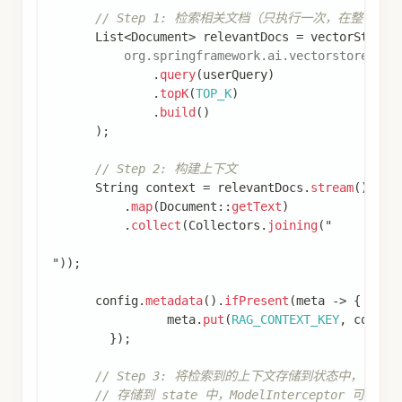
// Step 1: 检索相关文档（只执行一次，在整个 Ag
List
<
Document
>
 relevantDocs 
=
 vectorStore
.
org
.
springframework
.
ai
.
vectorstore
.
Sea
.
query
(
userQuery
)
.
topK
(
TOP_K
)
.
build
(
)
)
;
// Step 2: 构建上下文
String
 context 
=
 relevantDocs
.
stream
(
)
.
map
(
Document
::
getText
)
.
collect
(
Collectors
.
joining
(
"
"
)
)
;
      config
.
metadata
(
)
.
ifPresent
(
meta 
->
{
		meta
.
put
(
RAG_CONTEXT_KEY
,
 contex
}
)
;
// Step 3: 将检索到的上下文存储到状态中，供后续 Mo
// 存储到 state 中，ModelInterceptor 可以通过 