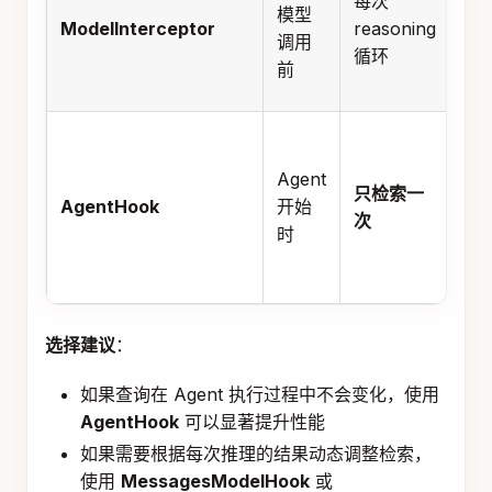
每次
访
模型
ModelInterceptor
reasoning
完
调用
循环
请
前
信
优
性
Agent
只检索一
能
AgentHook
开始
次
避
时
重
检
选择建议
：
如果查询在 Agent 执行过程中不会变化，使用
AgentHook
可以显著提升性能
如果需要根据每次推理的结果动态调整检索，
使用
MessagesModelHook
或