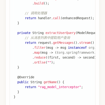
.
build
(
)
;
// 调用处理器
return
 handler
.
call
(
enhancedRequest
)
;
}
private
String
extractUserQuery
(
ModelRequest
 r
// 从消息列表中提取用户查询
return
 request
.
getMessages
(
)
.
stream
(
)
.
filter
(
msg 
->
 msg 
instanceof
org
.
spri
.
map
(
msg 
->
(
(
org
.
springframework
.
ai
.
c
.
reduce
(
(
first
,
 second
)
->
 second
)
//
.
orElse
(
""
)
;
}
@Override
public
String
getName
(
)
{
return
"rag_model_interceptor"
;
}
}