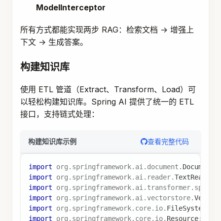
ModelInterceptor
所有方式都能实现两步 RAG：检索文档 → 增强上
下文 → 生成答案。
构建知识库
使用 ETL 管道（Extract、Transform、Load）可
以轻松构建知识库。Spring AI 提供了统一的 ETL
接口，支持链式处理：
查看完整代码
构建知识库示例
import
org
.
springframework
.
ai
.
document
.
Document
;
import
org
.
springframework
.
ai
.
reader
.
TextReader
;
import
org
.
springframework
.
ai
.
transformer
.
splitt
import
org
.
springframework
.
ai
.
vectorstore
.
Vector
import
org
.
springframework
.
core
.
io
.
FileSystemRes
import
org
.
springframework
.
core
.
io
.
Resource
;