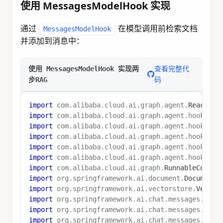
使用 MessagesModelHook 实现
通过
在模型调用前检索文档
MessagesModelHook
并添加到消息中：
查看完整代
使用 MessagesModelHook 实现两
码
步RAG
import
com
.
alibaba
.
cloud
.
ai
.
graph
.
agent
.
ReactAge
import
com
.
alibaba
.
cloud
.
ai
.
graph
.
agent
.
hook
.
mes
import
com
.
alibaba
.
cloud
.
ai
.
graph
.
agent
.
hook
.
mes
import
com
.
alibaba
.
cloud
.
ai
.
graph
.
agent
.
hook
.
mes
import
com
.
alibaba
.
cloud
.
ai
.
graph
.
agent
.
hook
.
Hoo
import
com
.
alibaba
.
cloud
.
ai
.
graph
.
agent
.
hook
.
Hoo
import
com
.
alibaba
.
cloud
.
ai
.
graph
.
RunnableConfig
import
org
.
springframework
.
ai
.
document
.
Document
;
import
org
.
springframework
.
ai
.
vectorstore
.
Vector
import
org
.
springframework
.
ai
.
chat
.
messages
.
Mess
import
org
.
springframework
.
ai
.
chat
.
messages
.
Syst
import
org
.
springframework
.
ai
.
chat
.
messages
.
User