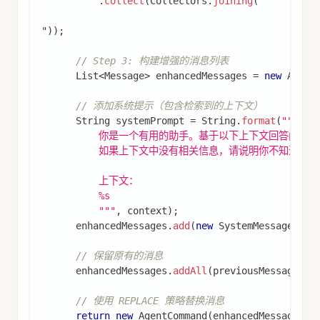
.
collect
(
Collectors
.
joining
(
"
"
)
)
;
// Step 3: 构建增强的消息列表
List
<
Message
>
 enhancedMessages 
=
new
Array
// 添加系统提示（包含检索到的上下文）
String
 systemPrompt 
=
String
.
format
(
"""
          你是一个有用的助手。基于以下上下文回答问题。
          如果上下文中没有相关信息，请说明你不知道。
          上下文：
          %s
          """
,
 context
)
;
      enhancedMessages
.
add
(
new
SystemMessage
(
sys
// 保留原有的消息
      enhancedMessages
.
addAll
(
previousMessages
)
;
// 使用 REPLACE 策略替换消息
return
new
AgentCommand
(
enhancedMessages
,