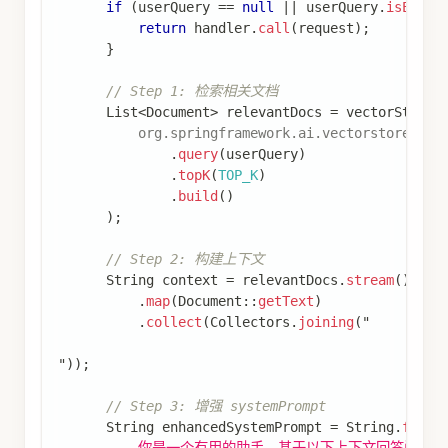
if
(
userQuery 
==
null
||
 userQuery
.
isEmpty
return
 handler
.
call
(
request
)
;
}
// Step 1: 检索相关文档
List
<
Document
>
 relevantDocs 
=
 vectorStore
.
org
.
springframework
.
ai
.
vectorstore
.
Sea
.
query
(
userQuery
)
.
topK
(
TOP_K
)
.
build
(
)
)
;
// Step 2: 构建上下文
String
 context 
=
 relevantDocs
.
stream
(
)
.
map
(
Document
::
getText
)
.
collect
(
Collectors
.
joining
(
"
"
)
)
;
// Step 3: 增强 systemPrompt
String
 enhancedSystemPrompt 
=
String
.
forma
          你是一个有用的助手。基于以下上下文回答问题。