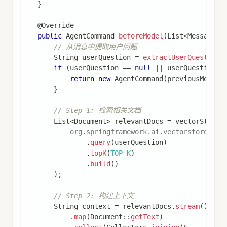
}
@Override
public
AgentCommand
beforeModel
(
List
<
Message
>
 
// 从消息中提取用户问题
String
 userQuestion 
=
extractUserQuestion
(
if
(
userQuestion 
==
null
||
 userQuestion
.
i
return
new
AgentCommand
(
previousMessag
}
// Step 1: 检索相关文档
List
<
Document
>
 relevantDocs 
=
 vectorStore
.
org
.
springframework
.
ai
.
vectorstore
.
Sea
.
query
(
userQuestion
)
.
topK
(
TOP_K
)
.
build
(
)
)
;
// Step 2: 构建上下文
String
 context 
=
 relevantDocs
.
stream
(
)
.
map
(
Document
::
getText
)