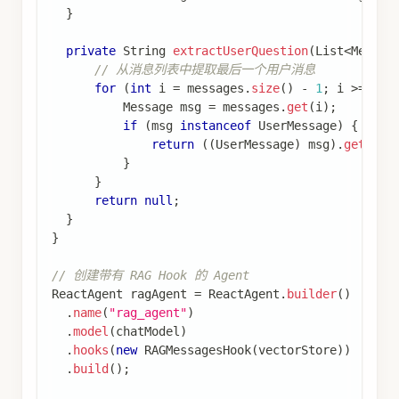
}
private
String
extractUserQuestion
(
List
<
Messag
// 从消息列表中提取最后一个用户消息
for
(
int
 i 
=
 messages
.
size
(
)
-
1
;
 i 
>=
0
;
 
Message
 msg 
=
 messages
.
get
(
i
)
;
if
(
msg 
instanceof
UserMessage
)
{
return
(
(
UserMessage
)
 msg
)
.
getText
}
}
return
null
;
}
}
// 创建带有 RAG Hook 的 Agent
ReactAgent
 ragAgent 
=
ReactAgent
.
builder
(
)
.
name
(
"rag_agent"
)
.
model
(
chatModel
)
.
hooks
(
new
RAGMessagesHook
(
vectorStore
)
)
.
build
(
)
;