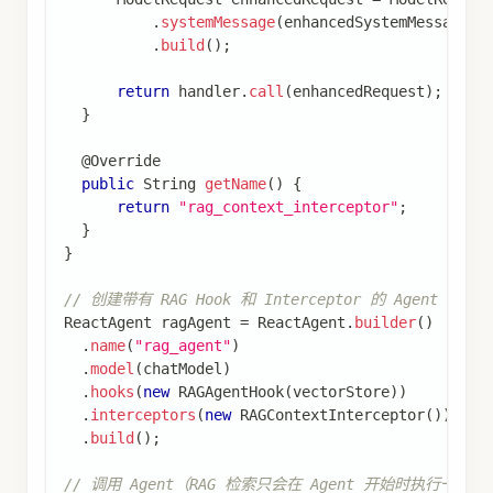
.
systemMessage
(
enhancedSystemMessage
)
.
build
(
)
;
return
 handler
.
call
(
enhancedRequest
)
;
}
@Override
public
String
getName
(
)
{
return
"rag_context_interceptor"
;
}
}
// 创建带有 RAG Hook 和 Interceptor 的 Agent
ReactAgent
 ragAgent 
=
ReactAgent
.
builder
(
)
.
name
(
"rag_agent"
)
.
model
(
chatModel
)
.
hooks
(
new
RAGAgentHook
(
vectorStore
)
)
.
interceptors
(
new
RAGContextInterceptor
(
)
)
.
build
(
)
;
// 调用 Agent（RAG 检索只会在 Agent 开始时执行一次）