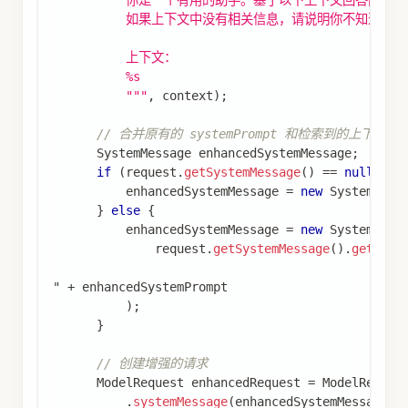
          如果上下文中没有相关信息，请说明你不知道。
          上下文：
          %s
          """
,
 context
)
;
// 合并原有的 systemPrompt 和检索到的上下文
SystemMessage
 enhancedSystemMessage
;
if
(
request
.
getSystemMessage
(
)
==
null
)
{
          enhancedSystemMessage 
=
new
SystemMess
}
else
{
          enhancedSystemMessage 
=
new
SystemMess
              request
.
getSystemMessage
(
)
.
getText
" 
+
 enhancedSystemPrompt
)
;
}
// 创建增强的请求
ModelRequest
 enhancedRequest 
=
ModelReques
.
systemMessage
(
enhancedSystemMessage
)