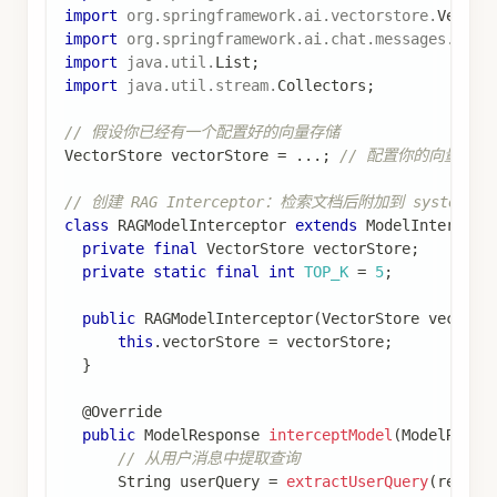
import
org
.
springframework
.
ai
.
vectorstore
.
Vector
import
org
.
springframework
.
ai
.
chat
.
messages
.
Syst
import
java
.
util
.
List
;
import
java
.
util
.
stream
.
Collectors
;
// 假设你已经有一个配置好的向量存储
VectorStore
 vectorStore 
=
.
.
.
;
// 配置你的向量存储（如
// 创建 RAG Interceptor：检索文档后附加到 systemPro
class
RAGModelInterceptor
extends
ModelIntercept
private
final
VectorStore
 vectorStore
;
private
static
final
int
TOP_K
=
5
;
public
RAGModelInterceptor
(
VectorStore
 vectorS
this
.
vectorStore 
=
 vectorStore
;
}
@Override
public
ModelResponse
interceptModel
(
ModelReque
// 从用户消息中提取查询
String
 userQuery 
=
extractUserQuery
(
reques