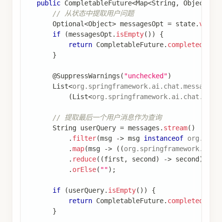
public
CompletableFuture
<
Map
<
String
,
Object
>
>
// 从状态中提取用户问题
Optional
<
Object
>
 messagesOpt 
=
 state
.
value
if
(
messagesOpt
.
isEmpty
(
)
)
{
return
CompletableFuture
.
completedFutu
}
@SuppressWarnings
(
"unchecked"
)
List
<
org
.
springframework
.
ai
.
chat
.
messages
.
(
List
<
org
.
springframework
.
ai
.
chat
.
mess
// 提取最后一个用户消息作为查询
String
 userQuery 
=
 messages
.
stream
(
)
.
filter
(
msg 
->
 msg 
instanceof
org
.
spri
.
map
(
msg 
->
(
(
org
.
springframework
.
ai
.
c
.
reduce
(
(
first
,
 second
)
->
 second
)
//
.
orElse
(
""
)
;
if
(
userQuery
.
isEmpty
(
)
)
{
return
CompletableFuture
.
completedFutu
}