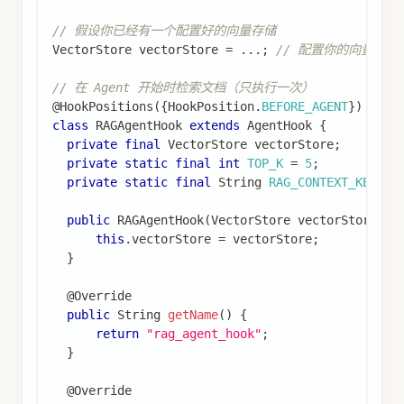
// 假设你已经有一个配置好的向量存储
VectorStore
 vectorStore 
=
.
.
.
;
// 配置你的向量存储（如
// 在 Agent 开始时检索文档（只执行一次）
@HookPositions
(
{
HookPosition
.
BEFORE_AGENT
}
)
class
RAGAgentHook
extends
AgentHook
{
private
final
VectorStore
 vectorStore
;
private
static
final
int
TOP_K
=
5
;
private
static
final
String
RAG_CONTEXT_KEY
=
public
RAGAgentHook
(
VectorStore
 vectorStore
)
{
this
.
vectorStore 
=
 vectorStore
;
}
@Override
public
String
getName
(
)
{
return
"rag_agent_hook"
;
}
@Override