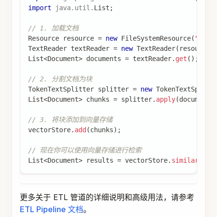
import
java
.
util
.
List
;
// 1. 加载文档
Resource
 resource 
=
new
FileSystemResource
(
"path
TextReader
 textReader 
=
new
TextReader
(
resource
)
List
<
Document
>
 documents 
=
 textReader
.
get
(
)
;
// 2. 分割文档为块
TokenTextSplitter
 splitter 
=
new
TokenTextSplitt
List
<
Document
>
 chunks 
=
 splitter
.
apply
(
documents
// 3. 将块添加到向量存储
vectorStore
.
add
(
chunks
)
;
// 现在你可以使用向量存储进行检索
List
<
Document
>
 results 
=
 vectorStore
.
similarityS
更多关于 ETL 管道的详细说明和高级用法，请参考
ETL Pipeline 文档
。