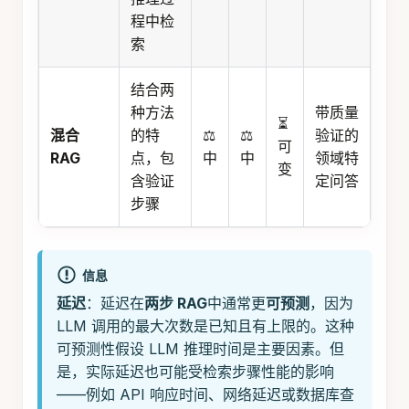
程中检
索
结合两
种方法
带质量
⏳
混合
的特
⚖️
⚖️
验证的
可
RAG
点，包
中
中
领域特
变
含验证
定问答
步骤
信息
延迟
：延迟在
两步 RAG
中通常更
可预测
，因为
LLM 调用的最大次数是已知且有上限的。这种
可预测性假设 LLM 推理时间是主要因素。但
是，实际延迟也可能受检索步骤性能的影响
——例如 API 响应时间、网络延迟或数据库查