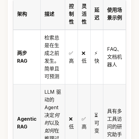
控
灵
延
使用场
架构
描述
制
活
迟
景示例
性
性
检索总
是在生
FAQ、
两步
成之前
✅
❌
⚡
文档机
RAG
发生。
高
低
快
器人
简单且
可预测
LLM 驱
动的
Agent
具有多
决定
何
⏳
Agentic
❌
✅
工具访
时
以及
可
RAG
低
高
问的研
如何
在
变
究助手
推理过