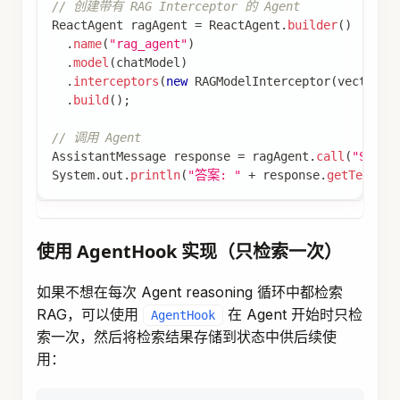
// 创建带有 RAG Interceptor 的 Agent
ReactAgent
 ragAgent 
=
ReactAgent
.
builder
(
)
.
name
(
"rag_agent"
)
.
model
(
chatModel
)
.
interceptors
(
new
RAGModelInterceptor
(
vectorSt
.
build
(
)
;
// 调用 Agent
AssistantMessage
 response 
=
 ragAgent
.
call
(
"Spri
System
.
out
.
println
(
"答案: "
+
 response
.
getText
(
)
)
使用 AgentHook 实现（只检索一次）
如果不想在每次 Agent reasoning 循环中都检索
RAG，可以使用
在 Agent 开始时只检
AgentHook
索一次，然后将检索结果存储到状态中供后续使
用：