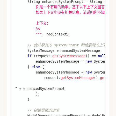
String
 enhancedSystemPrompt 
=
String
.
forma
          你是一个有用的助手。基于以下上下文回答问题。
          如果上下文中没有相关信息，请说明你不知道。
          上下文：
          %s
          """
,
 ragContext
)
;
// 合并原有的 systemPrompt 和检索到的上下文
SystemMessage
 enhancedSystemMessage
;
if
(
request
.
getSystemMessage
(
)
==
null
)
{
          enhancedSystemMessage 
=
new
SystemMess
}
else
{
          enhancedSystemMessage 
=
new
SystemMess
              request
.
getSystemMessage
(
)
.
getText
" 
+
 enhancedSystemPrompt
)
;
}
// 创建增强的请求
ModelRequest
 enhancedRequest 
=
ModelReques