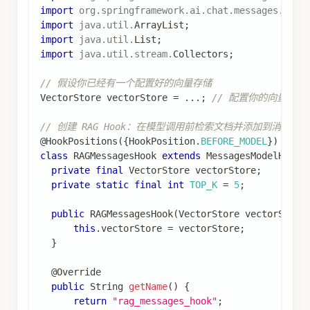
import
org
.
springframework
.
ai
.
chat
.
messages
.
Assi
import
java
.
util
.
ArrayList
;
import
java
.
util
.
List
;
import
java
.
util
.
stream
.
Collectors
;
// 假设你已经有一个配置好的向量存储
VectorStore
 vectorStore 
=
.
.
.
;
// 配置你的向量存储（如
// 创建 RAG Hook：在模型调用前检索文档并添加到消息中
@HookPositions
(
{
HookPosition
.
BEFORE_MODEL
}
)
class
RAGMessagesHook
extends
MessagesModelHook
private
final
VectorStore
 vectorStore
;
private
static
final
int
TOP_K
=
5
;
public
RAGMessagesHook
(
VectorStore
 vectorStore
this
.
vectorStore 
=
 vectorStore
;
}
@Override
public
String
getName
(
)
{
return
"rag_messages_hook"
;