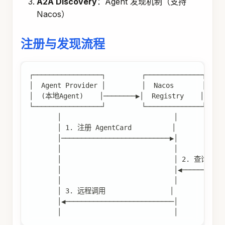
A2A Discovery
：Agent 发现机制（支持
Nacos）
注册与发现流程
┌─────────────────┐         ┌──────────────┐    
│  Agent Provider │         │  Nacos       │    
│  (本地Agent)    │────────▶│  Registry    │◀──
└─────────────────┘         └──────────────┘    
       │                            │           
       │ 1. 注册 AgentCard          │            
       │───────────────────────────▶│           
       │                            │           
       │                            │ 2. 查询 Age
       │                            │◀──────────
       │                            │           
       │ 3. 远程调用                │             
       │◀───────────────────────────│           
       │                            │           