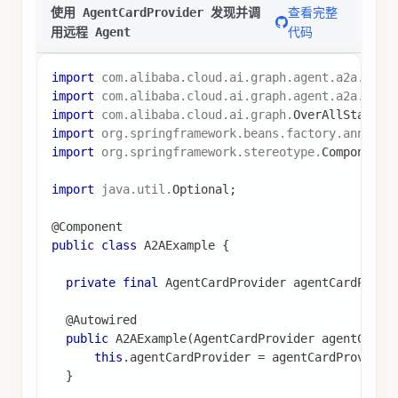
查看完整
使用 AgentCardProvider 发现并调
代码
用远程 Agent
import
com
.
alibaba
.
cloud
.
ai
.
graph
.
agent
.
a2a
.
A2aR
import
com
.
alibaba
.
cloud
.
ai
.
graph
.
agent
.
a2a
.
Agen
import
com
.
alibaba
.
cloud
.
ai
.
graph
.
OverAllState
;
import
org
.
springframework
.
beans
.
factory
.
annotat
import
org
.
springframework
.
stereotype
.
Component
;
import
java
.
util
.
Optional
;
@Component
public
class
A2AExample
{
private
final
AgentCardProvider
 agentCardProvi
@Autowired
public
A2AExample
(
AgentCardProvider
 agentCardP
this
.
agentCardProvider 
=
 agentCardProvider
}