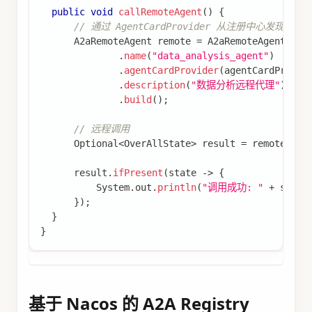
public
void
callRemoteAgent
(
)
{
// 通过 AgentCardProvider 从注册中心发现 Agen
A2aRemoteAgent
 remote 
=
A2aRemoteAgent
.
bui
.
name
(
"data_analysis_agent"
)
.
agentCardProvider
(
agentCardProvid
.
description
(
"数据分析远程代理"
)
.
build
(
)
;
// 远程调用
Optional
<
OverAllState
>
 result 
=
 remote
.
inv
      result
.
ifPresent
(
state 
->
{
System
.
out
.
println
(
"调用成功: "
+
 state
}
)
;
}
}
基于 Nacos 的 A2A Registry