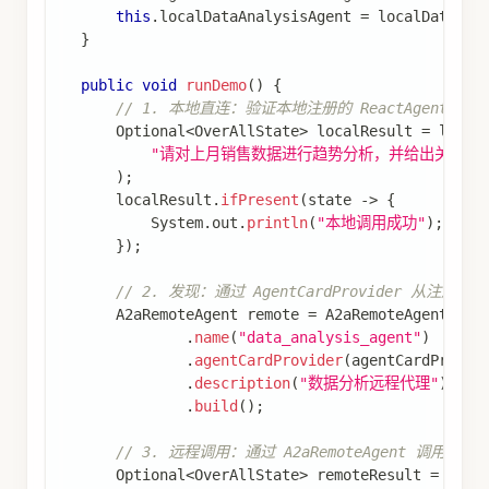
this
.
localDataAnalysisAgent 
=
 localDataAna
}
public
void
runDemo
(
)
{
// 1. 本地直连：验证本地注册的 ReactAgent 可用
Optional
<
OverAllState
>
 localResult 
=
 local
"请对上月销售数据进行趋势分析，并给出关键结
)
;
      localResult
.
ifPresent
(
state 
->
{
System
.
out
.
println
(
"本地调用成功"
)
;
}
)
;
// 2. 发现：通过 AgentCardProvider 从注册中心获
A2aRemoteAgent
 remote 
=
A2aRemoteAgent
.
bui
.
name
(
"data_analysis_agent"
)
.
agentCardProvider
(
agentCardProvid
.
description
(
"数据分析远程代理"
)
.
build
(
)
;
// 3. 远程调用：通过 A2aRemoteAgent 调用
Optional
<
OverAllState
>
 remoteResult 
=
 remo