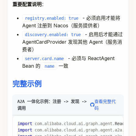
重要配置说明
：
- 必须启用才能将
registry.enabled: true
Agent 注册到 Nacos（服务提供者）
- 启用后才能通过
discovery.enabled: true
AgentCardProvider 发现其他 Agent（服务消
费者）
- 必须与 ReactAgent
server.card.name
Bean 的
一致
name
完整示例
查看完整代
A2A 一体化示例：注册 -> 发现 ->
码
调用
import
com
.
alibaba
.
cloud
.
ai
.
graph
.
agent
.
ReactAge
import
com
.
alibaba
.
cloud
.
ai
.
graph
.
agent
.
a2a
.
A2aR