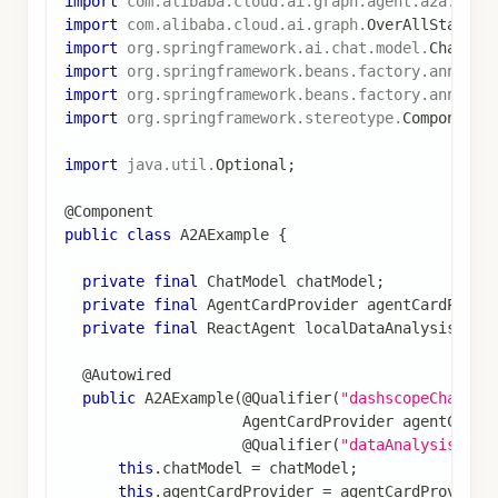
import
com
.
alibaba
.
cloud
.
ai
.
graph
.
agent
.
a2a
.
Agen
import
com
.
alibaba
.
cloud
.
ai
.
graph
.
OverAllState
;
import
org
.
springframework
.
ai
.
chat
.
model
.
ChatMod
import
org
.
springframework
.
beans
.
factory
.
annotat
import
org
.
springframework
.
beans
.
factory
.
annotat
import
org
.
springframework
.
stereotype
.
Component
;
import
java
.
util
.
Optional
;
@Component
public
class
A2AExample
{
private
final
ChatModel
 chatModel
;
private
final
AgentCardProvider
 agentCardProvi
private
final
ReactAgent
 localDataAnalysisAgen
@Autowired
public
A2AExample
(
@Qualifier
(
"dashscopeChatMod
AgentCardProvider
 agentCardP
@Qualifier
(
"dataAnalysisAgen
this
.
chatModel 
=
 chatModel
;
this
.
agentCardProvider 
=
 agentCardProvider