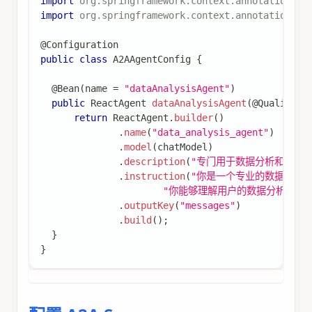
import
org
.
springframework
.
context
.
annotation
.
Be
import
org
.
springframework
.
context
.
annotation
.
Co
@Configuration
public
class
A2AAgentConfig
{
@Bean
(
name 
=
"dataAnalysisAgent"
)
public
ReactAgent
dataAnalysisAgent
(
@Qualifier
return
ReactAgent
.
builder
(
)
.
name
(
"data_analysis_agent"
)
.
model
(
chatModel
)
.
description
(
"专门用于数据分析和统计
.
instruction
(
"你是一个专业的数据分析
"你能够理解用户的数据分析需求
.
outputKey
(
"messages"
)
.
build
(
)
;
}
}