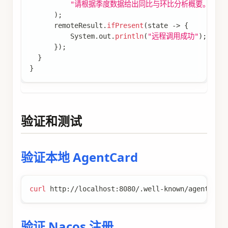
"请根据季度数据给出同比与环比分析概要。"
)
;
      remoteResult
.
ifPresent
(
state 
->
{
System
.
out
.
println
(
"远程调用成功"
)
;
}
)
;
}
}
验证和测试
验证本地 AgentCard
curl
 http://localhost:8080/.well-known/agent.jso
验证 Nacos 注册