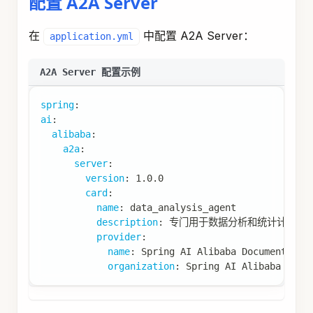
配置 A2A Server
在
中配置 A2A Server：
application.yml
A2A Server 配置示例
spring
:
ai
:
alibaba
:
a2a
:
server
:
version
:
 1.0.0
card
:
name
:
 data_analysis_agent
description
:
 专门用于数据分析和统计计算的
provider
:
name
:
 Spring AI Alibaba Documentatio
organization
:
 Spring AI Alibaba