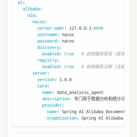
ai
:
alibaba
:
a2a
:
nacos
:
server-addr
:
 127.0.0.1
:
8848
username
:
 nacos
password
:
 nacos
discovery
:
enabled
:
true
# 启用服务发现（查询其他 A
registry
:
enabled
:
true
# 启用服务注册（注册本地 A
server
:
version
:
 1.0.0
card
:
name
:
 data_analysis_agent
description
:
 专门用于数据分析和统计计算的
provider
:
name
:
 Spring AI Alibaba Documentatio
organization
:
 Spring AI Alibaba