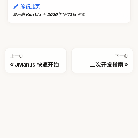
AI
文档
快速开始