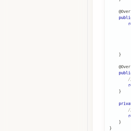
@Over
publi
r
}
@Over
publi
/
r
}
priva
r
}
}