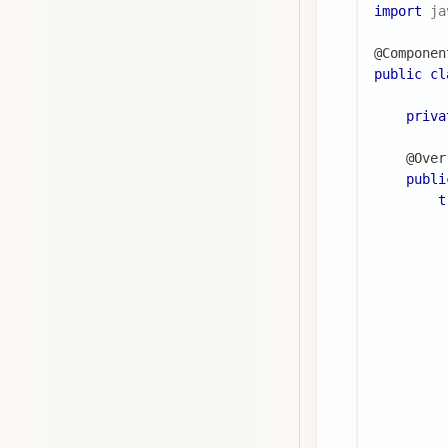
import
ja
@Componen
public
cl
priva
@Over
publi
t