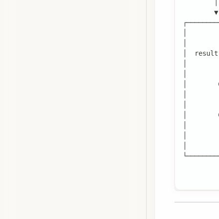
        │
        ▼
┌────────
│       
│        
│  result
│        
│        
│        
│        
│        
│        
│        
│        
│       
└────────
         
       