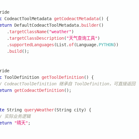
ride
c
CodeactToolMetadata
getCodeactMetadata
(
)
{
eturn
DefaultCodeactToolMetadata
.
builder
(
)
.
targetClassName
(
"weather"
)
.
targetClassDescription
(
"天气查询工具"
)
.
supportedLanguages
(
List
.
of
(
Language
.
PYTHON
)
)
.
build
(
)
;
ride
c
ToolDefinition
getToolDefinition
(
)
{
/ CodeactToolDefinition 继承自 ToolDefinition，可直接返回
eturn
getCodeactDefinition
(
)
;
te
String
queryWeather
(
String
 city
)
{
// 实际业务逻辑
eturn
"晴天"
;