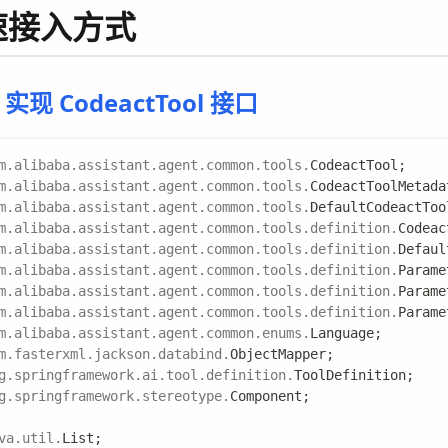
快速接入方式
现 CodeactTool 接口
m
.
alibaba
.
assistant
.
agent
.
common
.
tools
.
CodeactTool
;
m
.
alibaba
.
assistant
.
agent
.
common
.
tools
.
CodeactToolMetada
m
.
alibaba
.
assistant
.
agent
.
common
.
tools
.
DefaultCodeactToo
m
.
alibaba
.
assistant
.
agent
.
common
.
tools
.
definition
.
Codeac
m
.
alibaba
.
assistant
.
agent
.
common
.
tools
.
definition
.
Defaul
m
.
alibaba
.
assistant
.
agent
.
common
.
tools
.
definition
.
Parame
m
.
alibaba
.
assistant
.
agent
.
common
.
tools
.
definition
.
Parame
m
.
alibaba
.
assistant
.
agent
.
common
.
tools
.
definition
.
Parame
m
.
alibaba
.
assistant
.
agent
.
common
.
enums
.
Language
;
m
.
fasterxml
.
jackson
.
databind
.
ObjectMapper
;
g
.
springframework
.
ai
.
tool
.
definition
.
ToolDefinition
;
g
.
springframework
.
stereotype
.
Component
;
va
.
util
.
List
;