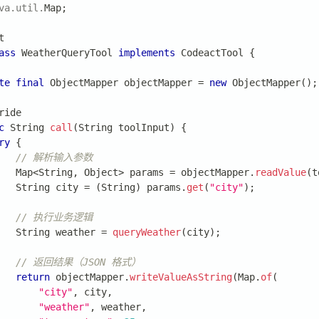
va
.
util
.
Map
;
t
ass
WeatherQueryTool
implements
CodeactTool
{
te
final
ObjectMapper
 objectMapper 
=
new
ObjectMapper
(
)
;
ride
c
String
call
(
String
 toolInput
)
{
ry
{
// 解析输入参数
Map
<
String
,
Object
>
 params 
=
 objectMapper
.
readValue
(
t
String
 city 
=
(
String
)
 params
.
get
(
"city"
)
;
// 执行业务逻辑
String
 weather 
=
queryWeather
(
city
)
;
// 返回结果（JSON 格式）
return
 objectMapper
.
writeValueAsString
(
Map
.
of
(
"city"
,
 city
,
"weather"
,
 weather
,