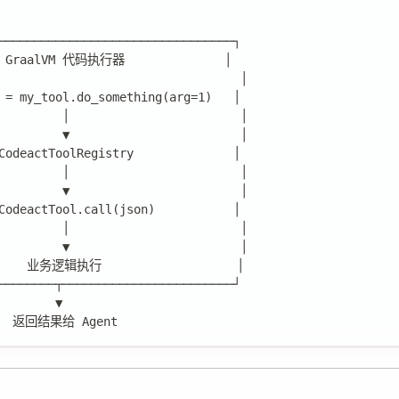
─────────────────────────────────┐
  GraalVM 代码执行器              │
                                  │
 = my_tool.do_something(arg=1)   │
         │                        │
         ▼                        │
CodeactToolRegistry              │
         │                        │
         ▼                        │
CodeactTool.call(json)           │
         │                        │
         ▼                        │
     业务逻辑执行                   │
────────┬────────────────────────┘
        ▼
    返回结果给 Agent