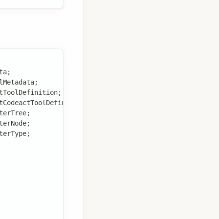
ta
;
lMetadata
;
tToolDefinition
;
tCodeactToolDefinition
;
terTree
;
terNode
;
terType
;