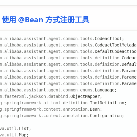
使用 @Bean 方式注册工具
m
.
alibaba
.
assistant
.
agent
.
common
.
tools
.
CodeactTool
;
m
.
alibaba
.
assistant
.
agent
.
common
.
tools
.
CodeactToolMetada
m
.
alibaba
.
assistant
.
agent
.
common
.
tools
.
DefaultCodeactToo
m
.
alibaba
.
assistant
.
agent
.
common
.
tools
.
definition
.
Codeac
m
.
alibaba
.
assistant
.
agent
.
common
.
tools
.
definition
.
Defaul
m
.
alibaba
.
assistant
.
agent
.
common
.
tools
.
definition
.
Parame
m
.
alibaba
.
assistant
.
agent
.
common
.
tools
.
definition
.
Parame
m
.
alibaba
.
assistant
.
agent
.
common
.
tools
.
definition
.
Parame
m
.
alibaba
.
assistant
.
agent
.
common
.
enums
.
Language
;
m
.
fasterxml
.
jackson
.
databind
.
ObjectMapper
;
g
.
springframework
.
ai
.
tool
.
definition
.
ToolDefinition
;
g
.
springframework
.
context
.
annotation
.
Bean
;
g
.
springframework
.
context
.
annotation
.
Configuration
;
va
.
util
.
List
;
va
.
util
.
Map
;