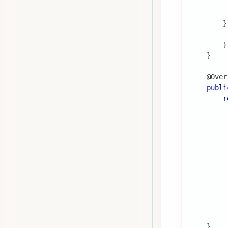
}
}
}
@Over
publi
r
}