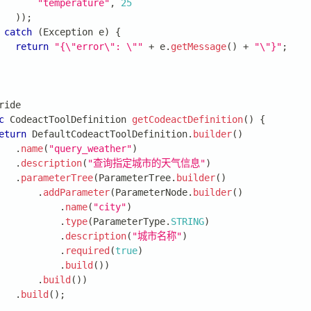
"temperature"
,
25
)
)
;
catch
(
Exception
 e
)
{
return
"{\"error\": \""
+
 e
.
getMessage
(
)
+
"\"}"
;
ride
c
CodeactToolDefinition
getCodeactDefinition
(
)
{
eturn
DefaultCodeactToolDefinition
.
builder
(
)
.
name
(
"query_weather"
)
.
description
(
"查询指定城市的天气信息"
)
.
parameterTree
(
ParameterTree
.
builder
(
)
.
addParameter
(
ParameterNode
.
builder
(
)
.
name
(
"city"
)
.
type
(
ParameterType
.
STRING
)
.
description
(
"城市名称"
)
.
required
(
true
)
.
build
(
)
)
.
build
(
)
)
.
build
(
)
;