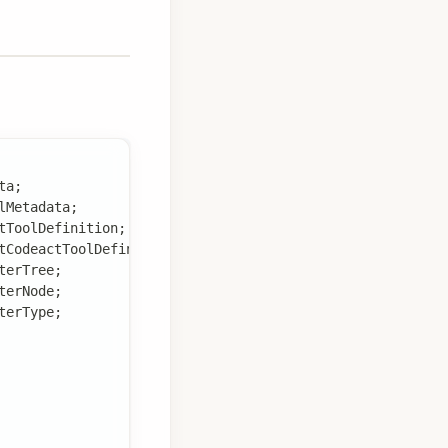
ta
;
lMetadata
;
tToolDefinition
;
tCodeactToolDefinition
;
terTree
;
terNode
;
terType
;