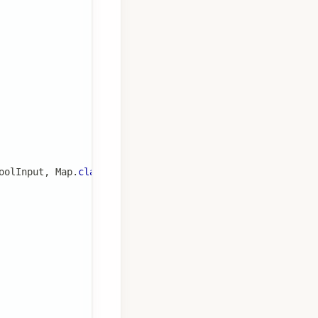
oolInput
,
Map
.
class
)
;