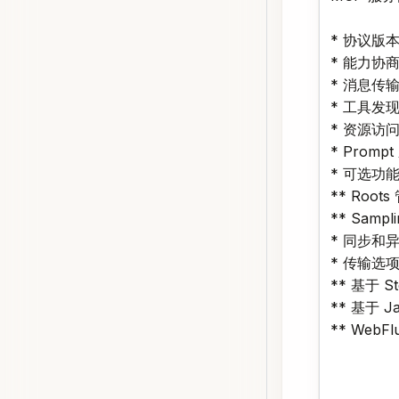
* 协议版
* 能力协
* 消息传输
* 工具发
* 资源访
* Promp
* 可选功
** Roots
** Sampl
* 同步和
* 传输选
** 基于 
** 基于 J
** Web