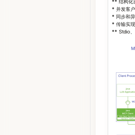
** 结构
* 并发客
* 同步和异
* 传输实
** Stdio