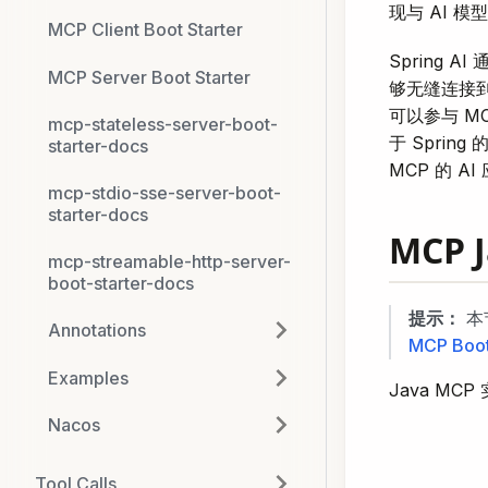
现与 AI 
MCP Client Boot Starter
Spring AI
MCP Server Boot Starter
够无缝连接到
可以参与 M
mcp-stateless-server-boot-
于 Sprin
starter-docs
MCP 的 A
mcp-stdio-sse-server-boot-
starter-docs
MCP 
mcp-streamable-http-server-
boot-starter-docs
提示：
本
Annotations
MCP Boot
Examples
Java M
Nacos
Tool Calls