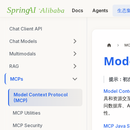
Docs
Agents
生态
Chat Client API
Chat Models
MC
Multimodals
Mode
RAG
MCPs
提示：初次
Model Conte
Model Context Protocol
具和资源交互
(MCP)
问数据库、
性。
MCP Utilities
MCP Security
MCP Java 