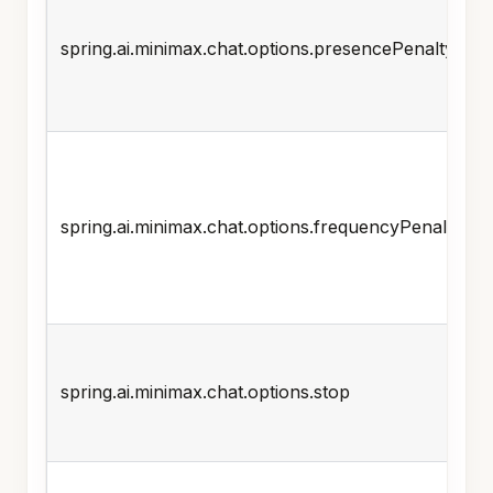
spring.ai.minimax.chat.options.presencePenalty
spring.ai.minimax.chat.options.frequencyPenalty
spring.ai.minimax.chat.options.stop