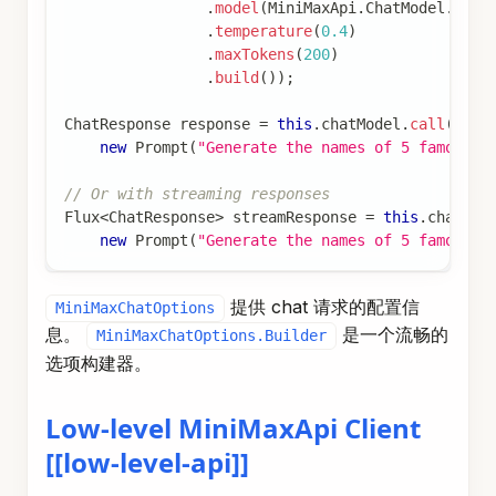
.
maxTokens
(
200
)
.
build
(
)
)
;
ChatResponse
 response 
=
this
.
chatModel
.
call
(
new
Prompt
(
"Generate the names of 5 famous p
// Or with streaming responses
Flux
<
ChatResponse
>
 streamResponse 
=
this
.
chatMod
new
Prompt
(
"Generate the names of 5 famous p
提供 chat 请求的配置信
MiniMaxChatOptions
息。
是一个流畅的
MiniMaxChatOptions.Builder
选项构建器。
Low-level MiniMaxApi Client
[[low-level-api]]
MiniMaxApi
为
MiniMax API
提供轻量级 Java 客