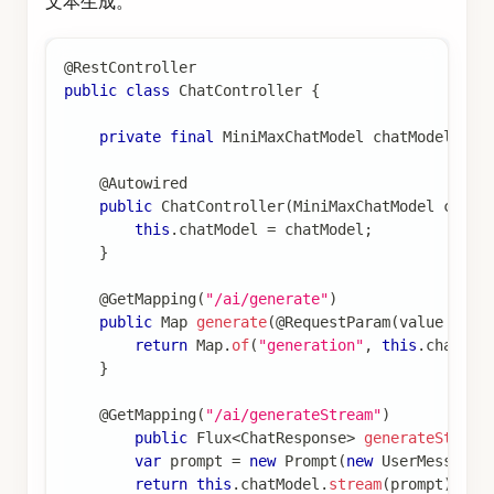
@RestController
public
class
ChatController
{
private
final
MiniMaxChatModel
 chatModel
;
@Autowired
public
ChatController
(
MiniMaxChatModel
 chatM
this
.
chatModel 
=
 chatModel
;
}
@GetMapping
(
"/ai/generate"
)
public
Map
generate
(
@RequestParam
(
value 
=
"m
return
Map
.
of
(
"generation"
,
this
.
chatMod
}
@GetMapping
(
"/ai/generateStream"
)
public
Flux
<
ChatResponse
>
generateStream
var
 prompt 
=
new
Prompt
(
new
UserMessage
(
return
this
.
chatModel
.
stream
(
prompt
)
;
}