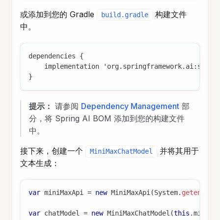
中。
dependencies {
    implementation 'org.springframework.ai:sprin
}
提示：
请参阅
Dependency Management
部
分，将 Spring AI BOM 添加到您的构建文件
中。
接下来，创建一个
并将其用于
MiniMaxChatModel
文本生成：
var
 miniMaxApi 
=
new
MiniMaxApi
(
System
.
getenv
(
"M
var
 chatModel 
=
new
MiniMaxChatModel
(
this
.
miniMa
.
model
(
MiniMaxApi
.
ChatModel
.
ABAB
.
temperature
(
0.4
)