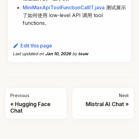
了如何使用 low-level API 调用 tool
functions。
Edit this page
Last updated
on
Jan 10, 2026
by
txuw
Previous
Next
Hugging Face
Mistral AI Chat
Chat