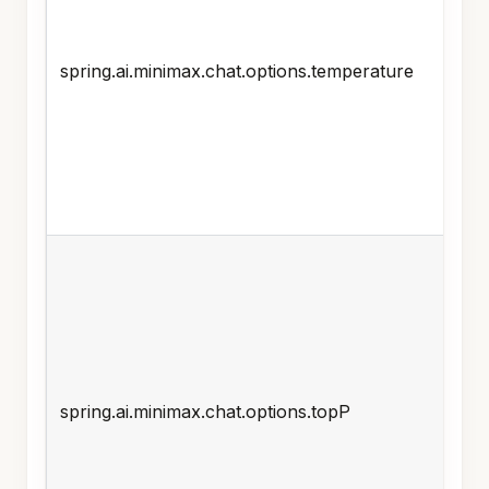
spring.ai.minimax.chat.options.temperature
spring.ai.minimax.chat.options.topP