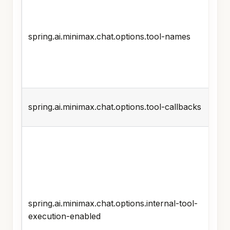
spring.ai.minimax.chat.options.tool-names
spring.ai.minimax.chat.options.tool-callbacks
spring.ai.minimax.chat.options.internal-tool-
execution-enabled