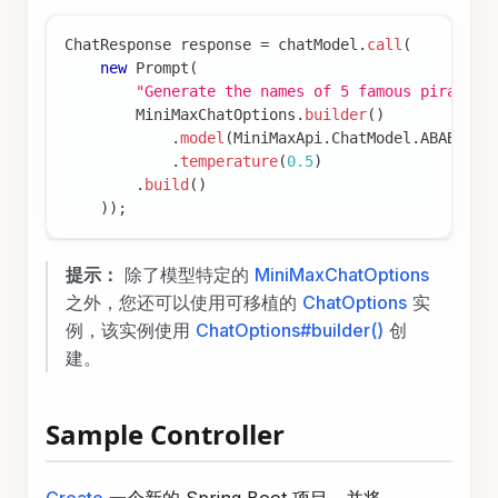
ChatResponse
 response 
=
 chatModel
.
call
(
new
Prompt
(
"Generate the names of 5 famous pirates.
MiniMaxChatOptions
.
builder
(
)
.
model
(
MiniMaxApi
.
ChatModel
.
ABAB_6_5
.
temperature
(
0.5
)
.
build
(
)
)
)
;
提示：
除了模型特定的
MiniMaxChatOptions
之外，您还可以使用可移植的
ChatOptions
实
例，该实例使用
ChatOptions#builder()
创
建。
Sample Controller
Create
一个新的 Spring Boot 项目，并将
添加到您的
spring-ai-starter-model-minimax