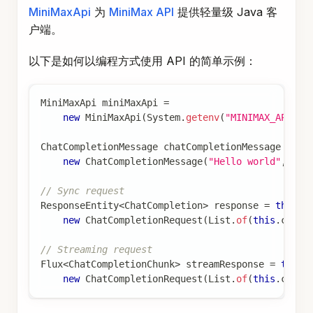
户端。
以下是如何以编程方式使用 API 的简单示例：
MiniMaxApi
 miniMaxApi 
=
new
MiniMaxApi
(
System
.
getenv
(
"MINIMAX_API_KE
ChatCompletionMessage
 chatCompletionMessage 
=
new
ChatCompletionMessage
(
"Hello world"
,
Rol
// Sync request
ResponseEntity
<
ChatCompletion
>
 response 
=
this
.
m
new
ChatCompletionRequest
(
List
.
of
(
this
.
chatC
// Streaming request
Flux
<
ChatCompletionChunk
>
 streamResponse 
=
this
.
new
ChatCompletionRequest
(
List
.
of
(
this
.
chatC
请参阅
MiniMaxApi.java
的 JavaDoc 了解更多信