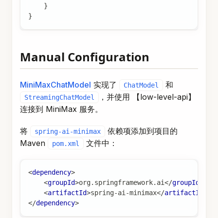
}
Manual Configuration
MiniMaxChatModel
实现了
和
ChatModel
，并使用 【low-level-api】
StreamingChatModel
连接到 MiniMax 服务。
将
依赖项添加到项目的
spring-ai-minimax
Maven
文件中：
pom.xml
<
dependency
>
<
groupId
>
org.springframework.ai
</
groupId
>
<
artifactId
>
spring-ai-minimax
</
artifactId
>
</
dependency
>
或添加到您的 Gradle
构建文件
build.gradle