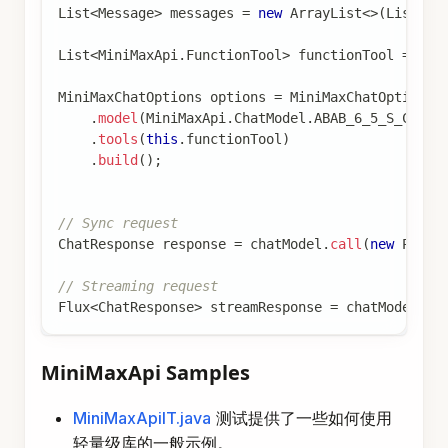
List
<
MiniMaxApi
.
FunctionTool
>
 functionTool 
=
Lis
MiniMaxChatOptions
 options 
=
MiniMaxChatOptions
.
.
model
(
MiniMaxApi
.
ChatModel
.
ABAB_6_5_S_Chat
.
.
tools
(
this
.
functionTool
)
.
build
(
)
;
// Sync request
ChatResponse
 response 
=
 chatModel
.
call
(
new
Promp
// Streaming request
Flux
<
ChatResponse
>
 streamResponse 
=
 chatModel
.
st
MiniMaxApi Samples
MiniMaxApiIT.java
测试提供了一些如何使用
轻量级库的一般示例。
MiniMaxApiToolFunctionCallIT.java
测试展示