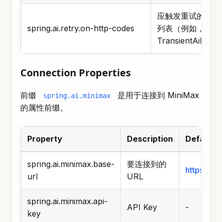
spring.ai.retry.on-http-codes
列表（例如，抛出
TransientAiExc
Connection Properties
前缀
是用于连接到 MiniMax
spring.ai.minimax
的属性前缀。
Property
Description
Default
spring.ai.minimax.base-
要连接到的
https://a
url
URL
spring.ai.minimax.api-
API Key
-
key