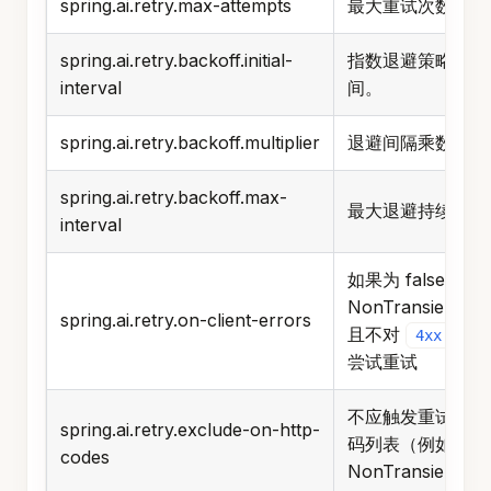
spring.ai.retry.backoff.initial-
指数退避策略的初
interval
间。
spring.ai.retry.backoff.multiplier
退避间隔乘数。
spring.ai.retry.backoff.max-
最大退避持续时间
interval
如果为 false，抛
NonTransientAi
spring.ai.retry.on-client-errors
且不对
客户
4xx
尝试重试
不应触发重试的 H
spring.ai.retry.exclude-on-http-
码列表（例如，抛
codes
NonTransientAi
应触发重试的 HT