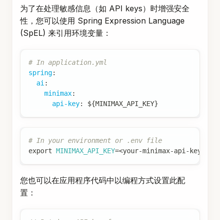
性，您可以使用 Spring Expression Language
(SpEL) 来引用环境变量：
# In application.yml
spring
:
ai
:
minimax
:
api-key
:
 $
{
MINIMAX_API_KEY
}
# In your environment or .env file
export
MINIMAX_API_KEY
=
<
your-minimax-api-key
>
您也可以在应用程序代码中以编程方式设置此配
置：
// Retrieve API key from a secure source or envi
String
 apiKey 
=
System
.
getenv
(
"MINIMAX_API_KEY"
)