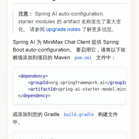
注意：
Spring AI auto-configuration、
starter modules 的 artifact 名称发生了重大变
化。 请参阅
upgrade notes
了解更多信息。
Spring AI 为 MiniMax Chat Client 提供 Spring
Boot auto-configuration。 要启用它，请将以下依
赖项添加到项目的 Maven
文件中：
pom.xml
<
dependency
>
<
groupId
>
org.springframework.ai
</
groupId
>
<
artifactId
>
spring-ai-starter-model-minimax
<
</
dependency
>
或添加到您的 Gradle
构建文件
build.gradle
中。
dependencies {
    implementation 'org.springframework.ai:sprin