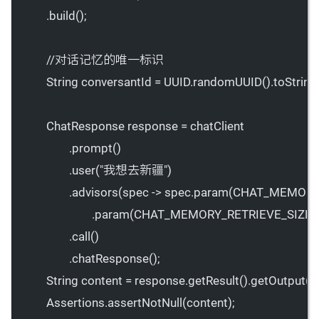
.
build
();
//对话记忆的唯一标识
String conversantId 
=
 UUID.
randomUUID
().
toString
ChatResponse response 
=
 chatClient
.
prompt
()
.
user
(
"我想去新疆"
)
.
advisors
(spec 
->
 spec.
param
(CHAT_MEMORY_
.
param
(CHAT_MEMORY_RETRIEVE_SIZE_K
.
call
()
.
chatResponse
();
String content 
=
 response.
getResult
().
getOutput
().
Assertions.
assertNotNull
(content);