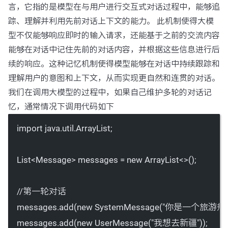
言，它指的是模型在与用户进行交互式对话过程中，能够追
踪、理解并利用先前对话上下文的能力。 此机制使得大模
型不仅能够响应即时的输入请求，还能基于之前的交流内容
能够在对话中记住先前的对话内容，并根据这些信息进行后
续的响应。这种记忆机制使得模型能够在对话中持续跟踪和
理解用户的意图和上下文，从而实现更自然和连贯的对话。
我们在调用大模型的过程中，如果自己维护多轮的对话记
忆，通常情况下调用代码如下
import
 java.util.ArrayList;
List<
Message
> messages 
=
new
 ArrayList<>();
//第一轮对话
messages.
add
(
new
SystemMessage
(
"你是一个旅游规
messages.
add
(
new
UserMessage
(
"我想去新疆"
));