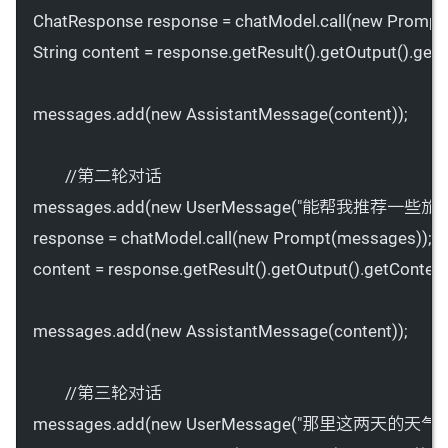
ChatResponse response 
=
 chatModel.
call
(
new
Prompt
String content 
=
 response.
getResult
().
getOutput
().
getC
messages.
add
(
new
AssistantMessage
(content));
//第二轮对话
messages.
add
(
new
UserMessage
(
"能帮我推荐一些旅游
response 
=
 chatModel.
call
(
new
Prompt
(messages));
content 
=
 response.
getResult
().
getOutput
().
getConten
messages.
add
(
new
AssistantMessage
(content));
//第三轮对话
messages.
add
(
new
UserMessage
(
"那里这两天的天气如