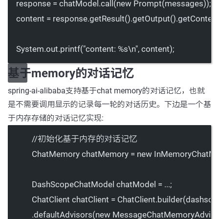
response 
=
 chatModel.
call
(
new
Prompt
(messages));
content 
=
 response.
getResult
().
getOutput
().
getConten
System.out.
printf
(
"content: %s
\n
"
, content);
基于memory的对话记忆
spring-ai-alibaba支持基于chat memory的对话记忆，也就
是不需要调用显示的记录每一轮的对话历史。下边是一个基
于内存存储的对话记忆实现:
//初始化基于内存的对话记忆
ChatMemory chatMemory 
=
new
InMemoryChatM
DashScopeChatModel chatModel 
=
 ...;
ChatClient chatClient 
=
 ChatClient.
builder
(dashsco
.
defaultAdvisors
(
new
MessageChatMemoryAdviso