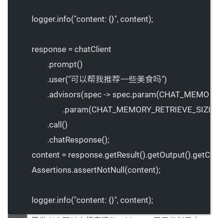
logger.
info
(
"content: {}"
, content);
response 
=
 chatClient
.
prompt
()
.
user
(
"可以帮我推荐一些美食吗"
)
.
advisors
(spec 
->
 spec.
param
(CHAT_MEMORY_
.
param
(CHAT_MEMORY_RETRIEVE_SIZE_K
.
call
()
.
chatResponse
();
content 
=
 response.
getResult
().
getOutput
().
getCon
Assertions.
assertNotNull
(content);
logger.
info
(
"content: {}"
, content);