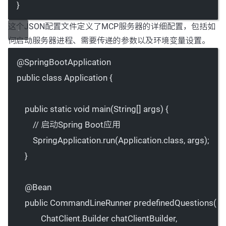
}
这个JSON配置文件定义了MCP服务器的详细配置，包括如
何启动服务器进程、需要传递的参数以及环境变量设置。
@
SpringBootApplication
public
class
Application
 {
public
static
void
main
(
String
[] 
args
) {
// 启动Spring Boot应用
SpringApplication.
run
(Application.class, args);
}
@
Bean
public
 CommandLineRunner 
predefinedQuestions
(
ChatClient.Builder 
chatClientBuilder
,