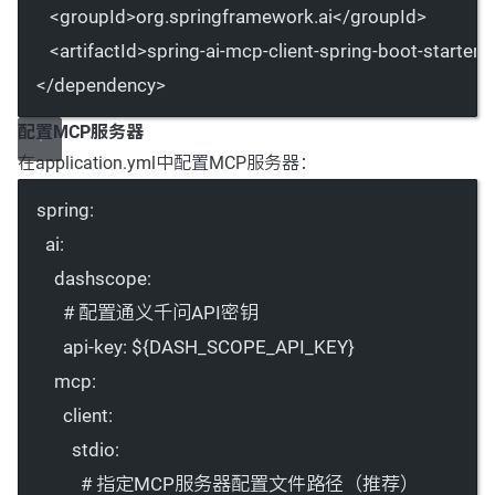
<
groupId
>org.springframework.ai</
groupId
>
<
artifactId
>spring-ai-mcp-client-spring-boot-starter<
</
dependency
>
配置MCP服务器
在
application.yml
中配置MCP服务器：
spring
:
ai
:
dashscope
:
# 配置通义千问API密钥
api-key
: 
${DASH_SCOPE_API_KEY}
mcp
:
client
:
stdio
:
# 指定MCP服务器配置文件路径（推荐）