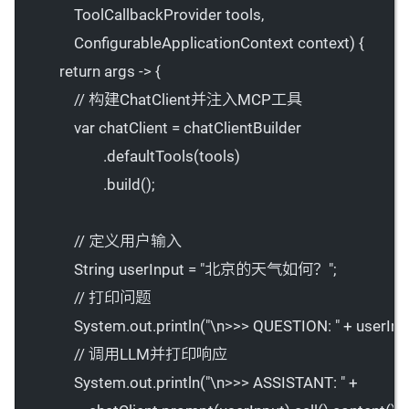
ToolCallbackProvider 
tools
,
ConfigurableApplicationContext 
context
) {
return
 args 
->
 {
// 构建ChatClient并注入MCP工具
var
 chatClient 
=
 chatClientBuilder
.
defaultTools
(tools)
.
build
();
// 定义用户输入
String userInput 
=
"北京的天气如何？"
;
// 打印问题
System.out.
println
(
"
\n
>>> QUESTION: "
+
 userInp
// 调用LLM并打印响应
System.out.
println
(
"
\n
>>> ASSISTANT: "
+