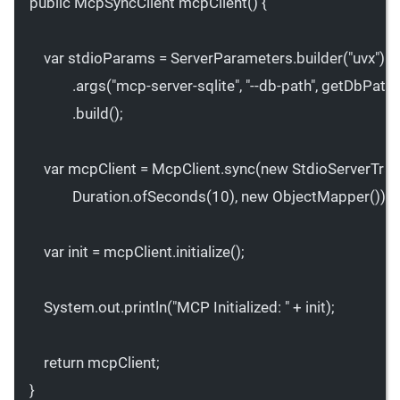
public
 McpSyncClient 
mcpClient
() {
var
 stdioParams 
=
 ServerParameters.
builder
(
"uvx"
)
.
args
(
"mcp-server-sqlite"
, 
"--db-path"
, 
getDbPath
(
.
build
();
var
 mcpClient 
=
 McpClient.
sync
(
new
StdioServerTra
Duration.
ofSeconds
(
10
), 
new
ObjectMapper
());
var
 init 
=
 mcpClient.
initialize
();
System.out.
println
(
"MCP Initialized: "
+
 init);
return
 mcpClient;
}