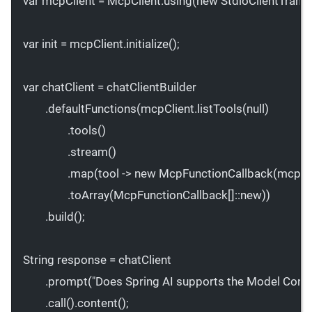
var
 mcpClient 
=
 McpClient.
using
(
new
StdioClientTrans
var
 init 
=
 mcpClient.
initialize
();
var
 chatClient 
=
 chatClientBuilder
.
defaultFunctions
(mcpClient.
listTools
(
null
)
.
tools
()
.
stream
()
.
map
(tool 
->
new
McpFunctionCallback
(mcpCli
.
toArray
(
McpFunctionCallback
[]
::new
))
.
build
();
String response 
=
 chatClient
.
prompt
(
"Does Spring AI supports the Model Conte
.
call
().
content
();