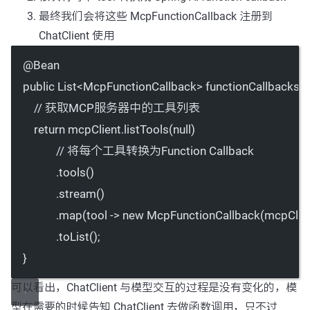
最终我们会将这些 McpFunctionCallback 注册到
ChatClient 使用
@
Bean
public
 List
<
McpFunctionCallback
>
functionCallbacks
(
// 获取MCP服务器中的工具列表
return
 mcpClient.
listTools
(
null
)
// 将每个工具转换为Function Callback
.
tools
()
.
stream
()
.
map
(tool 
->
new
McpFunctionCallback
(mcpClien
.
toList
();
}
可以看出，ChatClient 与模型交互的过程是没有变化的，模
型在需要的时候告知 ChatClient 去做函数调用，只不过