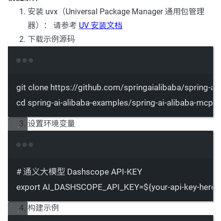
安装 uvx（Universal Package Manager 通用包管理
器）： 请参考
UV 安装文档
下载示例源码
Terminal window
git
clone
https://github.com/springaialibaba/spring-ai
cd
spring-ai-alibaba-examples/spring-ai-alibaba-mcp-
设置环境变量
Terminal window
# 通义大模型 Dashscope API-KEY
export
 AI_DASHSCOPE_API_KEY
=
${your-api-key-here}
构建示例