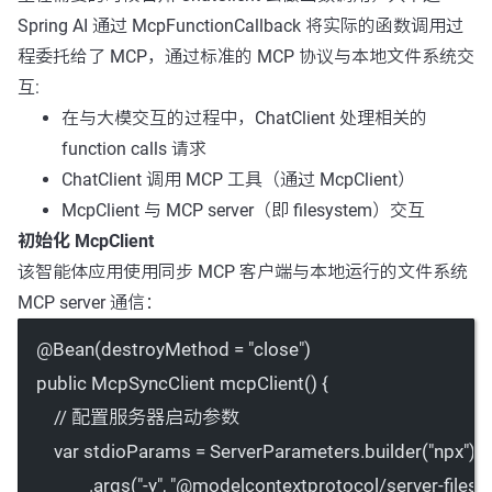
Spring AI 通过 McpFunctionCallback 将实际的函数调用过
程委托给了 MCP，通过标准的 MCP 协议与本地文件系统交
互:
在与大模交互的过程中，ChatClient 处理相关的
function calls 请求
ChatClient 调用 MCP 工具（通过 McpClient）
McpClient 与 MCP server（即 filesystem）交互
初始化 McpClient
该智能体应用使用同步 MCP 客户端与本地运行的文件系统
MCP server 通信：
@
Bean
(
destroyMethod
=
"close"
)
public
 McpSyncClient 
mcpClient
() {
// 配置服务器启动参数
var
 stdioParams 
=
 ServerParameters.
builder
(
"npx"
)
.
args
(
"-y"
, 
"@modelcontextprotocol/server-filesy