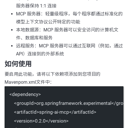
服务器保持 1:1 连接
MCP 服务器：轻量级程序，每个程序都通过标准化的
模型上下文协议公开特定的功能
本地数据源：MCP 服务器可以安全访问的计算机文
件、数据库和服务
远程服务：MCP 服务器可以通过互联网（例如，通过
API）连接到的外部系统
如何使用
要启用此功能，请将以下依赖项添加到您项目的
Maven
pom.xml
文件中：
<
dependency
>
<
groupId
>org.springframework.experimental</
grou
<
artifactId
>spring-ai-mcp</
artifactId
>
<
version
>0.2.0</
version
>