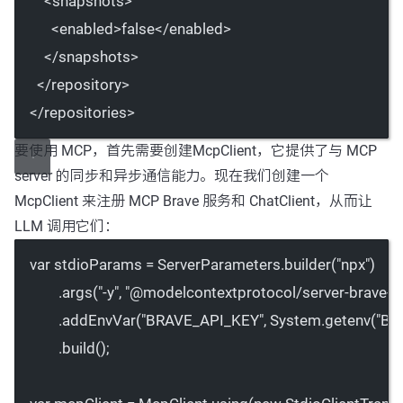
<
snapshots
>
<
enabled
>false</
enabled
>
</
snapshots
>
</
repository
>
</
repositories
>
要使用 MCP，首先需要创建
McpClient
，它提供了与 MCP
server 的同步和异步通信能力。现在我们创建一个
McpClient 来注册 MCP Brave 服务和 ChatClient，从而让
LLM 调用它们：
var
 stdioParams 
=
 ServerParameters.
builder
(
"npx"
)
.
args
(
"-y"
, 
"@modelcontextprotocol/server-brave-s
.
addEnvVar
(
"BRAVE_API_KEY"
, System.
getenv
(
"BR
.
build
();