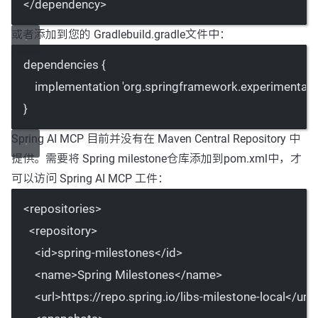
</
dependency
>
或者添加到您的 Gradle
build.gradle
文件中：
dependencies {
implementation 
'org.springframework.experimental:s
}
Spring AI MCP 目前并没有在 Maven Central Repository 中
提供。需要将
Spring milestone
仓库添加到
pom.xml
中，才
可以访问 Spring AI MCP 工件：
<
repositories
>
<
repository
>
<
id
>spring-milestones</
id
>
<
name
>Spring Milestones</
name
>
<
url
>https://repo.spring.io/libs-milestone-local</
url
>