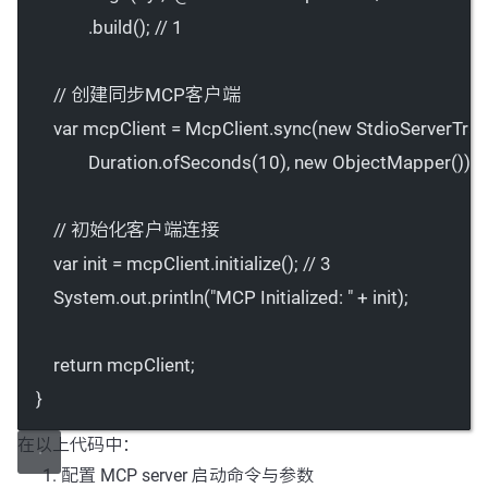
.
build
(); 
// 1
// 创建同步MCP客户端
var
 mcpClient 
=
 McpClient.
sync
(
new
StdioServerTra
Duration.
ofSeconds
(
10
), 
new
ObjectMapper
()); 
/
// 初始化客户端连接
var
 init 
=
 mcpClient.
initialize
(); 
// 3
System.out.
println
(
"MCP Initialized: "
+
 init);
return
 mcpClient;
}
在以上代码中：
配置 MCP server 启动命令与参数