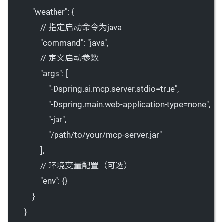
"weather"
: {
// 指定启动命令为java
"command"
: 
"java"
,
// 定义启动参数
"args"
: [
"-Dspring.ai.mcp.server.stdio=true"
,
"-Dspring.main.web-application-type=none"
,
"-jar"
,
"/path/to/your/mcp-server.jar"
],
// 环境变量配置（可选）
"env"
: {}
}
}